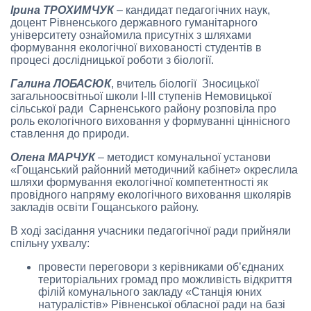
Ірина ТРОХИМЧУК
– кандидат педагогічних наук,
доцент Рівненського державного гуманітарного
університету ознайомила присутніх з шляхами
формування екологічної вихованості студентів в
процесі дослідницької роботи з біології.
Галина ЛОБАСЮК
, вчитель біології Зносицької
загальноосвітньої школи І-ІІІ ступенів Немовицької
сільської ради Сарненського району розповіла про
роль екологічного виховання у формуванні ціннісного
ставлення до природи.
Олена МАРЧУК
– методист комунальної установи
«Гощанський районний методичний кабінет» окреслила
шляхи формування екологічної компетентності як
провідного напряму екологічного виховання школярів
закладів освіти Гощанського району.
В ході засідання учасники педагогічної ради прийняли
спільну ухвалу:
провести переговори з керівниками об’єднаних
територіальних громад про можливість відкриття
філій комунального закладу «Станція юних
натуралістів» Рівненської обласної ради на базі