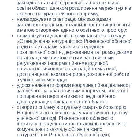
закладів загальної середньої та позашкільної
освіти області шляхом розширення мережі гуртків
еколого-натуралістичного напрямку.
налагоджувати співпрацю між закладами
загальної середньої, позашкільної та вищої освіти
з метою створення єдиного освітнього простору;
гармонізувати діяльність комунального закладу
«Станція юних натуралістів» Рівненської обласної
ради із закладами загальної середньої,
позашкільної освіти, державними та громадськими
організаціями з метою оптимізації системи
регулювання інформаційно-методичної,
навчально-виховної, організаційно-масової,
дослідницької, еколого-природоохоронної роботи
з учнівською молоддю;
удосконалювати форми координаційної діяльності
за еколого-натуралістичним напрямом, вивчати і
поширювати перспективного педагогічного
досвіду кращих закладів освіти області;
створити спільну віртуальну смарт-лабораторію
Національного еколого-натуралістичного центру
учнівської молоді, Рівненського обласного
інституту післядипломної позашкільної освіти та
комунального закладу «Станція юних
натуралістів» Рівненської обласної ради;