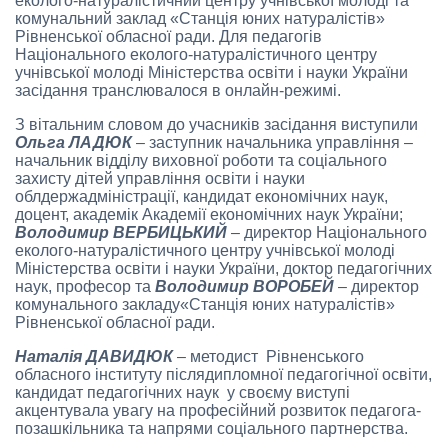
еколого-натуралістичний центру учнівської молоді та
комунальний заклад «Станція юних натуралістів»
Рівненської обласної ради. Для педагогів
Національного еколого-натуралістичного центру
учнівської молоді Міністерства освіти і науки України
засідання транслювалося в онлайн-режимі.
З вітальним словом до учасників засідання виступили
Ольга ЛАДЮК
– заступник начальника управління –
начальник відділу виховної роботи та соціального
захисту дітей управління освіти і науки
облдержадміністрації, кандидат економічних наук,
доцент, академік Академії економічних наук України;
Володимир ВЕРБИЦЬКИЙ
– директор Національного
еколого-натуралістичного центру учнівської молоді
Міністерства освіти і науки України, доктор педагогічних
наук, професор та
Володимир ВОРОБЕЙ
– директор
комунального закладу«Станція юних натуралістів»
Рівненської обласної ради.
Наталія ДАВИДЮК
– методист Рівненського
обласного інституту післядипломної педагогічної освіти,
кандидат педагогічних наук у своєму виступі
акцентувала увагу на професійний розвиток педагога-
позашкільника та напрями соціального партнерства.