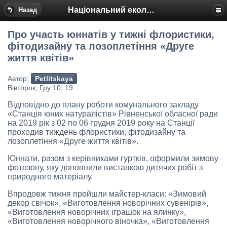
Національний еколого-натуралістичний центр
Назад
Про участь юннатів у тижні флористики,
фітодизайну та лозоплетіння «Друге
життя квітів»
Автор:
Petlitskaya
Вівторок, Гру 10, 19
Відповідно до плану роботи комунального закладу
«Станція юних натуралістів» Рівненської обласної ради
на 2019 рік з 02 по 06 грудня 2019 року на Станції
проходив тиждень флористики, фітодизайну та
лозоплетіння «Друге життя квітів».
Юннати, разом з керівниками гуртків, оформили зимову
фотозону, яку доповнили виставкою дитячих робіт з
природного матеріалу.
Впродовж тижня пройшли майстер-класи: «Зимовий
декор свічок», «Виготовлення новорічних сувенірів»,
«Виготовлення новорічних іграшок на ялинку»,
«Виготовлення новорічного віночка», «Виготовлення