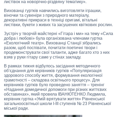
листівок на новорічно-різдвяну тематику».
Вихованці гуртків навчились виготовляти іграшки,
віночки та сувеніри з природного матеріалу,
декоративні прикраси в техніці оригамі, вітальні
листівки, букети з живих та засушених квіткових рослин.
Зустріч у творчій майстерні «Гітара і ми» на тему «Сила
добра і любові» була організована членами гуртка
«Екологічний театр». Вихованці Станції зібрались
разом, щоб поспівати, почитати поетичні твори і
продемонструвати свої таланти, адже багато хто з них
взяв у руки гітару саме у стінах закладу.
В рамках тижня відбулось засідання методичного
об’єднання для керівників гуртків «Популяризація
здорового способу життя, формування екологічної
грамотності – складова освітнього процесу». Для
керівників гуртків було проведено заняття – тренінг
«Надання домедичної допомоги при різних життєвих
обставинах», який провела ІВАНЮТЕНКО Людмила,
керівник гуртка «Умій врятувати життя» Рівненської
загальноосвітньої школи І-ІІІ ступенів № 23 Рівненської
міської ради.