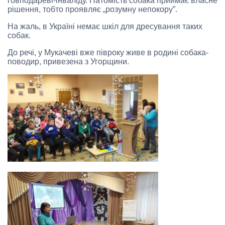
говподареві-інваліду. Натомість собака приймає власне
рішення, тобто проявляє „розумну непокору”.
На жаль, в Україні немає шкіл для дресування таких
собак.
До речі, у Мукачеві вже півроку живе в родині собака-
поводир, привезена з Угорщини.