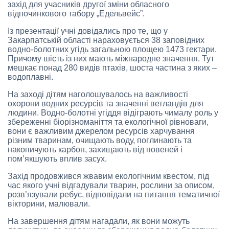
захід для учасників другої зміни обласного
відпочинкового табору „Едельвейс”.
Із презентації учні довідались про те, що у
Закарпатській області нараховується 38 заповідних
водно-болотних угідь загальною площею 1473 гектари.
Причому шість із них мають міжнародне значення. Тут
мешкає понад 280 видів птахів, шоста частина з яких –
водоплавні.
На заході дітям наголошувалось на важливості
охорони водних ресурсів та значенні ветландів для
людини. Водно-болотні угіддя відіграють чималу роль у
збереженні біорізноманіття та екологічної рівноваги,
вони є важливим джерелом ресурсів харчування
різним тваринам, очищають воду, поглинають та
накопичують карбон, захищають від повеней і
пом’якшують вплив засух.
Захід продовжився жвавим екологічним квестом, під
час якого учні відгадували тварин, рослини за описом,
розв’язували ребус, відповідали на питання тематичної
вікторини, малювали.
На завершення дітям нагадали, як вони можуть