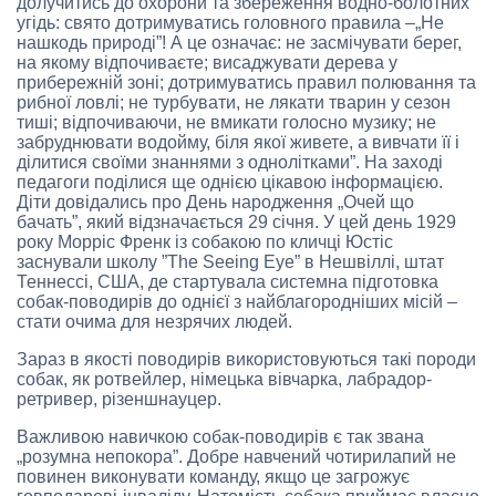
долучитись до охорони та збереження водно-болотних
угідь: свято дотримуватись головного правила –„Не
нашкодь природі”! А це означає: не засмічувати берег,
на якому відпочиваєте; висаджувати дерева у
прибережній зоні; дотримуватись правил полювання та
рибної ловлі; не турбувати, не лякати тварин у сезон
тиші; відпочиваючи, не вмикати голосно музику; не
забруднювати водойму, біля якої живете, а вивчати її і
ділитися своїми знаннями з однолітками”. На заході
педагоги поділися ще однією цікавою інформацією.
Діти довідались про День народження „Очей що
бачать”, який відзначається 29 січня. У цей день 1929
року Морріс Френк із собакою по кличці Юстіс
заснували школу ”The Seeing Eye” в Нешвіллі, штат
Теннессі, США, де стартувала системна підготовка
собак-поводирів до однієї з найблагородніших місій –
стати очима для незрячих людей.
Зараз в якості поводирів використовуються такі породи
собак, як ротвейлер, німецька вівчарка, лабрадор-
ретривер, різеншнауцер.
Важливою навичкою собак-поводирів є так звана
„розумна непокора”. Добре навчений чотирилапий не
повинен виконувати команду, якщо це загрожує