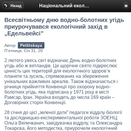
Національний еколого-натуралістичний центр
Назад
Всесвітньому дню водно-болотних угідь
приурочувався екологічний захід в
„Едельвейсі”
Автор:
Petlitskaya
П’ятниця, Січ 31, 20
2 лютого увесь світ відзначає День водно-болотних
угідь або ж ветландів. Це щорічне свято підкреслює
цінність цих територій для екологічного здоров’я
планети та зусиль, спрямованих на збереження
унікальних важливих ареалів. Також відзначається і
річниця прийняття Конвенції про охорону водно-
болотних угідь, яка підписана у 1971 році в місті
Рамсар, Іран. Україна входить до числа 169 країн –
Договірних сторін Конвенції.
28 січня до цієї „зеленої дати” педагоги відділу біології
та дослідницько-експериментальної роботи ЗОЕНЦ:
Ольга Величканич, завідувачка відділу, та Олександра
Токарєва, його методистка, приурочили екологічний