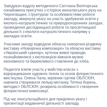
Завідувач відділу методичного Світлана Велігорська
ознайомила присутніх з історією юннатівського руху на
Чернігівщині, структурою та особливостями роботи
закладу, звернула увагу на участь здобувачів освіти у
еколого-натуралістичних та природоохоронних заходах,
проведення дослідницької роботи та просвітницької
діяльності з еколого-натуралістичного напряму у
закладах освіти.
Учасники заходу відвідали обласну новорічно-різдвяну
виставку «Новорічна композиція» та обласну виставку
«Український сувенір», куточок живої природи,
познайомилися з експозицією кімнати-музею
економного та бережливого ставлення до хліба.
Педагоги взяли участь у майстер-класах з
відпрацювання художніх технік та основ флористичного
мистецтва. Олена Чала, керівник гуртків ОБЛСЮН,
навчила створювати ляльку-мотанку, Тетяна Корень,
методист ОБЛСЮН, розкрила особливості створення
флористичної композиції.
Під час консультаційного дня приділено увагу і
презентації видавничої діяльності закладу.