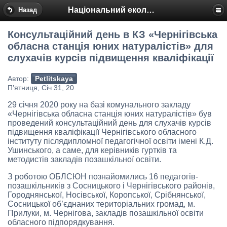
Національний еколого-натуралістичний центр
Назад
Консультаційний день в КЗ «Чернігівська
обласна станція юних натуралістів» для
слухачів курсів підвищення кваліфікації
Автор:
Petlitskaya
П’ятниця, Січ 31, 20
29 січня 2020 року на базі комунального закладу
«Чернігівська обласна станція юних натуралістів» був
проведений консультаційний день для слухачів курсів
підвищення кваліфікації Чернігівського обласного
інституту післядипломної педагогічної освіти імені К.Д.
Ушинського, а саме, для керівників гуртків та
методистів закладів позашкільної освіти.
З роботою ОБЛСЮН познайомились 16 педагогів-
позашкільників з Сосницького і Чернігівського районів,
Городнянської, Носівської, Коропської, Срібнянської,
Сосницької об’єднаних територіальних громад, м.
Прилуки, м. Чернігова, закладів позашкільної освіти
обласного підпорядкування.