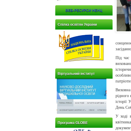
ВЕБ-РЕСУРСИ НЕНЦ
Спілка освітян України
сонценос
засіданн
Під час
вихован
історич
Віртуальний інститут
особлив
патріоти
Виховна
рідного 
історії 
День Соб
У ході 
квітник
Програма GLOBE
документ