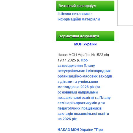
Виховний консорціум
І Школа виховника:
інформаційні матеріали
Нормативні документи
МОН України
Наказ МОН України №1523 від
19.11.2025 р.
Про
затвердження Плану
всеукраїнських і міжнародних
організаційно-масових заходів
з дітьми та учнівською
молоддю на 2026 рік (за
основними напрямами
позашкільної освіти) та Плану
семінарів-практикумів для
педагогічних працівників
закладів позашкільної освіти
на 2026 рік
НАКАЗ МОН України "Про