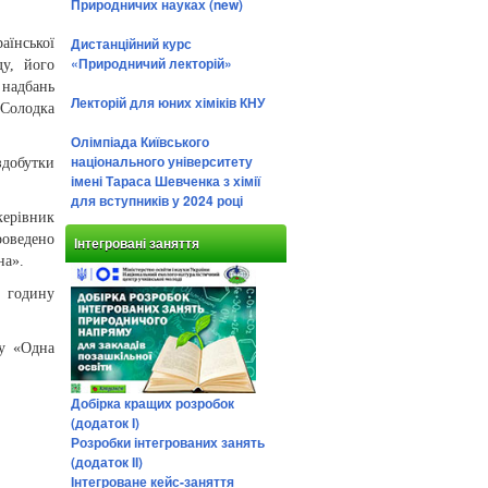
Природничих науках (new)
Дистанційний курс
аїнської
«Природничий лекторій»
ду, його
 надбань
Лекторій для юних хіміків КНУ
 Солодка
Олімпіада Київського
національного університету
здобутки
імені Тараса Шевченка з хімії
для вступників у 2024 році
керівник
роведено
Інтегровані заняття
на».
 годину
ну «Одна
Добірка кращих розробок
(додаток І)
Розробки інтегрованих занять
(додаток ІІ)
Інтегроване кейс-заняття