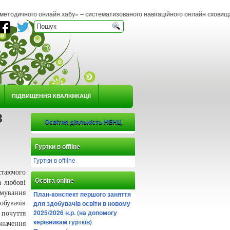
йн хабу» – систематизованого навігаційного онлайн сховища методичних матеріал
ПІДВИЩЕННЯ КВАЛІФІКАЦІЇ
З
Освітня діяльність НЕНЦ
Гуртки в offline
Гуртки в offline
стаючого
Освіта online
а любовi
ування
План-конспект першого заняття
для здобувачів освіти в новому
обувачів
2025/2026 н.р. (на допомогу
почуття
керівникам гуртків)
значення