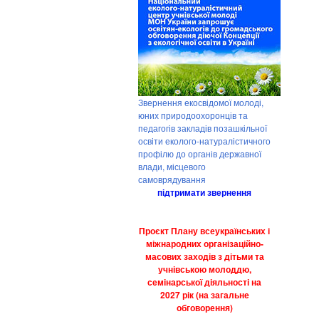
Звернення екосвідомої молоді,
юних природоохоронців та
педагогів закладів позашкільної
освіти еколого-натуралістичного
профілю до органів державної
влади, місцевого
самоврядування
підтримати звернення
Проєкт Плану всеукраїнських і
міжнародних організаційно-
масових заходів з дітьми та
учнівською молоддю,
семінарської діяльності на
2027 рік (на загальне
обговорення)