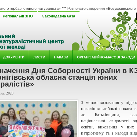
 юного натураліста» *** Розпочато створення «Всеукраїнського методичного онла
Регіональні ЗПО
Законодавча база
ДОКУМЕНТИ
ЛИСТИ
НАКАЗИ
ОРГАНІЗАЦІЙНО-МАСОВІ ЗАХОДИ
начення Дня Соборності України в К
нігівська обласна станція юних
ралістів»
ня, 2020
З метою виховання у підро
покоління глибокої поваги т
до Батькiвщини, форм
національної свідомості зд
освіти, виховання у них 
патріотизму та з нагоди від