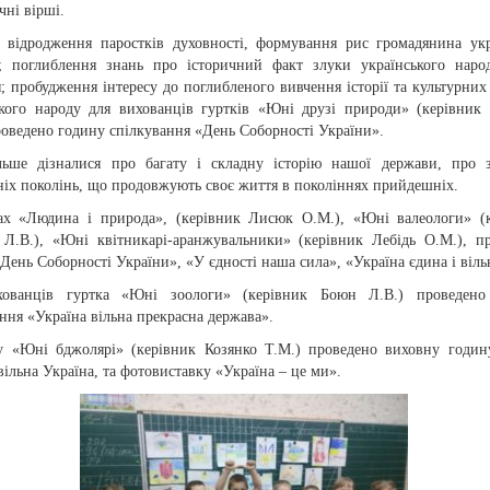
чні вірші.
 відродження паростків духовності, формування рис громадянина укр
; поглиблення знань про історичний факт злуки українського наро
; пробудження інтересу до поглибленого вивчення історії та культурних
ького народу для вихованців гуртків «Юні друзі природи» (керівник
оведено годину спілкування «День Соборності України».
льше дізналися про багату і складну історію нашої держави, про 
ніх поколінь, що продовжують своє життя в поколіннях прийдешніх.
ах «Людина і природа», (керівник Лисюк О.М.), «Юні валеологи» (
 Л.В.), «Юні квітникарі-аранжувальники» (керівник Лебідь О.М.), п
«День Соборності України», «У єдності наша сила», «Україна єдина і віль
ованців гуртка «Юні зоологи» (керівник Боюн Л.В.) проведено
ння «Україна вільна прекрасна держава».
у «Юні бджолярі» (керівник Козянко Т.М.) проведено виховну годи
вільна Україна, та фотовиставку «Україна – це ми».