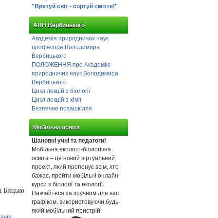
"Врятуй світ - сортуй сміття!"
АПН Вербицького
Академія природничих наук
професора Володимира
Вербицького
ПОЛОЖЕННЯ про Академію
природничих наук Володимира
Вербицького
Цикл лекцій з біології
Цикл лекцій з хімії
Безпечне позашкілля
Мобільна освіта
Шановні учні та педагоги!
Мобільна еколого-біологічна
освіта – це новий віртуальний
проект, який пропонує всім, хто
бажає, пройти мобільні онлайн-
курси з біології та екології.
а Бицько
Навчайтеся за зручним для вас
графіком, використовуючи будь-
який мобільний пристрій!
ачів