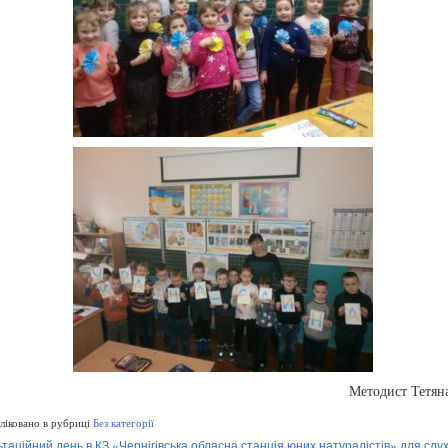
Методист Тетян
іковано в рубриці
Без категорії
таційний день в КЗ «Чернігівська обласна станція юних натуралістів» для слух