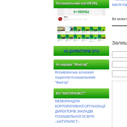
Позашкільний хаб НЕНЦ
курсів пі
Ви може
Залиш
КО ДИРЕКТОРІВ ЗПО
Асоціація “Фактор”
Всеукраїнська асоціація
педагогів-позашкільників
"Фактор"
КО “НАТУРАЛІСТ”
МЕМОРАНДУМ
КОРПОРАТИВНОЇ ОРГАНІЗАЦІЇ
ДИРЕКТОРІВ ЗАКЛАДІВ
ПОЗАШКІЛЬНОЇ ОСВІТИ
«НАТУРАЛІСТ»