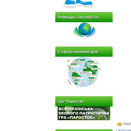
Олімпіада «DreamECO»
Е-сфера наукових ідей
Гра “Паросток”
Опубл
«
Консуль