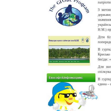
патріоти
З метою
держави
значення
українс
Н.М.) пр
Діти бі
поперед
В гуртк
Крисько
бесіди: 
Для вих
спілкува
Екософт&Інфоматрикс
В гуртк
єдина – 