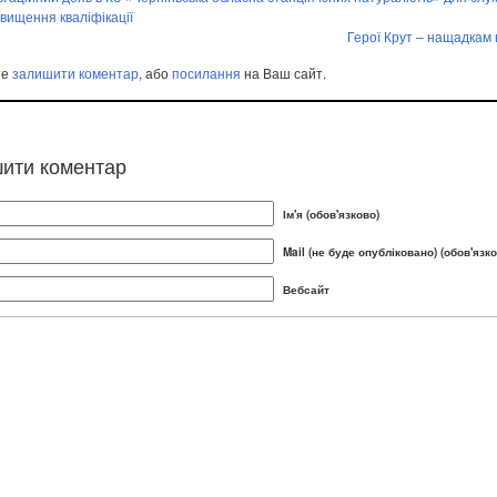
двищення кваліфікації
Герої Крут – нащадкам 
те
залишити коментар
, або
посилання
на Ваш сайт.
ити коментар
Ім'я (обов'язково)
Mail (не буде опубліковано) (обов'язко
Вебсайт