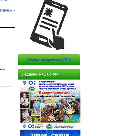
взірець
»
Соціальні проєкти НЕНЦ
во)
В єднанні наша сила