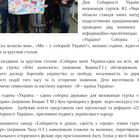
Дня Соборності Украї
вихованців гуртків КЗ «Черн
обласна станція юних натур
педагогічними працівниками
проведено ряд виховних з
інформаційно-просвітницьк
«Україно! Соборна де
на колиско моя», «Ми – у соборній Україні!», виховні години, відео-е
я за круглим столом.
 засідання за круглим столом «Соборна мати Україна-одна на всіх, як
ці гуртка «Юні валеологи» (керівник КореньТ.І.) обговорювали
ного досвіду боротьби українства за свободу, незалежність та держ
ості подій того часу та їх історичне значення. Діти виготовили 
чною символікою та настінну картину: «Я – країна Україна».
 година «Україна – єдина соборна держава» для вихованців гуртка 
краю» (керівник Бицько Т.М.) була проведена у формі відео-екскурсу ст
України. Здобувачі освіти представили свої презентації та реферати «22
орності України», присвячені подвигу українського народу.
виховного заходу «Соборність в душах, єдність у серцях» члени гур
арі» (керівник Чала О.Г.) намалювали плакати та малюнки, переглянул
ального історичного фільму про проголошення Акту Злуки у місті Києві