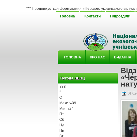
*** Продовжується формування «Першого українського віртуального гербарію
Головна
Контакти
Підрозділи
ГОЛОВНА
ΠРО НАС
ВИДАННЯ
Відз
У ГУРТ
«Чер
Погода НЕНЦ
нату
+
38
°
31 Січ
C
Макс.:
+
39
Мін.:
+
24
Пт
Сб
Нд
Пн
Вт