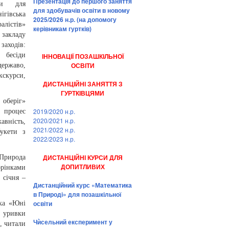
Презентація до першого заняття
ни для
для здобувачів освіти в новому
ігівська
2025/2026 н.р. (на допомогу
алістів»
керівникам гуртків)
 закладу
аходів:
і бесіди
ІННОВАЦІЇ ПОЗАШКІЛЬНОЇ
ОСВІТИ
ржаво,
кскурси,
ДИСТАНЦІЙНІ ЗАНЯТТЯ З
ГУРТКІВЦЯМИ
 оберіг»
2019/2020 н.р.
 процес
2020/2021 н.р.
авність,
2021/2022 н.р.
букети з
2022/2023 н.р.
ДИСТАНЦІЙНІ КУРСИ ДЛЯ
«Природа
ДОПИТЛИВИХ
орінками
 січня –
Дистанційний курс «Математика
в Природі» для позашкільної
освіти
тка «Юні
и уривки
Чѝсельний експеримент у
, читали