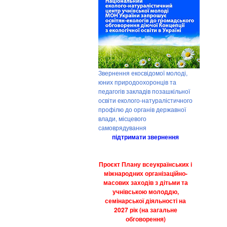
Звернення екосвідомої молоді,
юних природоохоронців та
педагогів закладів позашкільної
освіти еколого-натуралістичного
профілю до органів державної
влади, місцевого
самоврядування
підтримати звернення
Проєкт Плану всеукраїнських і
міжнародних організаційно-
масових заходів з дітьми та
учнівською молоддю,
семінарської діяльності на
2027 рік (на загальне
обговорення)