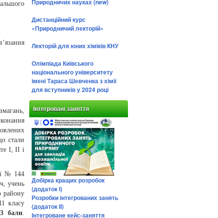
Природничих науках (new)
дальшого
Дистанційний курс
«Природничий лекторій»
в’язання
Лекторій для юних хіміків КНУ
Олімпіада Київського
національного університету
імені Тараса Шевченка з хімії
для вступників у 2024 році
Інтегровані заняття
змагань,
конання
товлених
що стали
 І, ІІ і
ії № 144
Добірка кращих розробок
ч, учень
(додаток І)
о району
Розробки інтегрованих занять
11 класу
(додаток ІІ)
83 бали
.
Інтегроване кейс-заняття