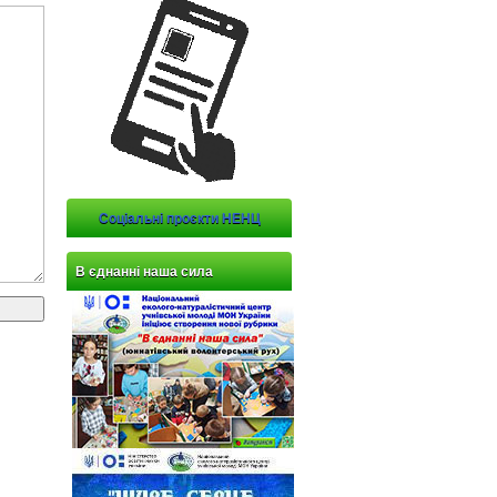
Соціальні проєкти НЕНЦ
В єднанні наша сила