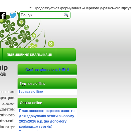
*** Продовжується формування «Першого українського віртуального гербар
ПІДВИЩЕННЯ КВАЛІФІКАЦІЇ
ір
Освітня діяльність НЕНЦ
ка
Гуртки в offline
Гуртки в offline
ональним
центром
Освіта online
 хіміко-
ьтетом
План-конспект першого заняття
ічного
для здобувачів освіти в новому
2025/2026 н.р. (на допомогу
ївський
керівникам гуртків)
титут