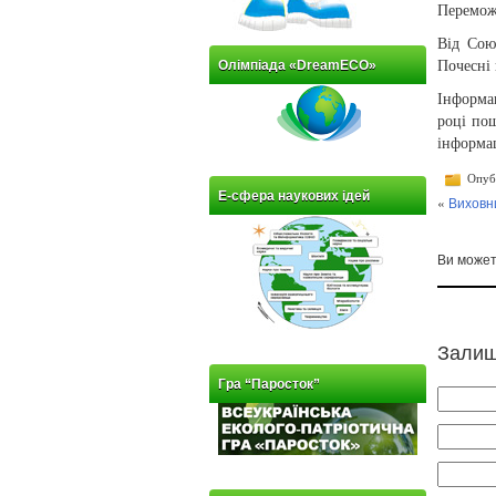
Переможе
Від Союз
Олімпіада «DreamECO»
Почесні 
Інформац
році пош
інформац
Опубл
Е-сфера наукових ідей
«
Виховни
Ви може
Залиш
Гра “Паросток”