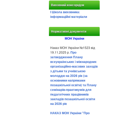
Виховний консорціум
І Школа виховника:
інформаційні матеріали
Нормативні документи
МОН України
Наказ МОН України №1523 від
19.11.2025 р.
Про
затвердження Плану
всеукраїнських і міжнародних
організаційно-масових заходів
з дітьми та учнівською
молоддю на 2026 рік (за
основними напрямами
позашкільної освіти) та Плану
семінарів-практикумів для
педагогічних працівників
закладів позашкільної освіти
на 2026 рік
НАКАЗ МОН України "Про