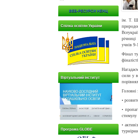
ВЕБ-РЕСУРСИ НЕНЦ
ім. Т. Ш
Спілка освітян України
природо
Всеукра
річниці
учнів 9-
Фінал т
фіналіст
Нагадає
сили у в
Віртуальний інститут
порівнял
Головні 
• розвит
• пропа
стимулу 
• активі
Програма GLOBE
турнірн