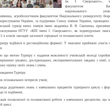
ім. І. Сікорського», х
факультетом Київс
національного універ
евченка, агробіологічним факультетом Національного університету біоре
користування України, за підтримки Союзу хіміків України, проведен
їнський турнір юних хіміків імені академіка В. В. Скопенка, присвяч
 заснування НТУУ «КПІ імені І. Сікорського», як індивідуальне змаг
11-х класів закладів загальної середньої та позашкільної освіти.
урніру відбувся в дистанційному форматі. У змаганні прийняли участь 
ів.
мо що метою Турніру є надання можливості учнівській молоді спробув
ирішенні цікавих, дослідницьких, експериментальних завдань з хімії, 
ьну оцінку своїх знань і умінь.
завдання Турніру:
ок пізнавальних інтересів учнів;
ганда додаткових знань з навчальних предметів турнірного циклу і фо
до їх надбання;
зація позакласної та позашкільної роботи з навчальних дисциплін, що в
ий цикл;