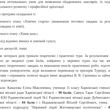
ення оптимальних умов для виявлення обдарованих школярів, їх по
уального розвитку і професійної орієнтації.
 програма складалася із:
тичного етапу «Хімічні старти» (виконання тестових завдань та роз
завдань із хімії);
чного етапу «Хімік-шоу»;
 від відомих вчених в хімічній галузі;
их дискусій, тощо.
 чотирьох днів тривали теоретичні і практичні тури. За результатами 
дно до зведеної суми балів, набраних у окремих турах під час ви
ьних теоретичних завдань та виконання описів практичних робіт, підго
тетами університетів, журі визначило переможця та призерів Турніру, 
ами і отримають почесні медалі імені академіка В. В. Скопенка за зайняте
е відповідно.
али: Камалова Еліна Максимівна, учениця 11 класу Харківської гімназ
кої міської ради Харківської області –
90 балів
, Савчук Тарас Сергійови
у КЗО Радивилівський ліцей №1 Радивилівської міської ради Дубенськог
ької області –
84 бали
і і Недашківський Віталій Сергійович, учень 
мленого підрозділу “Науковий ліцей Житомирської політехніки” –