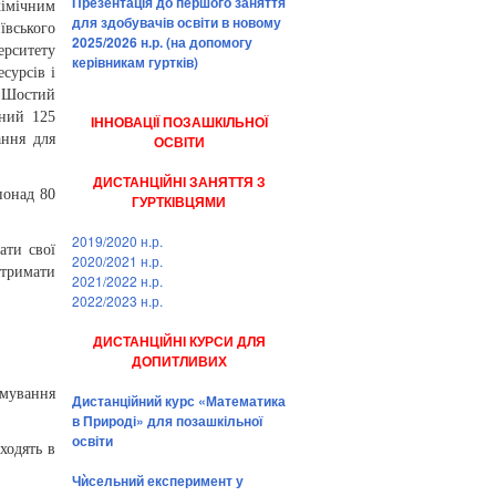
Презентація до першого заняття
імічним
для здобувачів освіти в новому
ького
2025/2026 н.р. (на допомогу
ситету
керівникам гуртків)
сурсів і
о Шостий
ений 125
ІННОВАЦІЇ ПОЗАШКІЛЬНОЇ
ання для
ОСВІТИ
ДИСТАНЦІЙНІ ЗАНЯТТЯ З
понад 80
ГУРТКІВЦЯМИ
2019/2020 н.р.
ати свої
2020/2021 н.р.
отримати
2021/2022 н.р.
2022/2023 н.р.
ДИСТАНЦІЙНІ КУРСИ ДЛЯ
ДОПИТЛИВИХ
рмування
Дистанційний курс «Математика
в Природі» для позашкільної
освіти
ходять в
Чѝсельний експеримент у