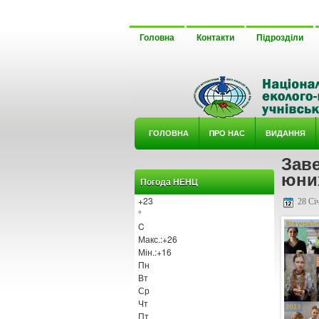
Головна
Контакти
Підрозділи
ГОЛОВНА
ΠРО НАС
ВИДАННЯ
Зав
У ГУРТ
юних
Погода НЕНЦ
+
23
28 Січ
°
C
Макс.:
+
26
Мін.:
+
16
Пн
Вт
Ср
Чт
Пт