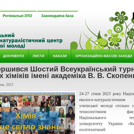
Регіональні ЗПО
Законодавча база
ДОКУМЕНТИ
ЛИСТИ
НАКАЗИ
ОРГАНІЗАЦІЙНО-МАСОВІ ЗАХОДИ
ершився Шостий Всеукраїнський турн
 хіміків імені академіка В. В. Скопен
ня, 2023
24-27 січня 2023 року Наці
еколого-натуралістичним 
учнівської молоді спільно з
технологічним факул
Національного техн
університету України «Ки
політехнічний інс