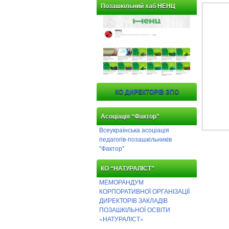
Позашкільний хаб НЕНЦ
КО ДИРЕКТОРІВ ЗПО
Асоціація “Фактор”
Всеукраїнська асоціація
педагогів-позашкільників
"Фактор"
КО “НАТУРАЛІСТ”
МЕМОРАНДУМ
КОРПОРАТИВНОЇ ОРГАНІЗАЦІЇ
ДИРЕКТОРІВ ЗАКЛАДІВ
ПОЗАШКІЛЬНОЇ ОСВІТИ
«НАТУРАЛІСТ»