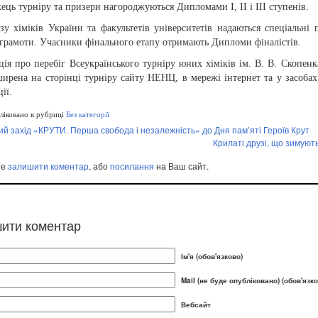
ць турніру та призери нагороджуються Дипломами І, ІІ і ІІІ ступенів.
у хіміків України та факультетів університетів надаються спеціальні 
грамоти. Учасники фінального етапу отримають Дипломи фіналістів.
ія про перебіг Всеукраїнського турніру юних хіміків ім. В. В. Скопенк
ирена на сторінці турніру сайту НЕНЦ, в мережі інтернет та у засобах
ії.
іковано в рубриці
Без категорії
й захід «КРУТИ. Перша свобода і незалежність» до Дня пам’яті Героїв Крут
Крилаті друзі, що зимуют
те
залишити коментар
, або
посилання
на Ваш сайт.
ити коментар
Ім'я (обов'язково)
Mail (не буде опубліковано) (обов'язко
Вебсайт