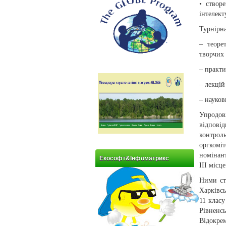
• створ
інтелект
Турнірна
– теоре
творчих 
– практи
– лекцій
– науков
Упродовж
відпові
контрол
оргкомі
номінант
Екософт&Інфоматрикс
ІІІ місц
Ними ст
Харківсь
11 клас
Рівненс
Відокре