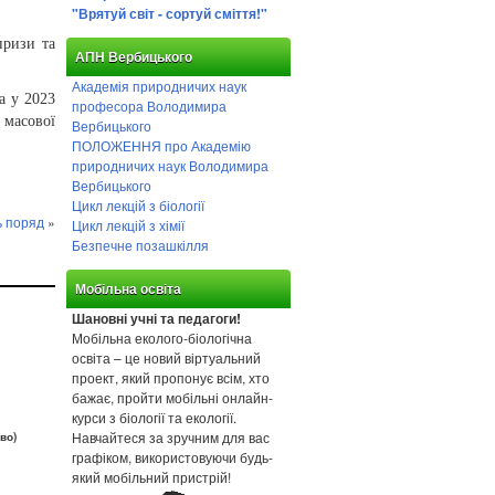
"Врятуй світ - сортуй сміття!"
призи та
АПН Вербицького
Академія природничих наук
а у 2023
професора Володимира
 масової
Вербицького
ПОЛОЖЕННЯ про Академію
природничих наук Володимира
Вербицького
Цикл лекцій з біології
ь поряд
»
Цикл лекцій з хімії
Безпечне позашкілля
Мобільна освіта
Шановні учні та педагоги!
Мобільна еколого-біологічна
освіта – це новий віртуальний
проект, який пропонує всім, хто
бажає, пройти мобільні онлайн-
курси з біології та екології.
Навчайтеся за зручним для вас
во)
графіком, використовуючи будь-
який мобільний пристрій!