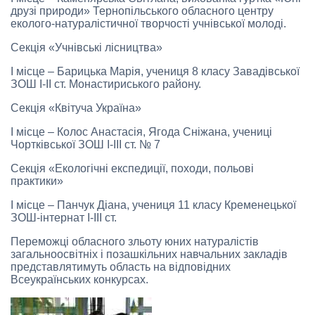
друзі природи» Тернопільського обласного центру
еколого-натуралістичної творчості учнівської молоді.
Секція «Учнівські лісництва»
І місце – Барицька Марія, учениця 8 класу Завадівської
ЗОШ І-ІІ ст. Монастириського району.
Секція «Квітуча Україна»
І місце – Колос Анастасія, Ягода Сніжана, учениці
Чортківської ЗОШ І-ІІІ ст. № 7
Секція «Екологічні експедиції, походи, польові
практики»
І місце – Панчук Діана, учениця 11 класу Кременецької
ЗОШ-інтернат І-ІІІ ст.
Переможці обласного зльоту юних натуралістів
загальноосвітніх і позашкільних навчальних закладів
представлятимуть область на відповідних
Всеукраїнських конкурсах.