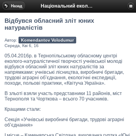
Національний еколого-натуралістичний центр
Назад
Відбувся обласний зліт юних
натуралістів
Автор:
Komendantov Volodumur
Середа, Кві 6, 16
05.04.2016р. в Тернопільському обласному центрі
еколого-натуралістичної творчості учнівської молоді
відбувся обласний зліт юних натуралістів за
напрямками: учнівські лісництва, виробничі бригади,
трудові аграрні об’єднання, екологічні експедиції,
походи, польові практики, «Квітуча Україна».
В зльоті взяли участь представники 11 районів, міст
Тернополя та Чорткова – всього 70 учасників.
Кращими стали:
Секція «Учнівські виробничі бригади, трудові аграрні
об’єднання»
І місце – Каменярська Світлана, вихованка гуртка «Юні