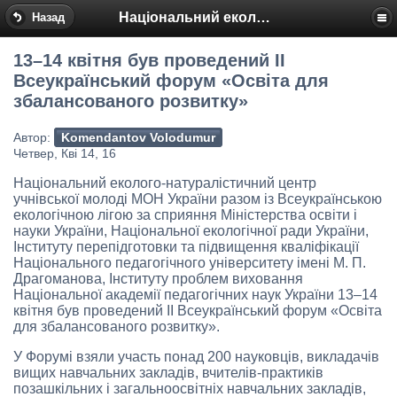
Національний еколого-натуралістичний центр
Назад
13–14 квітня був проведений ІІ
Всеукраїнський форум «Освіта для
збалансованого розвитку»
Автор:
Komendantov Volodumur
Четвер, Кві 14, 16
Національний еколого-натуралістичний центр
учнівської молоді МОН України разом із Всеукраїнською
екологічною лігою за сприяння Міністерства освіти і
науки України, Національної екологічної ради України,
Інституту перепідготовки та підвищення кваліфікації
Національного педагогічного університету імені М. П.
Драгоманова, Інституту проблем виховання
Національної академії педагогічних наук України 13–14
квітня був проведений ІІ Всеукраїнський форум «Освіта
для збалансованого розвитку».
У Форумі взяли участь понад 200 науковців, викладачів
вищих навчальних закладів, вчителів-практиків
позашкільних і загальноосвітніх навчальних закладів,