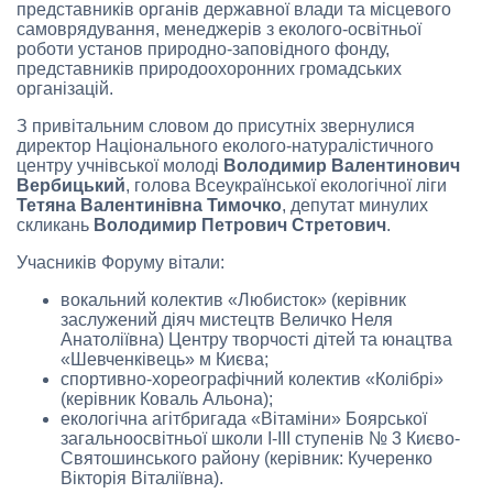
представників органів державної влади та місцевого
самоврядування, менеджерів з еколого-освітньої
роботи установ природно-заповідного фонду,
представників природоохоронних громадських
організацій.
З привітальним словом до присутніх звернулися
директор Національного еколого-натуралістичного
центру учнівської молоді
Володимир Валентинович
Вербицький
, голова Всеукраїнської екологічної ліги
Тетяна Валентинівна Тимочко
, депутат минулих
скликань
Володимир Петрович Стретович
.
Учасників Форуму вітали:
вокальний колектив «Любисток» (керівник
заслужений діяч мистецтв Величко Неля
Анатоліївна) Центру творчості дітей та юнацтва
«Шевченківець» м Києва;
спортивно-хореографічний колектив «Колібрі»
(керівник Коваль Альона);
екологічна агітбригада «Вітаміни» Боярської
загальноосвітньої школи І-ІІІ ступенів № 3 Києво-
Святошинського району (керівник: Кучеренко
Вікторія Віталіївна).