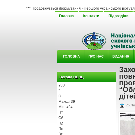
*** Продовжується формування «Першого українського віртуального гербарі
Головна
Контакти
Підрозділи
ГОЛОВНА
ΠРО НАС
ВИДАННЯ
Захо
У ГУРТ
пов
Погода НЕНЦ
пров
+
38
“Об
°
діте
C
Макс.:
+
39
25 Ли
Мін.:
+
24
Пт
Сб
Нд
Пн
Вт