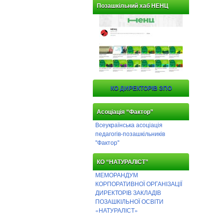
Позашкільний хаб НЕНЦ
КО ДИРЕКТОРІВ ЗПО
Асоціація “Фактор”
Всеукраїнська асоціація
педагогів-позашкільників
"Фактор"
КО “НАТУРАЛІСТ”
МЕМОРАНДУМ
КОРПОРАТИВНОЇ ОРГАНІЗАЦІЇ
ДИРЕКТОРІВ ЗАКЛАДІВ
ПОЗАШКІЛЬНОЇ ОСВІТИ
«НАТУРАЛІСТ»