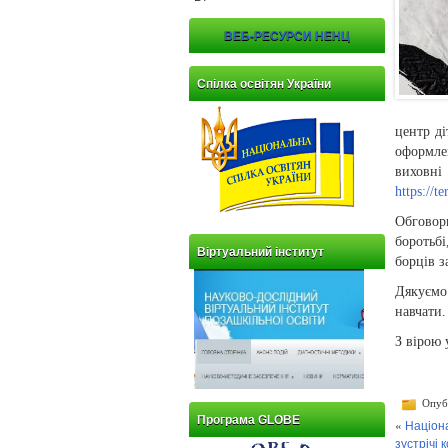
ВЕБ-РЕСУРСИ НЕНЦ
Спілка освітян України
центр д
оформле
виховні
https:/
Обговор
боротьб
Віртуальний інститут
борців з
Дякуємо
навчати.
З вірою 
Опубл
Програма GLOBE
«
Націона
зустрічі