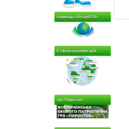
Олімпіада «DreamECO»
Е-сфера наукових ідей
Гра “Паросток”