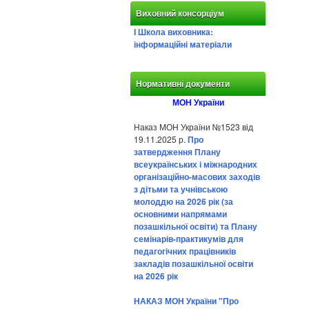
Виховний консорціум
І Школа виховника:
інформаційні матеріали
Нормативні документи
МОН України
Наказ МОН України №1523 від
19.11.2025 р.
Про
затвердження Плану
всеукраїнських і міжнародних
організаційно-масових заходів
з дітьми та учнівською
молоддю на 2026 рік (за
основними напрямами
позашкільної освіти) та Плану
семінарів-практикумів для
педагогічних працівників
закладів позашкільної освіти
на 2026 рік
НАКАЗ МОН України "Про