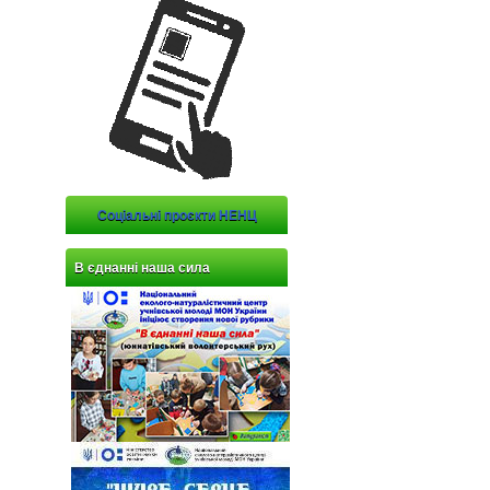
Соціальні проєкти НЕНЦ
В єднанні наша сила