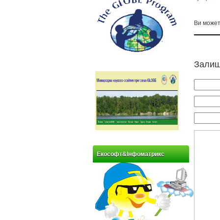
Ви може
Залиш
Екософт&Інфоматрикс