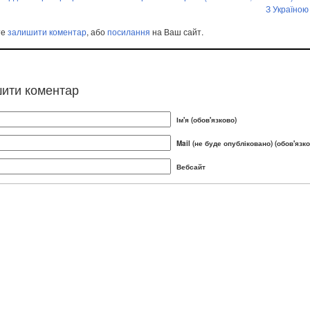
З Україною 
те
залишити коментар
, або
посилання
на Ваш сайт.
ити коментар
Ім'я (обов'язково)
Mail (не буде опубліковано) (обов'язко
Вебсайт