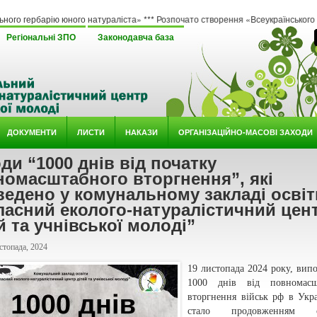
ю юного натураліста» *** Розпочато створення «Всеукраїнського методичного онл
Регіональні ЗПО
Законодавча база
ДОКУМЕНТИ
ЛИСТИ
НАКАЗИ
ОРГАНІЗАЦІЙНО-МАСОВІ ЗАХОДИ
ди “1000 днів від початку
номасштабного вторгнення”, які
едено у комунальному закладі освіт
ласний еколого-натуралістичний цен
й та учнівської молоді”
стопада, 2024
19 листопада 2024 року, вип
1000 днів від повномасш
вторгнення військ рф в Укра
стало продовженням ок