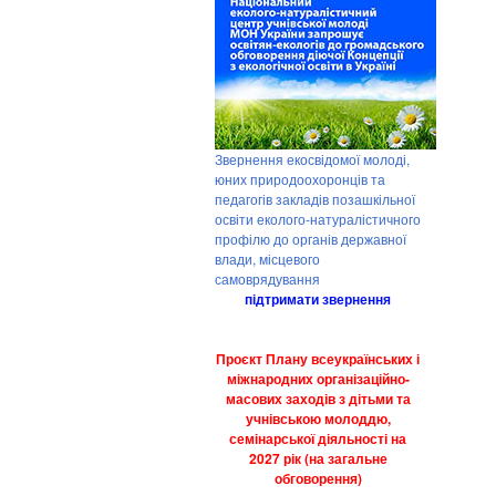
Звернення екосвідомої молоді,
юних природоохоронців та
педагогів закладів позашкільної
освіти еколого-натуралістичного
профілю до органів державної
влади, місцевого
самоврядування
підтримати звернення
Проєкт Плану всеукраїнських і
міжнародних організаційно-
масових заходів з дітьми та
учнівською молоддю,
семінарської діяльності на
2027 рік (на загальне
обговорення)