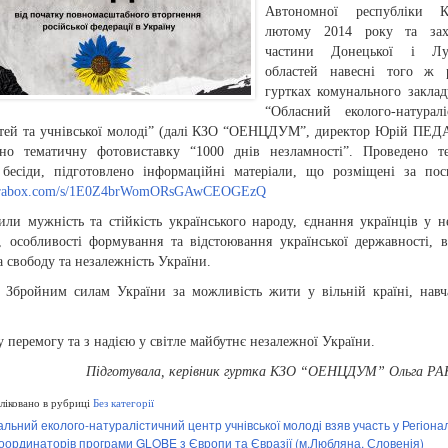
Автономної республіки
лютому 2014 року та зах
частини Донецької і Луг
областей навесні того ж 
гуртках комунального заклад
“Обласний еколого-натурал
ітей та учнівської молоді” (далі КЗО “ОЕНЦДУМ”, директор Юрій ПЕД
но тематичну фотовиставку “1000 днів незламності”. Проведено те
 бесіди, підготовлено інформаційні матеріали, що розміщені за по
/terabox.com/s/1E0Z4brWomORsGAwCEOGEzQ
или мужність та стійкість українського народу, єднання українців у н
і, особливості формування та відстоювання української державності, 
а свободу та незалежність України.
 Збройним силам України за можливість жити у вільній країні, навч
у перемогу та з надією у світле майбутнє незалежної України.
Підготувала, керівник гуртка КЗО “ОЕНЦДУМ” Ольга Р
іковано в рубриці
Без категорії
льний еколого-натуралістичний центр учнівської молоді взяв участь у Регіона
 координаторів програми GLOBE з Європи та Євразії (м.Любляна, Словенія)