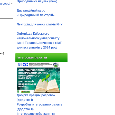
Природничих науках (new)
в серці
»
Дистанційний курс
«Природничий лекторій»
Лекторій для юних хіміків КНУ
Олімпіада Київського
національного університету
імені Тараса Шевченка з хімії
для вступників у 2024 році
во)
Інтегровані заняття
Добірка кращих розробок
(додаток І)
Розробки інтегрованих занять
(додаток ІІ)
Інтегроване кейс-заняття