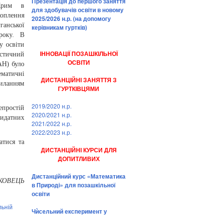
Презентація до першого заняття
 Крим в
для здобувачів освіти в новому
оплення
2025/2026 н.р. (на допомогу
анської
керівникам гуртків)
року. В
у освіти
ІННОВАЦІЇ ПОЗАШКІЛЬНОЇ
істичний
ОСВІТИ
АН) було
матичні
ДИСТАНЦІЙНІ ЗАНЯТТЯ З
силанням
ГУРТКІВЦЯМИ
2019/2020 н.р.
епростій
2020/2021 н.р.
видатних
2021/2022 н.р.
2022/2023 н.р.
атися та
ДИСТАНЦІЙНІ КУРСИ ДЛЯ
ДОПИТЛИВИХ
Дистанційний курс «Математика
АКОВЕЦЬ
в Природі» для позашкільної
освіти
льній
Чѝсельний експеримент у