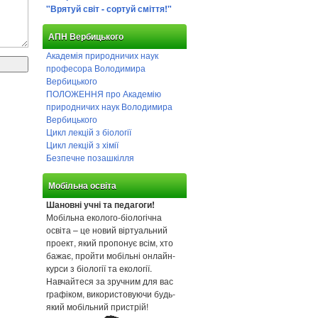
"Врятуй світ - сортуй сміття!"
АПН Вербицького
Академія природничих наук
професора Володимира
Вербицького
ПОЛОЖЕННЯ про Академію
природничих наук Володимира
Вербицького
Цикл лекцій з біології
Цикл лекцій з хімії
Безпечне позашкілля
Мобільна освіта
Шановні учні та педагоги!
Мобільна еколого-біологічна
освіта – це новий віртуальний
проект, який пропонує всім, хто
бажає, пройти мобільні онлайн-
курси з біології та екології.
Навчайтеся за зручним для вас
графіком, використовуючи будь-
який мобільний пристрій!