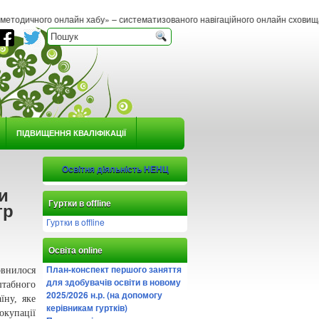
айн хабу» – систематизованого навігаційного онлайн сховища методичних матеріа
ПІДВИЩЕННЯ КВАЛІФІКАЦІЇ
Освітня діяльність НЕНЦ
и
Гуртки в offline
тр
Гуртки в offline
Освіта online
План-конспект першого заняття
овнилося
для здобувачів освіти в новому
табного
2025/2026 н.р. (на допомогу
їну, яке
керівникам гуртків)
упації