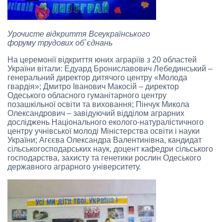
Урочисте відкриття Всеукраїнського
форуму трудових об`єднань
На церемонії відкриття юних аграріїв з 20 областей
України вітали: Едуард Брониславович Лебединський –
генеральний директор дитячого центру «Молода
гвардія»; Дмитро Іванович Макосій – директор
Одеського обласного гуманітарного центру
позашкільної освіти та виховання; Пінчук Микола
Олександрович – завідуючий відділом аграрних
досліджень Національного еколого-натуралістичного
центру учнівської молоді Міністерства освіти і науки
України; Агєєва Олександра Валентинівна, кандидат
сільськогосподарських наук, доцент кафедри сільського
господарства, захисту та генетики рослин Одеського
державного аграрного університету.