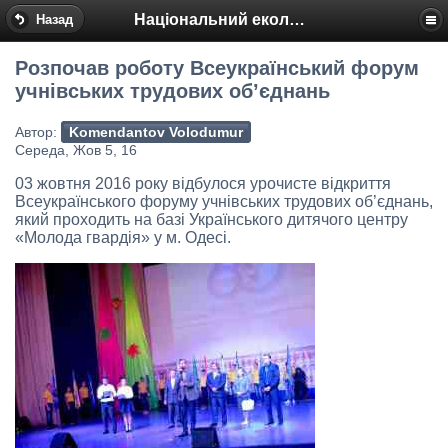
Національний еколого-натуралістичний центр
Назад
Розпочав роботу Всеукраїнський форум
учнівських трудових об’єднань
Автор:
Komendantov Volodumur
Середа, Жов 5, 16
03 жовтня 2016 року відбулося урочисте відкриття
Всеукраїнського форуму учнівських трудових об’єднань,
який проходить на базі Українського дитячого центру
«Молода гвардія» у м. Одесі.