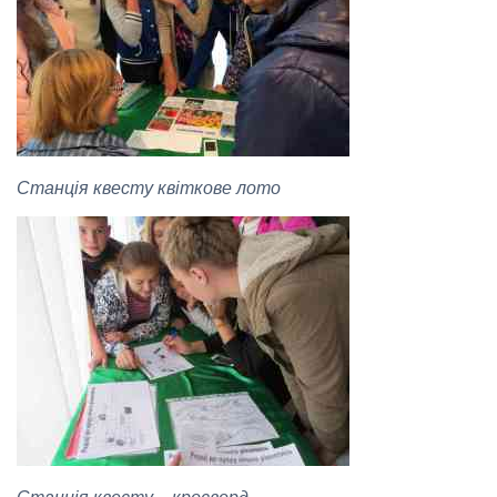
Станція квесту квіткове лото