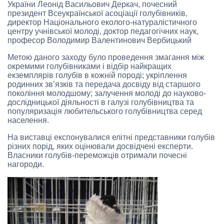
України Леонід Васильович Деркач, почесний
президент Всеукраїнської асоціації голубівників,
директор Національного еколого-натуралістичного
центру учнівської молоді, доктор педагогічних наук,
професор Володимир Валентинович Вербицький
Метою даного заходу було проведення змагання між
окремими голубівниками і відбір найкращих
екземплярів голубів в кожній породі; укріплення
родинних зв’язків та передача досвіду від старшого
покоління молодшому; залучення молоді до науково-
дослідницької діяльності в галузі голубівництва та
популяризація любительського голубівництва серед
населення.
На виставці експонувалися елітні представники голубів
різних порід, яких оцінювали досвідчені експерти.
Власники голубів-переможців отримали почесні
нагороди.