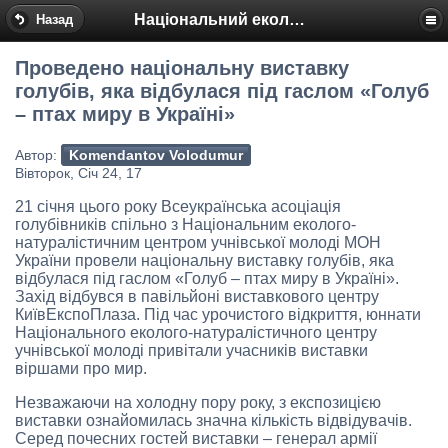
Національний еколого-натуралістичний центр
Назад
Проведено національну виставку
голубів, яка відбулася під гаслом «Голуб
– птах миру в Україні»
Автор:
Komendantov Volodumur
Вівторок, Січ 24, 17
21 січня цього року Всеукраїнська асоціація
голубівників спільно з Національним еколого-
натуралістичним центром учнівської молоді МОН
України провели національну виставку голубів, яка
відбулася під гаслом «Голуб – птах миру в Україні».
Захід відбувся в павільйоні виставкового центру
КиївЕкспоПлаза. Під час урочистого відкриття, юннати
Національного еколого-натуралістичного центру
учнівської молоді привітали учасників виставки
віршами про мир.
Незважаючи на холодну пору року, з експозицією
виставки ознайомилась значна кількість відвідувачів.
Серед почесних гостей виставки – генерал армії