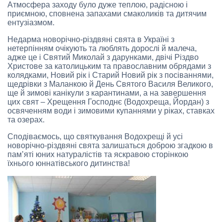
Атмосфера заходу було дуже теплою, радісною і
приємною, сповнена запахами смаколиків та дитячим
ентузіазмом.
Недарма новорічно-різдвяні свята в Україні з
нетерпінням очікують та люблять дорослі й малеча,
адже це і Святий Миколай з дарунками, двічі Різдво
Христове за католицьким та православним обрядами з
колядками, Новий рік і Старий Новий рік з посіваннями,
щедрівки з Маланкою й День Святого Василя Великого,
ще й зимові канікули з карантинами, а на завершення
цих свят – Хрещення Господнє (Водохреща, Йордан) з
освяченням води і зимовими купаннями у ріках, ставках
та озерах.
Сподіваємось, що святкування Водохрещі й усі
новорічно-різдвяні свята залишаться доброю згадкою в
пам’яті юних натуралістів та яскравою сторінкою
їхнього юннатівського дитинства!