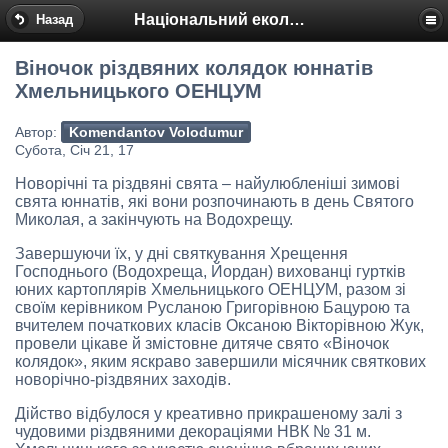
Національний еколого-натуралістичний центр
Назад
Віночок різдвяних колядок юннатів
Хмельницького ОЕНЦУМ
Автор:
Komendantov Volodumur
Субота, Січ 21, 17
Новорічні та різдвяні свята – найулюбленіші зимові
свята юннатів, які вони розпочинають в день Святого
Миколая, а закінчують на Водохрещу.
Завершуючи їх, у дні святкування Хрещення
Господнього (Водохреща, Йордан) вихованці гуртків
юних картоплярів Хмельницького ОЕНЦУМ, разом зі
своїм керівником Русланою Григорівною Бацурою та
вчителем початкових класів Оксаною Вікторівною Жук,
провели цікаве й змістовне дитяче свято «Віночок
колядок», яким яскраво завершили місячник святкових
новорічно-різдвяних заходів.
Дійство відбулося у креативно прикрашеному залі з
чудовими різдвяними декораціями НВК № 31 м.