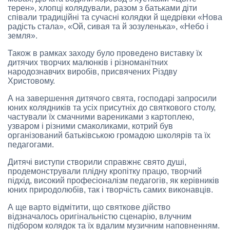
терен», хлопці колядували, разом з батьками діти
співали традиційні та сучасні колядки й щедрівки «Нова
радість стала», «Ой, сивая та й зозуленька», «Небо і
земля».
Також в рамках заходу було проведено виставку їх
дитячих творчих малюнків і різноманітних
народознавчих виробів, присвячених Різдву
Христовому.
А на завершення дитячого свята, господарі запросили
юних колядників та усіх присутніх до святкового столу,
частували їх смачними варениками з картоплею,
узваром і різними смаколиками, котрий був
організований батьківською громадою школярів та їх
педагогами.
Дитячі виступи створили справжнє свято душі,
продемонстрували плідну кропітку працю, творчий
підхід, високий професіоналізм педагогів, як керівників
юних природолюбів, так і творчість самих виконавців.
А ще варто відмітити, що святкове дійство
відзначалось оригінальністю сценарію, влучним
підбором колядок та їх вдалим музичним наповненням.