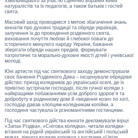
Хмельницького за участю сценічно вбраних юних
натуралістів та їх педагогів, а також батьків і гостей
свята.
Масовий захід проводився з метою збагачення знань
юннатів про духовні традиції та обряди українців,
залучення їх до проведення різдвяного свята,
виховання почуття любові й глибокої поваги до
історичного минулого народу України, бажання
зберігати обряди наших предків, формувати
патріотичні та морально-духовні якості дітей і учнівської
молоді.
Юні артисти під час святкового заходу демонстрували
своє бачення Різдвяного Дива – інсценували обрядове
дійство: прихід колядників до української оселі, де їх
привітно зустрічали господарі, після гучної коляди з
найкращими побажаннями усім доброго здоров’я та
добробуту в родинному домі й «ведення кози» по хаті,
господар давав хлопцям-колядникам копійки, а
господиня частувала їх різноманітними гостинцями.
Під час святкового дійства юннати декламували вірші
«Запах Різдва», «Снігова колядка», читали колядки-
вітання на рідній українській та англійській і польській
мовах, дівчата водили хоровод з хустками «Цвіте