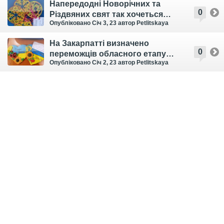
Напередодні Новорічних та
0
Різдвяних свят так хочеться
Опубліковано Січ 3, 23
автор Petlitskaya
дива!
На Закарпатті визначено
0
переможців обласного етапу
Опубліковано Січ 2, 23
автор Petlitskaya
Всеукраїнських виставок-
конкурсів „Новорічна
композиція” та „Український
сувенір”