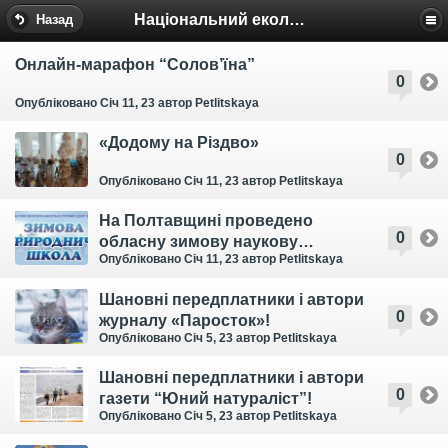
Національний еколого-натуралістичний центр
Назад
Онлайн-марафон “Солов’їна”
0
Опубліковано Січ 11, 23
автор Petlitskaya
«Додому на Різдво»
0
Опубліковано Січ 11, 23
автор Petlitskaya
На Полтавщині проведено
0
обласну зимову наукову
Опубліковано Січ 11, 23
автор Petlitskaya
предметну школу 2023!
Шановні передплатники і автори
0
журналу «Паросток»!
Опубліковано Січ 5, 23
автор Petlitskaya
Шановні передплатники і автори
0
газети “Юний натураліст”!
Опубліковано Січ 5, 23
автор Petlitskaya