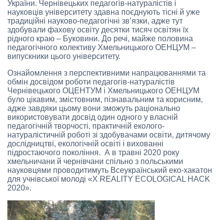
України. Чернівецьких педагогів-натуралістів і
науковців університету здавна поєднують тісні й уже
традиційні науково-педагогічні зв’язки, адже тут
здобували фахову освіту десятки тисяч освітян їх
рідного краю – Буковини. До речі, майже половина
педагогічного колективу Хмельницького ОЕНЦУМ –
випускники цього університету.
Ознайомлення з перспективними напрацюваннями та
обмін досвідом роботи педагогів-натуралістів
Чернівецького ОЦЕНТУМ і Хмельницького ОЕНЦУМ
було цікавим, змістовним, пізнавальним та корисним,
адже завдяки цьому вони зможуть раціонально
використовувати досвід один одного у власній
педагогічній творчості, практичній еколого-
натуралістичній роботі зі здобувачами освіти, дитячому
дослідництві, екологічній освіті і вихованні
підростаючого покоління. А в травні 2020 року
хмельничани й чернівчани спільно з польськими
науковцями проводитимуть Всеукраїнський еко-хакатон
для учнівської молоді «Х REALITY ECOLOGICAL HACK
2020».