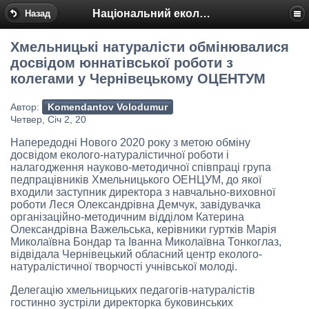
Національний еколого-натуралістичний центр
Назад
Хмельницькі натуралісти обмінювалися
досвідом юннатівської роботи з
колегами у Чернівецькому ОЦЕНТУМ
Автор:
Komendantov Volodumur
Четвер, Січ 2, 20
Напередодні Нового 2020 року з метою обміну
досвідом еколого-натуралістичної роботи і
налагодження науково-методичної співпраці група
педпрацівників Хмельницького ОЕНЦУМ, до якої
входили заступник директора з навчально-виховної
роботи Леся Олександрівна Демчук, завідувачка
організаційно-методичним відділом Катерина
Олександрівна Важельська, керівники гуртків Марія
Миколаївна Бондар та Іванна Миколаївна Тонкоглаз,
відвідала Чернівецький обласний центр еколого-
натуралістичної творчості учнівської молоді.
Делегацію хмельницьких педагогів-натуралістів
гостинно зустріли директорка буковинських