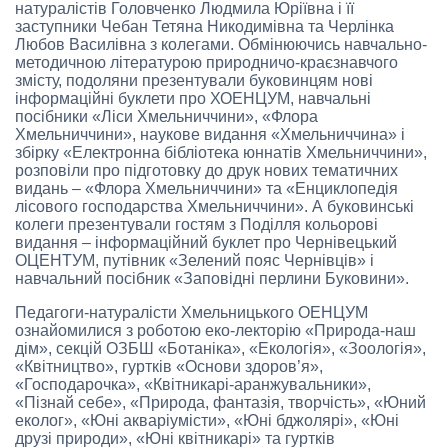
натуралістів Головченко Людмила Юріївна і її
заступники Чебан Тетяна Никодимівна та Черлінка
Любов Василівна з колегами. Обмінюючись навчально-
методичною літературою природничо-краєзнавчого
змісту, подоляни презентували буковинцям нові
інформаційні буклети про ХОЕНЦУМ, навчальні
посібники «Ліси Хмельниччини», «Флора
Хмельниччини», наукове видання «Хмельниччина» і
збірку «Електронна бібліотека юннатів Хмельниччини»,
розповіли про підготовку до друк нових тематичних
видань – «Флора Хмельниччини» та «Енциклопедія
лісового господарства Хмельниччини». А буковинські
колеги презентували гостям з Поділля кольорові
видання – інформаційний буклет про Чернівецький
ОЦЕНТУМ, путівник «Зелений пояс Чернівців» і
навчальний посібник «Заповідні перлини Буковини».
Педагоги-натуралісти Хмельницького ОЕНЦУМ
ознайомилися з роботою еко-лекторію «Природа-наш
дім», секцій ОЗБШ «Ботаніка», «Екологія», «Зоологія»,
«Квітництво», гуртків «Основи здоров’я»,
«Господарочка», «Квітникарі-аранжувальники»,
«Пізнай себе», «Природа, фантазія, творчість», «Юний
еколог», «Юні акваріумісти», «Юні бджолярі», «Юні
друзі природи», «Юні квітникарі» та гуртків