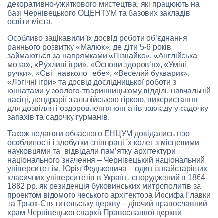
декоративно-ужиткового мистецтва, які працюють на
базі Чернівецького ОЦЕНТУМ та базових закладів
освіти міста.
Особливо зацікавили їх досвід роботи об’єднання
раннього розвитку «Малюк», де діти 5-6 років
займаються за напрямками «Пізнайко», «Англійська
мова», «Рухливі ігри», «Основи здоров’я», «Умілі
ручки», «Світ навколо тебе», «Веселий букварик»,
«Логічні ігри» та досвід дослідницької роботи з
юннатами у зоолого-тваринницькому відділі, навчальній
пасіці, дендрарії з альпійською гіркою, використання
для дозвілля і оздоровлення юннатів закладу у садочку
запахів та садочку гурманів.
Також педагоги обласного ЕНЦУМ довідались про
особливості і здобутки співпраці їх колег з місцевими
науковцями та відвідали пам’ятку архітектури
національного значення – Чернівецький національний
університет ім. Юрія Федьковича – один із найстаріших
класичних університетів в Україні, споруджений в 1864-
1882 рр. як резиденція буковинських митрополитів за
проектом відомого чеського архітектора Йосифа Главки
та Трьох-Святительську церкву – діючий православний
храм Чернівецької єпархії Православної церкви