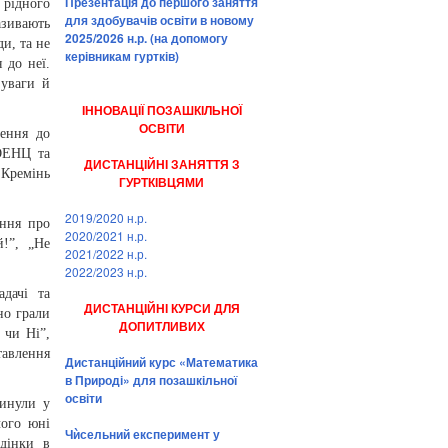
Презентація до першого заняття
 рiдного
для здобувачів освіти в новому
зивають
2025/2026 н.р. (на допомогу
и, та не
керівникам гуртків)
 до неї.
 уваги й
ІННОВАЦІЇ ПОЗАШКІЛЬНОЇ
ОСВІТИ
лення до
ЗОЕНЦ та
ДИСТАНЦІЙНІ ЗАНЯТТЯ З
 Кремінь
ГУРТКІВЦЯМИ
2019/2020 н.р.
ання про
2020/2021 н.р.
й!”, „Не
2021/2022 н.р.
2022/2023 н.р.
дачі та
ДИСТАНЦІЙНІ КУРСИ ДЛЯ
но грали
ДОПИТЛИВИХ
 чи Ні”,
тавлення
Дистанційний курс «Математика
в Природі» для позашкільної
освіти
ринули у
чого юні
Чѝсельний експеримент у
дінки в