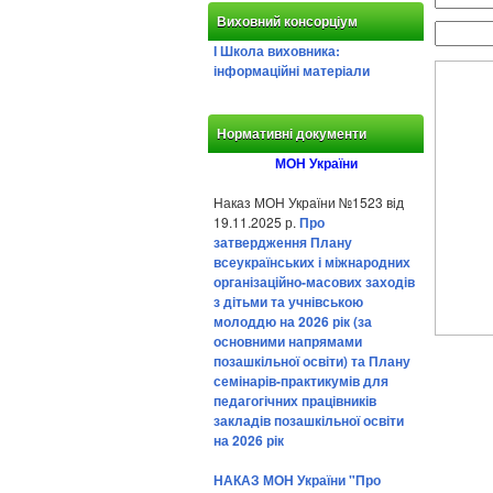
Виховний консорціум
І Школа виховника:
інформаційні матеріали
Нормативні документи
МОН України
Наказ МОН України №1523 від
19.11.2025 р.
Про
затвердження Плану
всеукраїнських і міжнародних
організаційно-масових заходів
з дітьми та учнівською
молоддю на 2026 рік (за
основними напрямами
позашкільної освіти) та Плану
семінарів-практикумів для
педагогічних працівників
закладів позашкільної освіти
на 2026 рік
НАКАЗ МОН України "Про