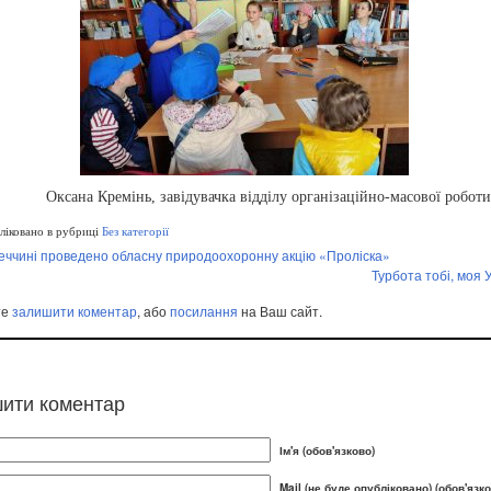
Оксана Кремінь, завідувачка відділу організаційно-масової робо
іковано в рубриці
Без категорії
еччині проведено обласну природоохоронну акцію «Проліска»
Турбота тобі, моя У
те
залишити коментар
, або
посилання
на Ваш сайт.
ити коментар
Ім'я (обов'язково)
Mail (не буде опубліковано) (обов'язко