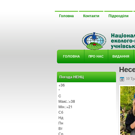
Головна
Контакти
Підрозділи
ГОЛОВНА
ΠРО НАС
ВИДАННЯ
Несе
У ГУРТ
Погода НЕНЦ
10 Тр
+
36
°
C
Макс.:
+
38
Мін.:
+
21
Сб
Нд
Пн
Вт
Ср