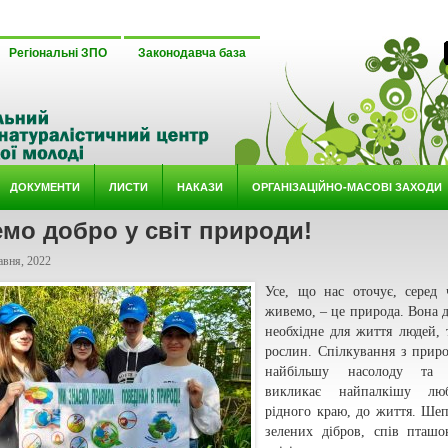
Регіональні ЗПО
Законодавча база
ДОКУМЕНТИ
ЛИСТИ
НАКАЗИ
ОРГАНІЗАЦІЙНО-МАСОВІ ЗАХОДИ
мо добро у світ природи!
авня, 2022
Усе, що нас оточує, серед
живемо, – це природа. Вона д
необхідне для життя людей, 
рослин. Спiлкування з прир
найбiльшу насолоду та р
викликає найпалкiшу л
рiдного краю, до життя. Шеп
зелених дiбров, спiв пташо