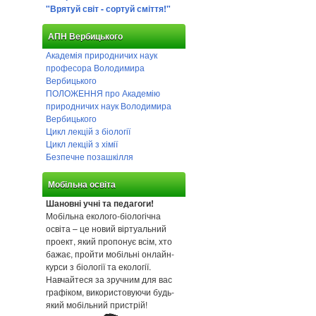
"Врятуй світ - сортуй сміття!"
АПН Вербицького
Академія природничих наук
професора Володимира
Вербицького
ПОЛОЖЕННЯ про Академію
природничих наук Володимира
Вербицького
Цикл лекцій з біології
Цикл лекцій з хімії
Безпечне позашкілля
Мобільна освіта
Шановні учні та педагоги!
Мобільна еколого-біологічна
освіта – це новий віртуальний
проект, який пропонує всім, хто
бажає, пройти мобільні онлайн-
курси з біології та екології.
Навчайтеся за зручним для вас
графіком, використовуючи будь-
який мобільний пристрій!