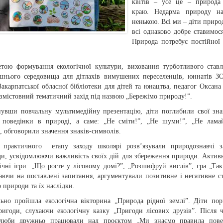
квітів – усе це – природа
краю. Недарма природу на
ненькою. Всi ми – дiти природ
всi однаково добре ставимося
Природа потребує постійної
етою формування екологічної культури, виховання турботливого став
шнього середовища для дітлахів вимушених переселенців, юннатів 
Закарпатської обласної бібліотеки для дітей та юнацтва, педагог Оксана
змістовний тематичний захід під назвою „Бережімо природу!”.
нувши повчальну мультимедійну презентацію, діти поглибили свої зн
 поведінки в природі, а саме: „Не сміти!”, „Не шуми!”, „Не лама
, обговорили значення знаків-символів.
 практичного етапу заходу школярі розв’язували природознавчі за
ди, усвідомлюючи важливість своїх дій для збереження природи. Актив
ічні ігри: „Що росте у лісовому домі?”, „Розшифруй вислів”, гра „Так
даючи на поставлені запитання, аргументували позитивне і негативне с
 природи та їх наслідки.
льно пройшла екологічна вікторина „Природа рідної землі”. Діти по
пригоди, слухаючи екологічну казку „Пригоди лісових друзів”. Після 
люби дружньо працювали над проєктом „Ми знаємо правила пове