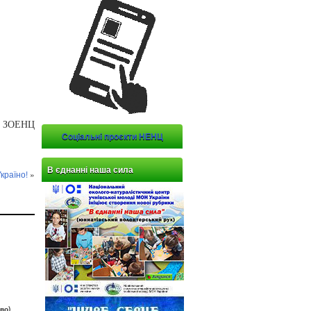
ти ЗОЕНЦ
Соціальні проєкти НЕНЦ
В єднанні наша сила
країно!
»
во)