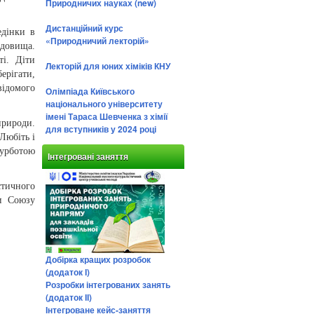
Природничих науках (new)
Дистанційний курс
едінки в
«Природничий лекторій»
едовища.
ті. Діти
Лекторій для юних хіміків КНУ
рігати,
відомого
Олімпіада Київського
національного університету
імені Тараса Шевченка з хімії
природи.
для вступників у 2024 році
Любіть і
турботою
Інтегровані заняття
стичного
ки Союзу
Добірка кращих розробок
(додаток І)
Розробки інтегрованих занять
(додаток ІІ)
Інтегроване кейс-заняття