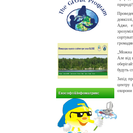
природі!
Проведе
довкілл
Адже, е
зрозумі
сортуват
громадя
„Можна б
Але від 
оберіга
будуть с
Захід пр
центру 
охорони
Екософт&Інфоматрикс