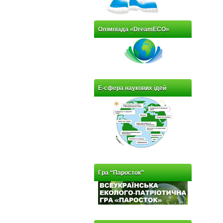
Олімпіада «DreamECO»
Е-сфера наукових ідей
Гра “Паросток”