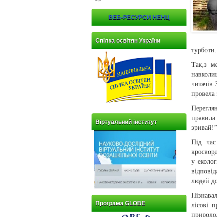
ВЕБ-РЕСУРСИ НЕНЦ
Спілка освітян України
турботи.
Так,з м
навколи
читачів 
провела 
Перегля
правила
Віртуальний інститут
зривай!”
Під час
кросвор
у еколог
відпові
людей до
Пізнава
Програма GLOBE
лісові 
природо