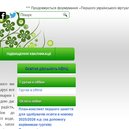
*** Продовжується формування «Першого українського віртуального гербарію
ПІДВИЩЕННЯ КВАЛІФІКАЦІЇ
Освітня діяльність НЕНЦ
Гуртки в offline
 чого ми
Гуртки в offline
арує все
тварин і
одою дає
Освіта online
адiсть,
План-конспект першого заняття
юбов до
для здобувачів освіти в новому
iт води,
2025/2026 н.р. (на допомогу
керівникам гуртків)
к, запах