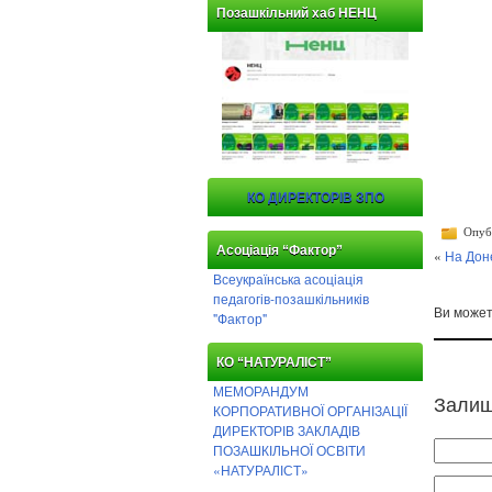
Позашкільний хаб НЕНЦ
КО ДИРЕКТОРІВ ЗПО
Опубл
Асоціація “Фактор”
«
На Дон
Всеукраїнська асоціація
педагогів-позашкільників
Ви може
"Фактор"
КО “НАТУРАЛІСТ”
МЕМОРАНДУМ
Залиш
КОРПОРАТИВНОЇ ОРГАНІЗАЦІЇ
ДИРЕКТОРІВ ЗАКЛАДІВ
ПОЗАШКІЛЬНОЇ ОСВІТИ
«НАТУРАЛІСТ»