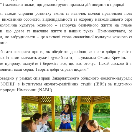
” і малювали знаки, що демонструють правила дій людини в природі.
ні заходи сприяли розвитку вмінь та навичок молоді правильної пов
і, вихованню особистої відповідальності за охорону навколишнього сер
кологічна культура кожного – запорука безпечного життя на плане
ли, що довге та щасливе життя в наших руках. Примножувати, обе
и, не забруднювати – це ключові слова екологічної культури кожного с
нина.
агато говорити про те, як оберігати довкілля, як нести добро у світ 
нас із вами залежить дуже і дуже багато, – зауважила Оксана Кремінь. – 
йте природу, шануйте і бережіть все, що вас оточує. Нехай ласкою й 
повнені ваші серця. Творіть добрі справи щодня!”
оведено у рамках співпраці Закарпатського обласного еколого-натуралі
(ЗОЕНЦ) з Інститутом еколого-релігійних студій (IERS) за підтрим
 природи Німеччини (NABU).