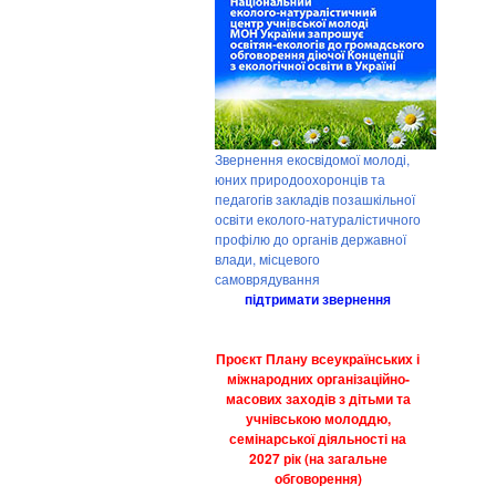
Звернення екосвідомої молоді,
юних природоохоронців та
педагогів закладів позашкільної
освіти еколого-натуралістичного
профілю до органів державної
влади, місцевого
самоврядування
підтримати звернення
Проєкт Плану всеукраїнських і
міжнародних організаційно-
масових заходів з дітьми та
учнівською молоддю,
семінарської діяльності на
2027 рік (на загальне
обговорення)