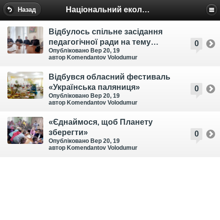
Національний еколого-натуралістичний центр
Назад
Відбулось спільне засідання
педагогічної ради на тему
0
Опубліковано Вер 20, 19
«Вдосконалення змісту
автор Komendantov Volodumur
безперервної екологічної освіти
для створення єдиного
Відбувся обласний фестиваль
освітнього простору»
«Українська паляниця»
0
Опубліковано Вер 20, 19
автор Komendantov Volodumur
«Єднаймося, щоб Планету
зберегти»
0
Опубліковано Вер 20, 19
автор Komendantov Volodumur