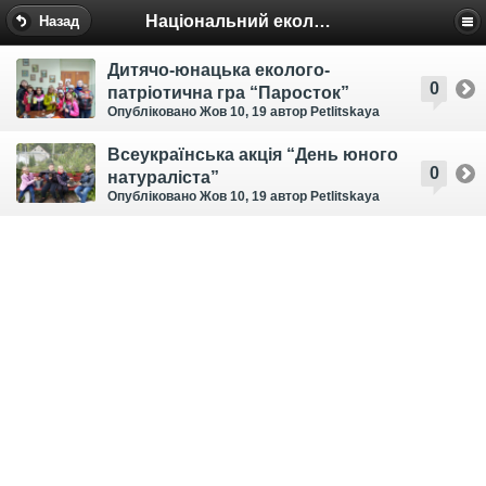
Національний еколого-натуралістичний центр
Назад
Дитячо-юнацька еколого-
0
патріотична гра “Паросток”
Опубліковано Жов 10, 19
автор Petlitskaya
Всеукраїнська акція “День юного
0
натураліста”
Опубліковано Жов 10, 19
автор Petlitskaya