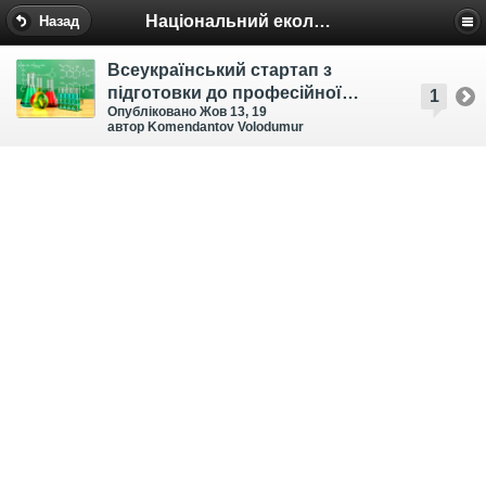
Національний еколого-натуралістичний центр
Назад
Всеукраїнський стартап з
підготовки до професійної
1
Опубліковано Жов 13, 19
сертифікації вчителів хімії
автор Komendantov Volodumur