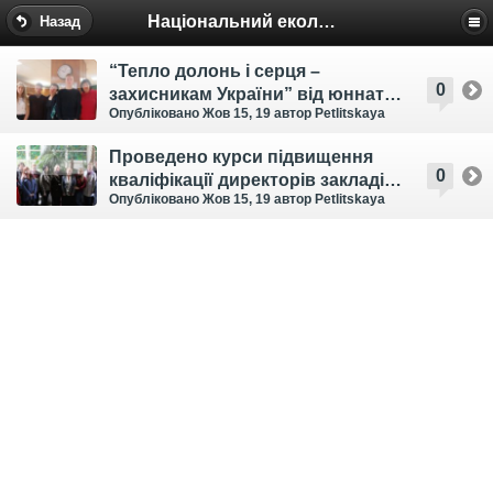
Національний еколого-натуралістичний центр
Назад
“Тепло долонь і серця –
0
захисникам України” від юннатів
Опубліковано Жов 15, 19
автор Petlitskaya
Дніпропетровщини
Проведено курси підвищення
0
кваліфікації директорів закладів
Опубліковано Жов 15, 19
автор Petlitskaya
позашкільної освіти