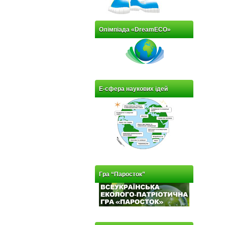
Олімпіада «DreamECO»
Е-сфера наукових ідей
Гра “Паросток”