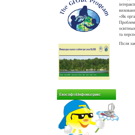
інтерак
вихованн
«Як орга
Проблем
освітньо
та перс
Після за
Екософт&Інфоматрикс