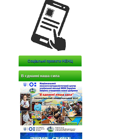
Соціальні проєкти НЕНЦ
В єднанні наша сила