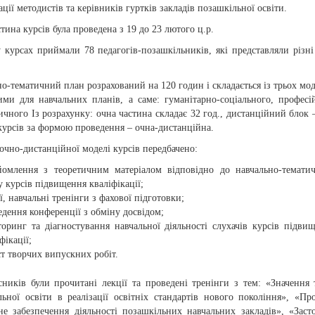
ації методистів та керівників гуртків закладів позашкільної освіти.
тина курсів була проведена з 19 до 23 лютого ц.р.
 курсах приймали 78 педагогів-позашкільників, які представляли різні
о-тематичний план розрахований на 120 годин і складається із трьох моду
ими для навчальних планів, а саме: гуманітарно-соціального, професі
ичного Із розрахунку: очна частина складає 32 год., дистанційний блок –
урсів за формою проведення – очна-дистанційна.
чно-дистанційної моделі курсів передбачено:
йомлення з теоретичним матеріалом відповідно до навчально-темати
 курсів підвищення кваліфікації;
ї, навчальні тренінги з фахової підготовки;
едення конференції з обміну досвідом;
торинг та діагностування навчальної діяльності слухачів курсів підви
фікації;
ст творчих випускних робіт.
сників були прочитані лекції та проведені тренінги з тем: «Значення 
льної освіти в реалізації освітніх стандартів нового покоління», «Пр
не забезпечення діяльності позашкільних навчальних закладів», «Заст