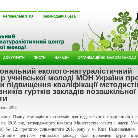
Регіональні ЗПО
Законодавча база
ДОКУМЕНТИ
ЛИСТИ
НАКАЗИ
ОРГАНІЗАЦІЙНО-МАСОВІ ЗАХОДИ
іональний еколого-натуралістичний
р учнівської молоді МОН України пр
и підвищення кваліфікації методисті
вників гуртків закладів позашкільної
ти
того, 2018
нання Плану семінарів-практикумів для педагогічних працівників на
в на 2018 рік, затвердженого наказом Міністерства освіти і науки Укр
018 № 12, протягом січня-лютого 2018 року у м. Київ Національним 
істичним центром учнівської молоді були проведені курси під