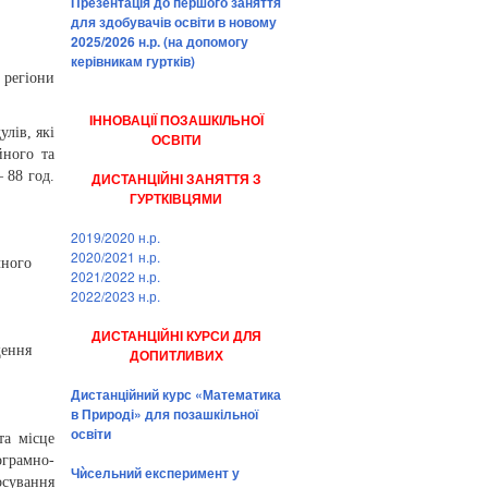
Презентація до першого заняття
для здобувачів освіти в новому
2025/2026 н.р. (на допомогу
керівникам гуртків)
 регіони
ІННОВАЦІЇ ПОЗАШКІЛЬНОЇ
лів, які
ОСВІТИ
йного та
 88 год.
ДИСТАНЦІЙНІ ЗАНЯТТЯ З
ГУРТКІВЦЯМИ
2019/2020 н.р.
2020/2021 н.р.
чного
2021/2022 н.р.
2022/2023 н.р.
ДИСТАНЦІЙНІ КУРСИ ДЛЯ
щення
ДОПИТЛИВИХ
Дистанційний курс «Математика
в Природі» для позашкільної
освіти
та місце
ограмно-
Чѝсельний експеримент у
осування