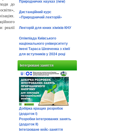
Природничих науках (new)
дходи до
освіти»,
Дистанційний курс
ізаціях.
«Природничий лекторій»
аційного
Лекторій для юних хіміків КНУ
: реалії
Олімпіада Київського
національного університету
імені Тараса Шевченка з хімії
для вступників у 2024 році
Інтегровані заняття
Добірка кращих розробок
(додаток І)
Розробки інтегрованих занять
(додаток ІІ)
Інтегроване кейс-заняття