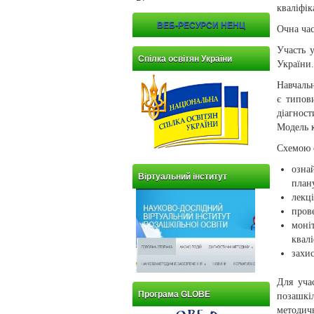
кваліфік
ВЕБ-РЕСУРСИ НЕНЦ
Очна час
Участь у
Спілка освітян України
України.
Навчальн
є типов
діагност
Модель к
Схемою о
озна
Віртуальний інститут
плану
лекці
пров
моні
квалі
захи
Для уча
Програма GLOBE
позашкі
методич