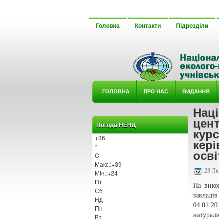
Головна
Контакти
Підрозділи
ГОЛОВНА
ΠРО НАС
ВИДАННЯ
Нац
У ГУРТ
цент
Погода НЕНЦ
курс
+
36
кері
°
осві
C
Макс.:
+
39
23 Лю
Мін.:
+
24
Пт
На вико
Сб
закладі
Нд
04.01.2
Пн
натурал
Вт