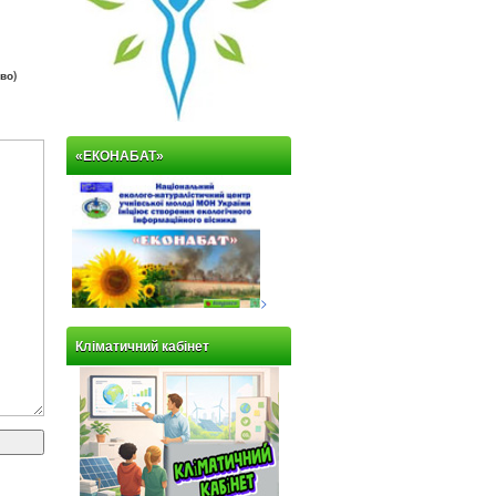
во)
«ЕКОНАБАТ»
>
Кліматичний кабінет