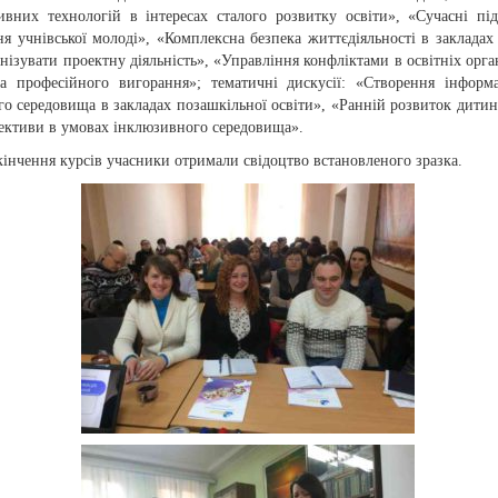
тивних технологій в інтересах сталого розвитку освіти», «Сучасні пі
я учнівської молоді», «Комплексна безпека життєдіяльності в закладах 
нізувати проектну діяльність», «Управління конфліктами в освітніх орган
а професійного вигорання»; тематичні дискусії: «Створення інформ
го середовища в закладах позашкільної освіти», «Ранній розвиток дитини
пективи в умовах інклюзивного середовища».
кінчення курсів учасники отримали свідоцтво встановленого зразка.