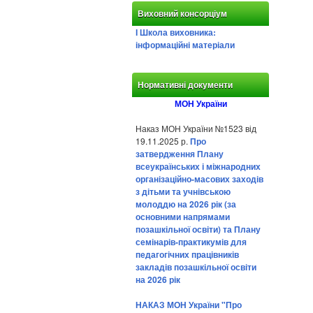
Виховний консорціум
І Школа виховника:
інформаційні матеріали
Нормативні документи
МОН України
Наказ МОН України №1523 від
19.11.2025 р.
Про
затвердження Плану
всеукраїнських і міжнародних
організаційно-масових заходів
з дітьми та учнівською
молоддю на 2026 рік (за
основними напрямами
позашкільної освіти) та Плану
семінарів-практикумів для
педагогічних працівників
закладів позашкільної освіти
на 2026 рік
НАКАЗ МОН України "Про