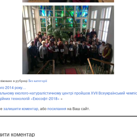
іковано в рубриці
Без категорії
ого 2014 року…
альному еколого-натуралістичному центрі пройшов ХVІІ Всеукраїнський чемпі
ійних технологій «Екософт-2018»
»
те
залишити коментар
, або
посилання
на Ваш сайт.
ити коментар