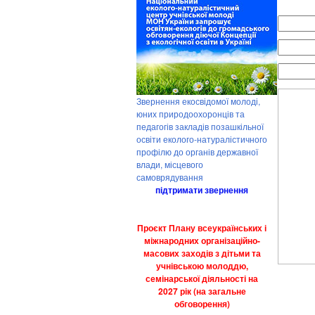
Звернення екосвідомої молоді,
юних природоохоронців та
педагогів закладів позашкільної
освіти еколого-натуралістичного
профілю до органів державної
влади, місцевого
самоврядування
підтримати звернення
Проєкт Плану всеукраїнських і
міжнародних організаційно-
масових заходів з дітьми та
учнівською молоддю,
семінарської діяльності на
2027 рік (на загальне
обговорення)