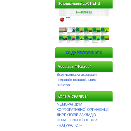
Позашкільний хаб НЕНЦ
КО ДИРЕКТОРІВ ЗПО
Асоціація “Фактор”
Всеукраїнська асоціація
педагогів-позашкільників
"Фактор"
КО “НАТУРАЛІСТ”
МЕМОРАНДУМ
КОРПОРАТИВНОЇ ОРГАНІЗАЦІЇ
ДИРЕКТОРІВ ЗАКЛАДІВ
ПОЗАШКІЛЬНОЇ ОСВІТИ
«НАТУРАЛІСТ»