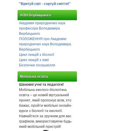
"Врятуй світ - сортуй сміття!"
АПН Вербицького
Академія природничих наук
професора Володимира
Вербицького
ПОЛОЖЕННЯ про Академію
природничих наук Володимира
Вербицького
Цикл лекцій з біології
Цикл лекцій з хімії
Безпечне позашкілля
Мобільна освіта
Шановні учні та педагоги!
Мобільна еколого-біологічна
освіта – це новий віртуальний
проект, який пропонує всім, хто
бажає, пройти мобільні онлайн-
курси з біології та екології.
Навчайтеся за зручним для вас
графіком, використовуючи будь-
який мобільний пристрій!