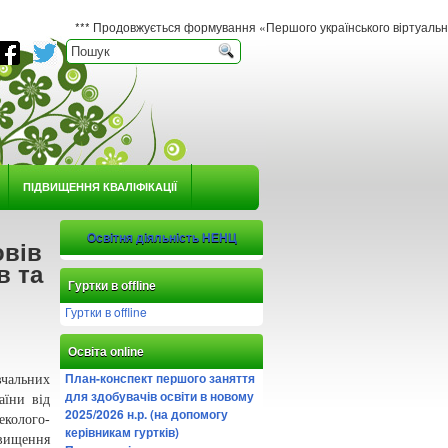
*** Продовжується формування «Першого українського віртуального гербарію юно
ПІДВИЩЕННЯ КВАЛІФІКАЦІЇ
Освітня діяльність НЕНЦ
овів
в та
Гуртки в offline
Гуртки в offline
Освіта online
План-конспект першого заняття
вчальних
для здобувачів освіти в новому
аїни від
2025/2026 н.р. (на допомогу
еколого-
керівникам гуртків)
вищення