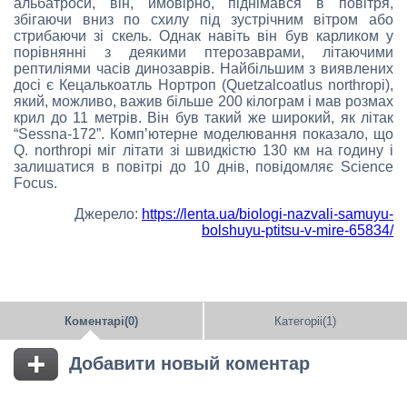
альбатроси, він, ймовірно, піднімався в повітря,
збігаючи вниз по схилу під зустрічним вітром або
стрибаючи зі скель. Однак навіть він був карликом у
порівнянні з деякими птерозаврами, літаючими
рептиліями часів динозаврів. Найбільшим з виявлених
досі є Кецалькоатль Нортроп (Quetzalcoatlus northropi),
який, можливо, важив більше 200 кілограм і мав розмах
крил до 11 метрів. Він був такий же широкий, як літак
“Sessna-172”. Комп’ютерне моделювання показало, що
Q. northropi міг літати зі швидкістю 130 км на годину і
залишатися в повітрі до 10 днів, повідомляє Science
Focus.
Джерело:
https://lenta.ua/biologi-nazvali-samuyu-
bolshuyu-ptitsu-v-mire-65834/
Коментарі(0)
Категоріі(1)
Добавити новый коментар