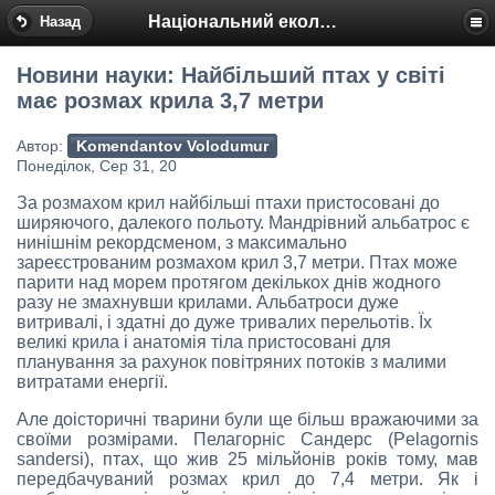
Національний еколого-натуралістичний центр
Назад
Новини науки: Найбільший птах у світі
має розмах крила 3,7 метри
Автор:
Komendantov Volodumur
Понеділок, Сер 31, 20
За розмахом крил найбільші птахи пристосовані до
ширяючого, далекого польоту. Мандрівний альбатрос є
нинішнім рекордсменом, з максимально
зареєстрованим розмахом крил 3,7 метри. Птах може
парити над морем протягом декількох днів жодного
разу не змахнувши крилами. Альбатроси дуже
витривалі, і здатні до дуже тривалих перельотів. Їх
великі крила і анатомія тіла пристосовані для
планування за рахунок повітряних потоків з малими
витратами енергії.
Але доісторичні тварини були ще більш вражаючими за
своїми розмірами. Пелагорніс Сандерс (Pelagornis
sandersi), птах, що жив 25 мільйонів років тому, мав
передбачуваний розмах крил до 7,4 метри. Як і