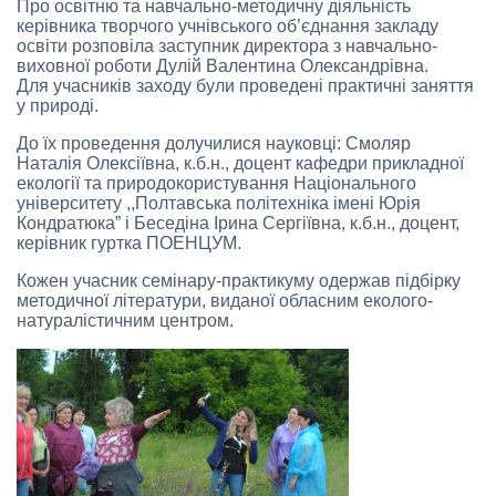
Про освітню та навчально-методичну діяльність
керівника творчого учнівського об’єднання закладу
освіти розповіла заступник директора з навчально-
виховної роботи Дулій Валентина Олександрівна.
Для учасників заходу були проведені практичні заняття
у природі.
До їх проведення долучилися науковці: Смоляр
Наталія Олексіївна, к.б.н., доцент кафедри прикладної
екології та природокористування Національного
університету ,,Полтавська політехніка імені Юрія
Кондратюка” і Беседіна Ірина Сергіївна, к.б.н., доцент,
керівник гуртка ПОЕНЦУМ.
Кожен учасник семінару-практикуму одержав підбірку
методичної літератури, виданої обласним еколого-
натуралістичним центром.