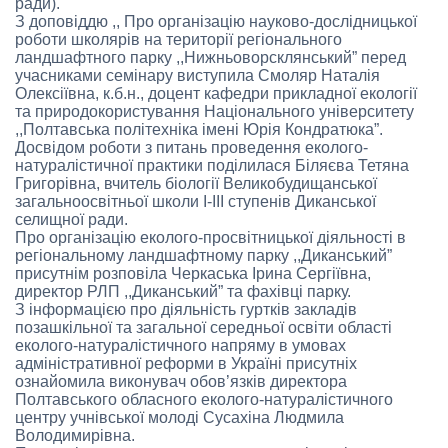
ради).
З доповіддю ,, Про організацію науково-дослідницької
роботи школярів на території регіонального
ландшафтного парку ,,Нижньоворсклянський” перед
учасниками семінару виступила Смоляр Наталія
Олексіївна, к.б.н., доцент кафедри прикладної екології
та природокористування Національного університету
,,Полтавська політехніка імені Юрія Кондратюка”.
Досвідом роботи з питань проведення еколого-
натуралістичної практики поділилася Біляєва Тетяна
Григорівна, вчитель біології Великобудищанської
загальноосвітньої школи І-ІІІ ступенів Диканської
селищної ради.
Про організацію еколого-просвітницької діяльності в
регіональному ландшафтному парку ,,Диканський”
присутнім розповіла Черкаська Ірина Сергіївна,
директор РЛП ,,Диканський” та фахівці парку.
З інформацією про діяльність гуртків закладів
позашкільної та загальної середньої освіти області
еколого-натуралістичного напряму в умовах
адміністративної реформи в Україні присутніх
ознайомила виконувач обов’язків директора
Полтавського обласного еколого-натуралістичного
центру учнівської молоді Сусахіна Людмила
Володимирівна.