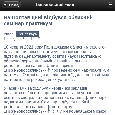
Національний еколого-натуралістичний центр
Назад
На Полтавщині відбувся обласний
семінар-практикум
Автор:
Petlitskaya
Понеділок, Чер 14, 21
10 червня 2021 року Полтавським обласним еколого-
натуралістичним центром учнівської молоді за
підтримки Департаменту освіти і науки Полтавської
обласної державної адміністрації, спільно з
регіональним ландшафтним парком
,,Нижньоворсклянський” проведено семінар-практикум
на тему: ,,Організація дослідницької діяльності з дітьми
на територіях рекреаційних установ”.
Учасниками заходу були керівники закладів
позашкільної освіти, працівники органів управління
освітою, спеціалісти регіональних ландшафтних парків,
педагоги-практики. Семінар відбувся на базі
регіонального ландшафтного парку
,,Нижньоворсклянський” (с. Лучки Кобеляцької міської