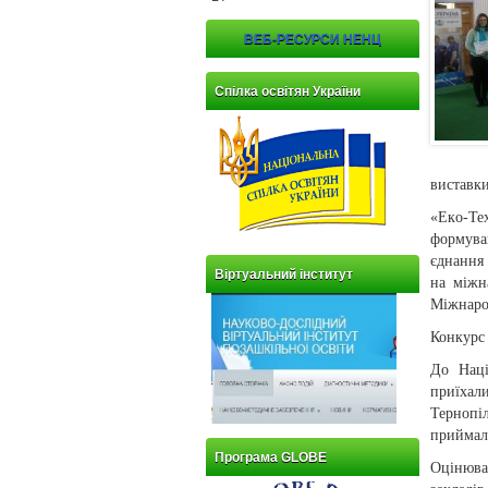
ВЕБ-РЕСУРСИ НЕНЦ
Спілка освітян України
виставки
«Eкo-Тех
формуван
єднання 
Віртуальний інститут
на міжн
Міжнарод
Конкурс
До Наці
приїхал
Тернопіл
приймали
Програма GLOBE
Оцінюва