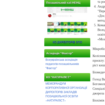
та р
Позашкільний хаб НЕНЦ
Андр
“Пер
«Дос
метод
Ком
Воло
осві
«Моз
КО ДИРЕКТОРІВ ЗПО
Мікробі
Асоціація “Фактор”
Колісни
Всеукраїнська асоціація
проєкту
педагогів-позашкільників
ріст киш
"Фактор"
Біомеди
КО “НАТУРАЛІСТ”
Голод Ва
МЕМОРАНДУМ
Богомо
КОРПОРАТИВНОЇ ОРГАНІЗАЦІЇ
Спеціал
ДИРЕКТОРІВ ЗАКЛАДІВ
джерела
ПОЗАШКІЛЬНОЇ ОСВІТИ
«НАТУРАЛІСТ»
Біохімі