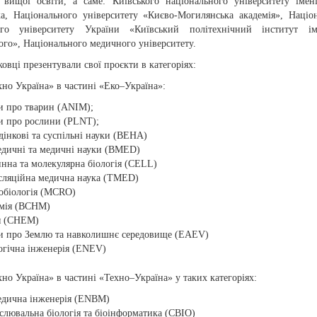
в вищої освіти, а саме: Київського національного університету імен
а, Національного університету «Києво-Могилянська академія», Націо
ого університету України «Київський політехнічний інститут ім
ого», Національного медичного університету.
овці презентували свої проєкти в категоріях:
но Україна» в частині «Еко–Україна»:
и про тварин (ANIM);
и про рослини (PLNT);
дінкові та суспільні науки (BEHA)
едичні та медичні науки (BMED)
инна та молекулярна біологія (CELL)
сляційна медична наука (TMED)
обіологія (MCRO)
імія (BCHM)
я (CHEM)
и про Землю та навколишнє середовище (EAEV)
огічна інженерія (ENEV)
но Україна» в частині «Техно–Україна» у таких категоріях:
едична інженерія (ENBM)
слювальна біологія та біоінформатика (CBIO)