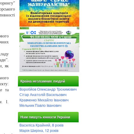
орингу”
орського
тивності
ового
ічних
ладу
ади”.
и, як
ного
Країна незламних людей
єкту:
Воробйов Олександр Трохимович
е та
Сітар Анатолій Васильович
Кравченко Михайло Іванович
. І.
Мельник Павло Іванович
Нам пишуть юннати України
Василіса Крайняй, 8 років
Марія Ширіна, 12 років