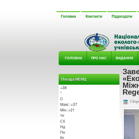
Головна
Контакти
Підрозділи
ГОЛОВНА
ΠРО НАС
ВИДАННЯ
Зав
У ГУРТ
«Eкo
Погода НЕНЦ
Міжн
+
38
Rege
°
C
3 Бере
Макс.:
+
37
Мін.:
+
21
Чт
Сб
Нд
Пн
Вт