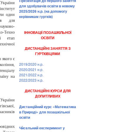
Презентація до першого заняття
України
для здобувачів освіти в новому
інститут
2025/2026 н.р. (на допомогу
ели один
керівникам гуртків)
ів для
ауково-
ІННОВАЦІЇ ПОЗАШКІЛЬНОЇ
o-Техно
ОСВІТИ
ий етап
хнічної
ДИСТАНЦІЙНІ ЗАНЯТТЯ З
ГУРТКІВЦЯМИ
 якого є
2019/2020 н.р.
коління,
2020/2021 н.р.
тенціалу
2021/2022 н.р.
раїну на
2022/2023 н.р.
ДИСТАНЦІЙНІ КУРСИ ДЛЯ
ДОПИТЛИВИХ
 України
вської,
Дистанційний курс «Математика
в Природі» для позашкільної
учасників
освіти
ровідних
Чѝсельний експеримент у