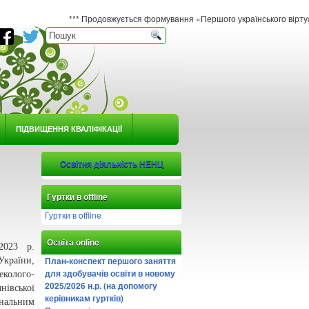
*** Продовжується формування «Першого українського віртуального гербар
ПІДВИЩЕННЯ КВАЛІФІКАЦІЇ
Освітня діяльність НЕНЦ
Гуртки в offline
Гуртки в offline
Освіта online
2023 р.
План-конспект першого заняття
України,
для здобувачів освіти в новому
лого-
2025/2026 н.р. (на допомогу
івської
керівникам гуртків)
нальним