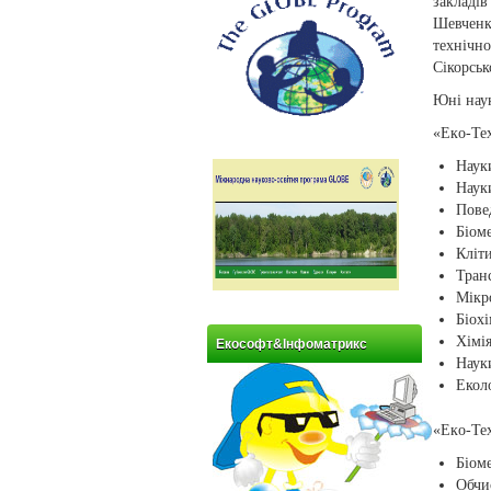
закладі
Шевченк
технічн
Сікорськ
Юні наук
«Eкo-Тех
Наук
Наук
Пове
Біом
Кліт
Тран
Мікр
Біох
Хімі
Екософт&Інфоматрикс
Наук
Екол
«Eкo-Тех
Біом
Обчи