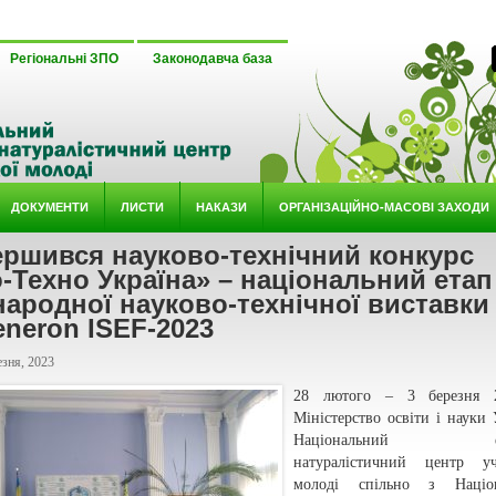
Регіональні ЗПО
Законодавча база
ДОКУМЕНТИ
ЛИСТИ
НАКАЗИ
ОРГАНІЗАЦІЙНО-МАСОВІ ЗАХОДИ
ершився науково-технічний конкурс
-Техно Україна» – національний етап
ародної науково-технічної виставки
neron ISEF-2023
зня, 2023
28 лютого – 3 березня 
Міністерство освіти і науки 
Національний еко
натуралістичний центр учн
молоді спільно з Націо