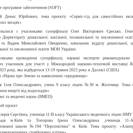
е програмне забезпечення (SOFT)
й Денис Юрійович, тема проєкту: «Сервіс-гід для самостійних екс
них місцях»
увалися з учасниками суперфіналу Олег Вікторович Єресько, Гене
р Директорату дошкільної, шкільної, позашкільної та інклюзивної ос
 та Вадим Миколайович Овчаренко, начальник відділу дошкільної, ш
льної та інклюзивної освіти МОН України.
умками проведення суперфіналу, наукові експерти рекомендували 
их учасників для участі у Міжнародній науково-технічній виставці R
023 році, яка відбудеться 13-19 травня 2023 року в Далласі (США)
ія «Науки про Землю та навколишнє середовище»
к Ілля Олександрович, учень 9 класу ліцею №30 м. Житомир. Тема 
ня енергії від водоспадів»
чні та медичні науки (BMED)
ий проєкт
лерія Сергіївна, учениця 11-В класу Українського медичного ліцею НМУ 
льця м.Київ та Топорова Ірина Олександрівна ,учениця 11-
ізованої школи №194 “Перспектива” м. Київ. Тема проєкту: «Альте
 гемопоетичних стовбурових клітин»