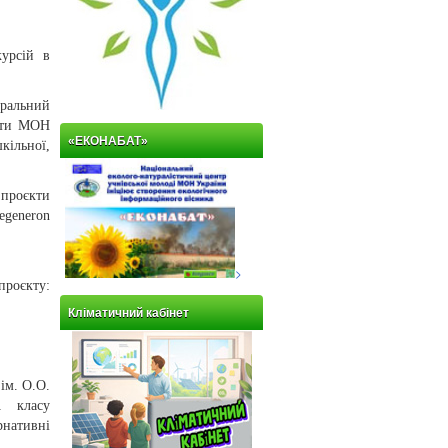
курсій в
ральний
віти МОН
«ЕКОНАБАТ»
кільної,
проєкти
egeneron
>
проєкту:
Кліматичний кабінет
ім. О.О.
А класу
рнативні