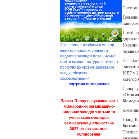
Системн
Громови
панорам
Поспілк
директо
Звернення екосвідомої молоді,
України
юних природоохоронців та
позашкі
педагогів закладів позашкільної
За підс
освіти еколого-натуралістичного
профілю до органів державної
наступн
влади, місцевого
ISEF у 2
самоврядування
категор
підтримати звернення
Сидорчу
«Отриман
Проєкт Плану всеукраїнських і
Біомеди
міжнародних організаційно-
командн
масових заходів з дітьми та
учнівською молоддю,
Голод Ва
семінарської діяльності на
Богомо
2027 рік (на загальне
Спеціал
обговорення)
джерела