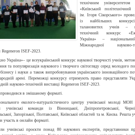
технічним університетом 
«Київський політехнічний 
ім. Ігоря Сікорського» пров
із найбільших конкурс
талановитих учнів – н
технічний конкурс «Eк
Україна» – національн
Міжнародної науково-те
 Regeneron ISEF-2023.
но Україна»– це всеукраїнський конкурс наукової творчості учнів, метою
ня та популяризація наукового і творчого світогляду серед молодого по
бізнесу і науки а також випробовування українського інноваційного по
ародній арені. Переможці конкурсу отримують право представляти Ук
ній науково-технічній виставці Regeneron ISEF-2023.
 проводився в змішаному форматі.
онального еколого-натуралістичного центру учнівської молоді МОН
и учнівські команди із Вінницької, Дніпропетровської, Чернігі
ьської, Запорізької, Полтавської, Київської областей та м. Києва. Решта 
 участь в онлайн форматі.
ли учнівські проєкти понад 80 наукових експертів, представники п