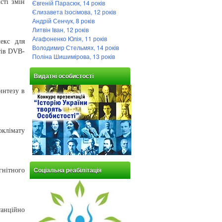
сті змін
Євгеній Парасюк, 14 років
Єлизавета Ізосімова, 12 років
Андрій Сенчук, 8 років
Литвін Іван, 12 років
Агафоненко Юлія, 11 років
екс для
Володимир Стельмях, 14 років
тів DVB-
Поліна Шишимірова, 13 років
Видатні особистості
интезу в
оклімату
нітного
Соціальна реабілітація
танційно