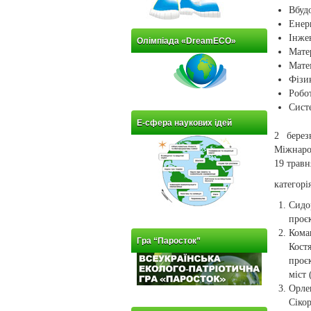
Вбуд
Енер
Інже
Олімпіада «DreamECO»
Мате
Мате
Фізи
Робо
Сист
Е-сфера наукових ідей
2 берез
Міжнарод
19 травн
категор
Сидо
проєк
Ком
Гра “Паросток”
Кост
проє
міст 
Орле
Сіко