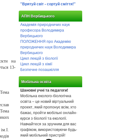
"Врятуй світ - сортуй сміття!"
АПН Вербицького
Академія природничих наук
професора Володимира
Вербицького
ПОЛОЖЕННЯ про Академію
природничих наук Володимира
Вербицького
Цикл лекцій з біології
єкти на
Цикл лекцій з хімії
ться 13-
Безпечне позашкілля
Мобільна освіта
Шановні учні та педагоги!
Тема
Мобільна еколого-біологічна
освіта – це новий віртуальний
слав
проект, який пропонує всім, хто
 Тема
бажає, пройти мобільні онлайн-
ликих
курси з біології та екології.
Навчайтеся за зручним для вас
графіком, використовуючи будь-
ім.І.
який мобільний пристрій!
ходів