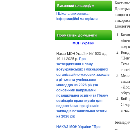
Костиль
Виховний консорціум
Донецько
І Школа виховника:
вищого 
інформаційні матеріали
використ
Екологі
Кози
Нормативні документи
ліце
МОН України
вод в
Конд
Наказ МОН України №1523 від
19.11.2025 р.
Про
“Цен
затвердження Плану
Тема
всеукраїнських і міжнародних
спос
організаційно-масових заходів
Мезе
з дітьми та учнівською
закл
молоддю на 2026 рік (за
«Дос
основними напрямами
обґр
позашкільної освіти) та Плану
Бойц
семінарів-практикумів для
Сіко
педагогічних працівників
закладів позашкільної освіти
в ча
на 2026 рік
Біомедич
НАКАЗ МОН України "Про