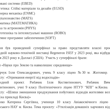
овані системи (EBED)
гетика: Стійкі матеріали та дизайн (EGSD)
нерна механіка (ENMC)
ріалознавство (MATS)
матика (МАТЕМАТИКА)
ка та астрономія (PHYS)
тотехніка та інтелектуальні машини (ROBO)
емне програмне забезпечення (SOFT)
ня був проведений суперфінал за право представляти власні про
ній науково-технічній виставці Regeneron ISEF у 2023 році, яка відбуде
я 2023 року в Далласі (США). Участь у суперфіналі брали:
ія «Науки про Землю та навколишнє середовище»
рчук Ілля Олександрович, учень 9 класу ліцею №30 м. Житомир. 
ту: «Отримання енергії від водоспадів»
андний проект. Рибачик Ілля Костянтинович, Рибачик Вяче
янтинович, учні 9 класу Політехнічного ліцею НТУУ “КПІ” м.Києва.
кту: «Шляхи зменшення продукування побутових відходів жителями ве
(на прикладі Києва)»
нко Катерина Сергіївна, учениця 10 класу Авіакосмічного ліцею 
рського НАУ м. Києва. Тема проєкту: «Утилізація домашніх харчових від