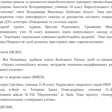
ослинних решток за допомогою мікробіологічного препарату емочки-бока
ущенко Анастасія Володимирівна, учениця 10 класу Бориспільського 
спектива” імені Володимира Мономаха, Київської області. Тема про
лідження стану атмосферного повітря за допомогою снігового покри
ів ДЗЗ» категорія «Поведінкові та суспільні науки»
андний проект. Адамов Ярослав Родіонович, Єрьоменко Мих
димирович, учні 10 класу наукового ліцею комунального закладу 
ти “Хортицька національна навчально-реабілітаційна академія”. Тема про
аїка Пенроуза як засіб розвитку просторової уяви старшокласників».
ологія (MCRO)
к Яна Валеріївна, здобувач освіти Київського Палацу дітей та юнацт
: «Оцінка потенційного впливу екстрактів генетично-модифікованих р
кової палички».
чні та медичні науки (BMED)
лерія Сергіївна, учениця 11-В класу Українського медичного ліцею НМУ 
льця м.Київ та Топорова Ірина Олександрівна ,учениця 11-
ізованої школи №194 “Перспектива” м. Київ. Тема проєкту: «Альте
 гемопоетичних стовбурових клітин».
я (BCHM)