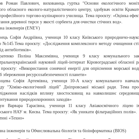
ов Роман Павлович, вихованець гуртка “Основи екологічного моніт
го обласного еколого-натуралістичного центру, здобувач освіти Крамат
професійного торгово-кулінарного училища. Тема проєкту: «Оцінка ефек
ання деревної тирси у якості сорбента для очистки стічних вод».
чна інженерія (ENEV)
нець Софія Андріївна, учениця 10 класу Київського природничо-наук
ю №145.Тема проєкту: «Дослідження комплексного методу очищення ст
ід антибіотиків».
ратенко Поліна Максимівна, учениця 9 класу комунального зак
тральноукраїнський науковий ліцей-інтернат Кіровоградської обласної р
 проєкту: «Використання сонячної енергії для опріснення морської вод
іб збереження ресурсозабезпеченості планети»
нцева Софія Артемівна, учениця 10-А класу комунального навчаль
аду “Хіміко-екологічний ліцей” Дніпровської міської ради. Тема про
лідження наслідків впливу хвостосховищ на навколишнє середовищ
унтування природоохоронних заходів»
ун Варвара Тарасівна, учениця 11 класу Авіакосмічного ліцею ім
рського НАУ м. Києва. Тема проєкту: «Як уникати фільтраційних полів».
стині «Техно»
на інженерія та Обчислювальна біологія та біоінформатика (BIOS)