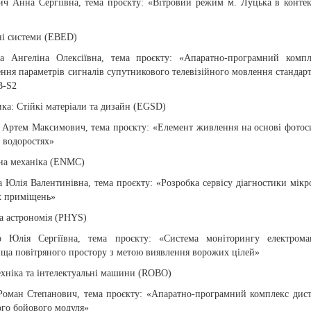
ич Анна Сергіївна, тема проєкту: «Вітровий режим м. Луцька в контек
ні системи (EBED)
а Ангеліна Олексіївна, тема проєкту: «Апаратно-програмний компл
ння параметрів сигналів супутникового телевізійного мовлення стандар
B-S2
ка: Стійкі матеріали та дизайн (EGSD)
 Артем Максимович, тема проєкту: «Елемент живлення на основі фотос
 водоростях»
на механіка (ENMC)
 Юлія Валентинівна, тема проєкту: «Розробка сервісу діагностики мікр
х приміщень»
а астрономія (PHYS)
о Юлія Сергіївна, тема проєкту: «Система моніторингу електромаг
ища повітряного простору з метою виявлення ворожих цілей»
ехніка та інтелектуальні машини (ROBO)
 Роман Степанович, тема проєкту: «Апаратно-програмний комплекс дис
ого бойового модуля»