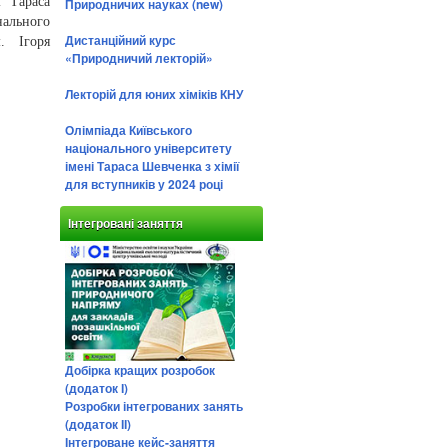
і Тараса
Природничих науках (new)
нального
Дистанційний курс
. Ігоря
«Природничий лекторій»
Лекторій для юних хіміків КНУ
Олімпіада Київського
національного університету
імені Тараса Шевченка з хімії
для вступників у 2024 році
Інтегровані заняття
Добірка кращих розробок
(додаток І)
Розробки інтегрованих занять
(додаток ІІ)
Інтегроване кейс-заняття