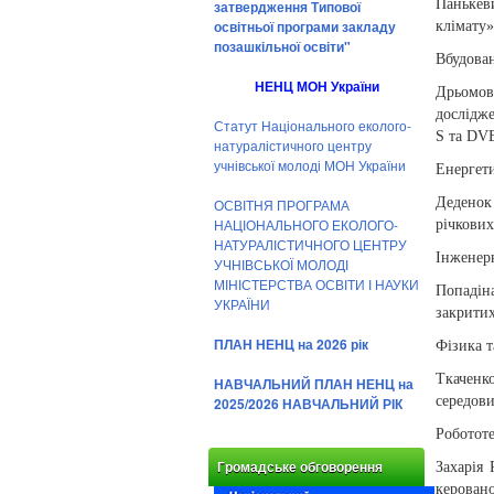
Панькев
затвердження Типової
освітньої програми закладу
клімату»
позашкільної освіти"
Вбудова
НЕНЦ МОН України
Дрьомов
дослідже
Статут Національного еколого-
S та DV
натуралістичного центру
учнівської молоді МОН України
Енергети
Деденок
ОСВІТНЯ ПРОГРАМА
НАЦІОНАЛЬНОГО ЕКОЛОГО-
річкових
НАТУРАЛІСТИЧНОГО ЦЕНТРУ
Інженер
УЧНІВСЬКОЇ МОЛОДІ
МІНІСТЕРСТВА ОСВІТИ І НАУКИ
Попадіна
УКРАЇНИ
закрити
ПЛАН НЕНЦ на 2026 рік
Фізика т
Ткаченк
НАВЧАЛЬНИЙ ПЛАН НЕНЦ на
середов
2025/2026 НАВЧАЛЬНИЙ РІК
Роботот
Захарія
Громадське обговорення
керован