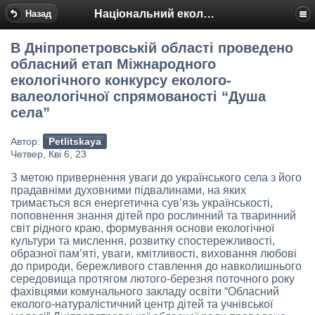
Національний еколого-натуралістичний центр
Назад
В Дніпропетровській області проведено
обласний етап Міжнародного
екологічного конкурсу еколого-
валеологічної спрямованості “Душа
села”
Автор:
Petlitskaya
Четвер, Кві 6, 23
З метою привернення уваги до українського села з його
прадавніми духовними підвалинами, на яких
тримається вся енергетична сув’язь українськості,
поповнення знання дітей про рослинний та тваринний
світ рідного краю, формування основи екологічної
культури та мислення, розвитку спостережливості,
образної пам’яті, уваги, кмітливості, виховання любові
до природи, бережливого ставлення до навколишнього
середовища протягом лютого-березня поточного року
фахівцями комунального закладу освіти “Обласний
еколого-натуралістичний центр дітей та учнівської