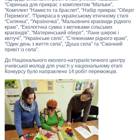
“Скринька для прикрас з комплектом “Мальви”,
“Комплект “Намисто та браслет”, “Набір прикрас “Оберіг
Перемоги”, “Прикраса в українському етнічному стилі
“Силянка”, “Україночка”, “Мальовничі краєвиди рідного
краю”, “Екологічна сумка з мотивами сільських
краєвидів”, “Материнський оберіг”, “Лани широкі і
квітучі”, “Українське село”, “Стежинами рідного краю”,
“Один день з життя села”, “Душа села” та “Смачний
привіт із села”.
До Національного еколого-натуралістичного центру
учнівської молоді для участі у національному етапі
Конкурсу було направлено 14 робіт переможців.