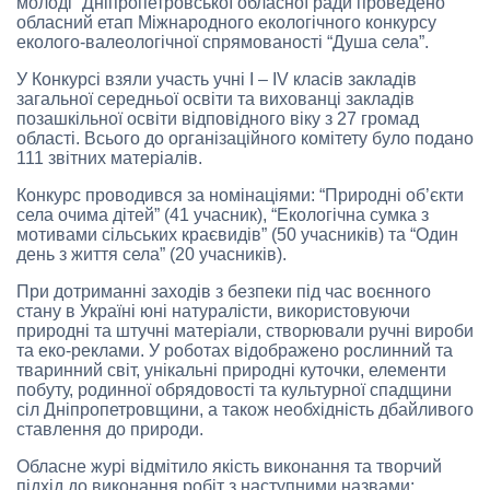
молоді” Дніпропетровської обласної ради проведено
обласний етап Міжнародного екологічного конкурсу
еколого-валеологічної спрямованості “Душа села”.
У Конкурсі взяли участь учні І – IV класів закладів
загальної середньої освіти та вихованці закладів
позашкільної освіти відповідного віку з 27 громад
області. Всього до організаційного комітету було подано
111 звітних матеріалів.
Конкурс проводився за номінаціями: “Природні об’єкти
села очима дітей” (41 учасник), “Екологічна сумка з
мотивами сільських краєвидів” (50 учасників) та “Один
день з життя села” (20 учасників).
При дотриманні заходів з безпеки під час воєнного
стану в Україні юні натуралісти, використовуючи
природні та штучні матеріали, створювали ручні вироби
та еко-реклами. У роботах відображено рослинний та
тваринний світ, унікальні природні куточки, елементи
побуту, родинної обрядовості та культурної спадщини
сіл Дніпропетровщини, а також необхідність дбайливого
ставлення до природи.
Обласне журі відмітило якість виконання та творчий
підхід до виконання робіт з наступними назвами: