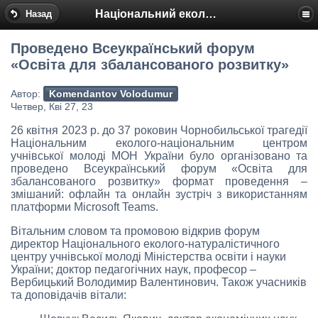
Національний еколого-натуралістичний центр
Назад
Проведено Всеукраїнський форум
«Освіта для збалансованого розвитку»
Автор:
Komendantov Volodumur
Четвер, Кві 27, 23
26 квітня 2023 р. до 37 роковин Чорнобильської трагедії
Національним еколого-національним центром
учнівської молоді МОН України було організовано та
проведено Всеукраїнський форум «Освіта для
збалансованого розвитку» формат проведення –
змішаний: офлайн та онлайн зустріч з використанням
платформи Microsoft Teams.
Вітальним словом та промовою відкрив форум
директор Національного еколого-натуралістичного
центру учнівської молоді Міністерства освіти і науки
України; доктор педагогічних наук, професор –
Вербицький Володимир Валентинович. Також учасників
та доповідачів вітали: