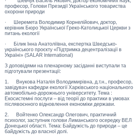
· Шевчук Василь Якович, доктор економічних наук,
професор, Голови Президії Українського товариства
охорони природи
· Шеремета Володимир Корнелійович, доктор,
керівник Бюро Української Греко-Католицької Церкви з
питань екології
· Білик Інна Анатоліївна, експертка Шведсько-
українського проєкту «Підтримка децентралізації в
Україні» (SALAR International)
З доповідями на пленарному засіданні виступали та
підготували презентації:
1. Внукова Наталія Володимирівна, д.т.н., професор,
завідувач кафедри екології Харківського національного
автомобільно-дорожнього університету. Тема :
Екосистемні послуги – від теорії до практики в умовах
післявоєнного відновлення економіки держави.
2. Войтенко Олександр Олегович, практичний
психолог, заступник голови Лиманського осередку ВЕЛ
Донецької області. Тема: Байдужість до природи – це
байдужість до власної долі.