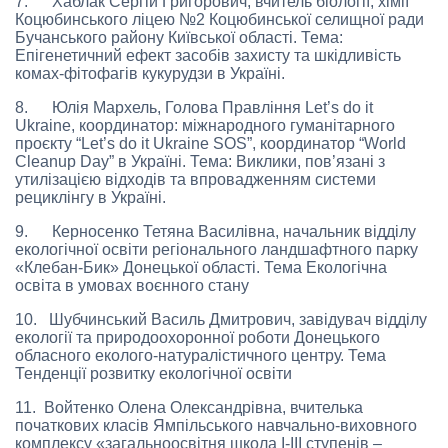
7. Хаблак Сергій Григорович, вчитель біології, хімії
Коцюбинського ліцею №2 Коцюбинської селищної ради
Бучанського району Київської області. Тема:
Епігенетичний ефект засобів захисту та шкідливість
комах-фітофагів кукурудзи в Україні.
8. Юлія Мархель, Голова Правління Let’s do it
Ukraine, координатор: міжнародного гуманітарного
проєкту “Let’s do it Ukraine SOS”, координатор “World
Cleanup Day” в Україні. Тема: Виклики, пов’язані з
утилізацією відходів та впровадженням системи
рециклінгу в Україні.
9. Керносенко Тетяна Василівна, начальник відділу
екологічної освіти регіонального ландшафтного парку
«Клебан-Бик» Донецької області. Тема Екологічна
освіта в умовах воєнного стану
10. Шубчинський Василь Дмитрович, завідувач відділу
екології та природоохоронної роботи Донецького
обласного еколого-натуралістичного центру. Тема
Тенденції розвитку екологічної освіти
11. Войтенко Олена Олександрівна, вчителька
початкових класів Ямпільського навчально-виховного
комплексу «загальноосвітня школа І-ІІІ ступенів –