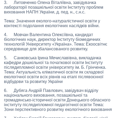
3. Литовченко Олена Віталіївна, завідувачка
лабораторії позашкільної освіти Інституту проблем
виховання НАПН України, д. пед. н., с.н.с.
Тема: Значення еколого-натуралістичної освіти у
контексті подолання екологічних наслідків війни.
4. Мовчан Валентина Олексіївна, кандидат
біологічних наук, директор Інституту біомедичних
технологій Університету «Україна». Тема: Екоосвітнє
середовище для збалансованого розвитку.
5. Санковська Ірина Мечиславівна, викладачка
кафедри дошкільної та початкової освіти Інституту
післядипломної освіти університету ім. Б. Грінченка.
Тема: Актуальність кліматичної освіти як складової
екологічної освіти всіх рівнів на етапі післявоєнної
відбудови та розвитку України
6. Дубяга Андрій Павлович, завідувач відділу
національного виховання, позашкільної та
громадянсько-історичної освіти Донецького обласного
інституту післядипломної педагогічної освіти Тема:
Зони перспективного розвитку екологічного виховання