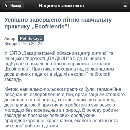
Національний еколого-натуралістичний центр
Назад
Успішно завершено літню навчальну
практику „Ecofriends”!
Автор:
Petlitskaya
Вівторок, Чер 20, 23
У КЗПО „Закарпатський обласний центр дитячої та
юнацької творчості „ПАДІЮН” з 5 до 16 червня
відбулася навчально-польова практика з екології
„Ecofriends”. Практика проходила під керівництвом
досвідчених педагогів відділів екології та біології
закладу.
Метою навчально-польової практики було гармонійне
поєднання оздоровлення дітей, організації змістовного
дозвілля в літній період з екологічним вихованням,
дослідницькою й практичною роботою з учнівською
молоддю безпосередньо в природі. В основу роботи
закладено програму польових досліджень,
природоохоронної, краєзнавчої, еколого-освітньої та
виховної роботи з дітьми.