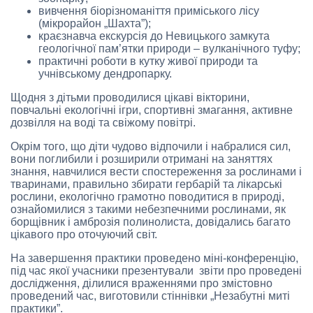
вивчення біорізноманіття приміського лісу
(мікрорайон „Шахта”);
краєзнавча екскурсія до Невицького замкута
геологічної пам’ятки природи – вулканічного туфу;
практичні роботи в кутку живої природи та
учнівському дендропарку.
Щодня з дітьми проводилися цікаві вікторини,
повчальні екологічні ігри, спортивні змагання, активне
дозвілля на воді та свіжому повітрі.
Окрім того, що діти чудово відпочили і набралися сил,
вони поглибили і розширили отримані на заняттях
знання, навчилися вести спостереження за рослинами і
тваринами, правильно збирати гербарій та лікарські
рослини, екологічно грамотно поводитися в природі,
ознайомилися з такими небезпечними рослинами, як
борщівник і амброзія полинолиста, довідались багато
цікавого про оточуючий світ.
На завершення практики проведено міні-конференцію,
під час якої учасники презентували звіти про проведені
дослідження, ділилися враженнями про змістовно
проведений час, виготовили стіннівки „Незабутні миті
практики”.