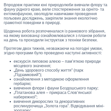
Впродовж практики юні природолюби вивчали флору та
фауну рідного краю, вели спостереження за орніто- та
ентомофауною, оволоділи навичками проведення
польових досліджень, закріпили знання екологічно
грамотної поведінки в природі.
Щоденна робота розпочиналася із ранкового зібрання,
на якому вихованці ознайомлювалися з планом роботи
на день та проходили інструктаж з техніки безпеки.
Протягом двох тижнів, незважаючи на погодні умови,
згідно програми було проведено наступні активності:
екскурсія липовою алеєю – пам’яткою природи
місцевого значення;
„День здорового способу життя” (парк
„Підзамковий”);
ознайомлення з методикою оформлення
гербарію;
вивчення флори і фауни Боздошського парку;
„Платанова алея – прикраса Слов’янської
набережної”;
вивчення дикорослих та декоративних
рослинурочища „Золота гора”. Відвідування міні-
зоопарку;