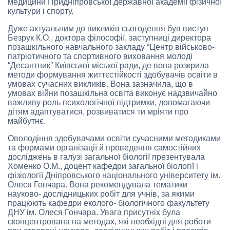
медицини Придніпровської державної академії фізичної
культури і спорту.
Дуже актуальним до викликів сьогодення був виступ
Безрук К.О., доктора філософії, заступниці директора
позашкільного навчального закладу “Центр військово-
патріотичного та спортивного виховання молоді
“Десантник” Київської міської ради, де вона розкрила
методи формування життєстійкості здобувачів освіти в
умовах сучасних викликів. Вона зазначила, що в
умовах війни позашкільна освіта виконує надзвичайно
важливу роль психологічної підтримки, допомагаючи
дітям адаптуватися, розвиватися ти мріяти про
майбутнє.
Оволодіння здобувачами освіти сучасними методиками
та формами організації й проведення самостійних
досліджень в галузі загальної біології презентувала
Хоменко О.М., доцент кафедри загальної біології і
фізіології Дніпровського національного університету ім.
Олеся Гончара. Вона рекомендувала тематики
науково- дослідницьких робіт для учнів, за якими
працюють кафедри еколого- біологічного факультету
ДНУ ім. Олеся Гончара. Увага присутніх була
сконцентрована на методах, які необхідні для роботи