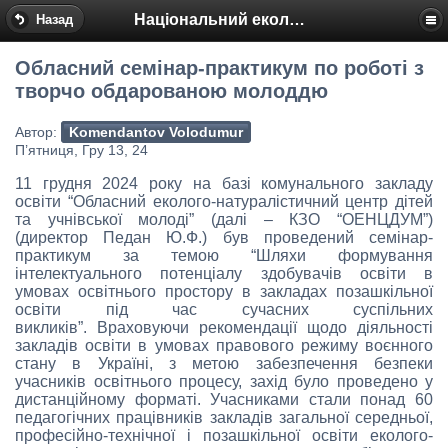
Національний еколого-натуралістичний центр
Назад
Обласний ceмінар-практикум по роботі з
творчо обдарованою молоддю
Автор:
Komendantov Volodumur
П’ятниця, Гру 13, 24
11 грудня 2024 року на базі комунального закладу
освіти “Обласний еколого-натуралістичний центр дітей
та учнівської молоді” (далі – КЗО “ОЕНЦДУМ”)
(директор Педан Ю.Ф.) був проведений семінар-
практикум за темою “Шляхи формування
інтелектуального потенціалу здобувачів освіти в
умовах освітнього простору в закладах позашкільної
освіти під час сучасних суспільних
викликів”. Враховуючи рекомендації щодо діяльності
закладів освіти в умовах правового режиму воєнного
стану в Україні, з метою забезпечення безпеки
учасників освітнього процесу, захід було проведено у
дистанційному форматі. Учасниками стали понад 60
педагогічних працівників закладів загальної середньої,
професійно-технічної і позашкільної освіти еколого-