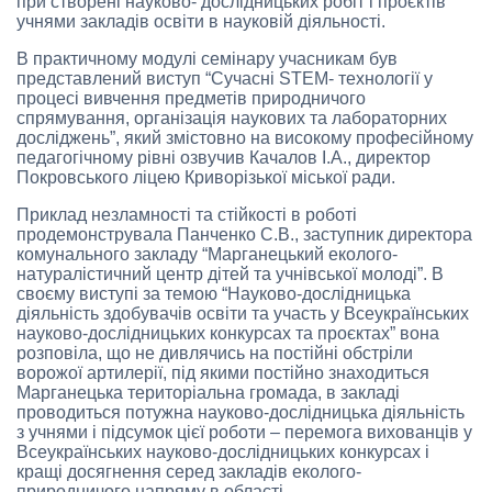
при створені науково- дослідницьких робіт і проєктів
учнями закладів освіти в науковій діяльності.
В практичному модулі семінару учасникам був
представлений виступ “Сучасні STEM- технології у
процесі вивчення предметів природничого
спрямування, організація наукових та лабораторних
досліджень”, який змістовно на високому професійному
педагогічному рівні озвучив Качалов І.А., директор
Покровського ліцею Криворізької міської ради.
Приклад незламності та стійкості в роботі
продемонструвала Панченко С.В., заступник директора
комунального закладу “Марганецький еколого-
натуралістичний центр дітей та учнівської молоді”. В
своєму виступі за темою “Науково-дослідницька
діяльність здобувачів освіти та участь у Всеукраїнських
науково-дослідницьких конкурсах та проєктах” вона
розповіла, що не дивлячись на постійні обстріли
ворожої артилерії, під якими постійно знаходиться
Марганецька територіальна громада, в закладі
проводиться потужна науково-дослідницька діяльність
з учнями і підсумок цієї роботи – перемога вихованців у
Всеукраїнських науково-дослідницьких конкурсах і
кращі досягнення серед закладів еколого-
природничого напряму в області.