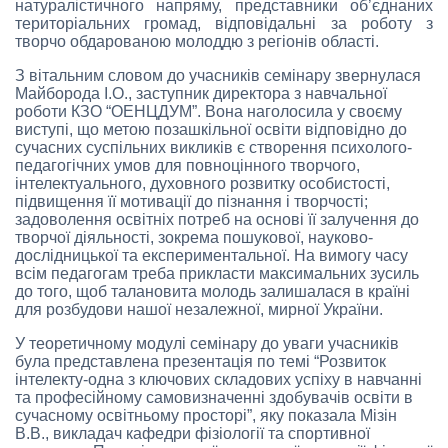
натуралістичного напряму, представники об’єднаних
територіальних громад, відповідальні за роботу з
творчо обдарованою молоддю з регіонів області.
З вітальним словом до учасників семінару звернулася
Майборода І.О., заступник директора з навчальної
роботи КЗО “ОЕНЦДУМ”. Вона наголосила у своєму
виступі, що метою позашкільної освіти відповідно до
сучасних суспільних викликів є створення психолого-
педагогічних умов для повноцінного творчого,
інтелектуального, духовного розвитку особистості,
підвищення її мотивації до пізнання і творчості;
задоволення освітніх потреб на основі її залучення до
творчої діяльності, зокрема пошукової, науково-
дослідницької та експериментальної. На вимогу часу
всім педагогам треба прикласти максимальних зусиль
до того, щоб талановита молодь залишалася в країні
для розбудови нашої незалежної, мирної України.
У теоретичному модулі семінару до уваги учасників
була представлена презентація по темі “Розвиток
інтелекту-одна з ключових складових успіху в навчанні
та професійному самовизначенні здобувачів освіти в
сучасному освітньому просторі”, яку показала Мізін
В.В., викладач кафедри фізіології та спортивної