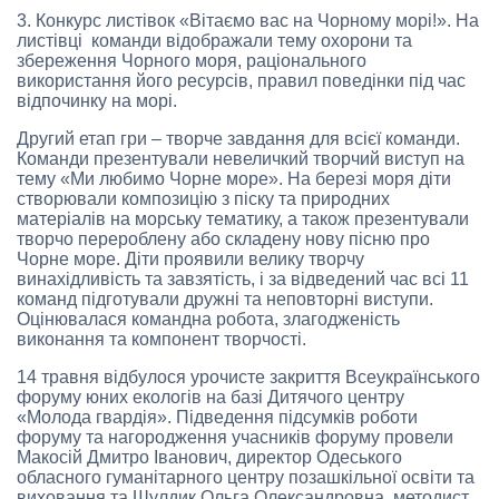
3. Конкурс листівок «Вітаємо вас на Чорному морі!». На
листівці команди відображали тему охорони та
збереження Чорного моря, раціонального
використання його ресурсів, правил поведінки під час
відпочинку на морі.
Другий етап гри – творче завдання для всієї команди.
Команди презентували невеличкий творчий виступ на
тему «Ми любимо Чорне море». На березі моря діти
створювали композицію з піску та природних
матеріалів на морську тематику, а також презентували
творчо перероблену або складену нову пісню про
Чорне море. Діти проявили велику творчу
винахідливість та завзятість, і за відведений час всі 11
команд підготували дружні та неповторні виступи.
Оцінювалася командна робота, злагодженість
виконання та компонент творчості.
14 травня відбулося урочисте закриття Всеукраїнського
форуму юних екологів на базі Дитячого центру
«Молода гвардія». Підведення підсумків роботи
форуму та нагородження учасників форуму провели
Макосій Дмитро Іванович, директор Одеського
обласного гуманітарного центру позашкільної освіти та
виховання та Шулдик Ольга Олександровна, методист