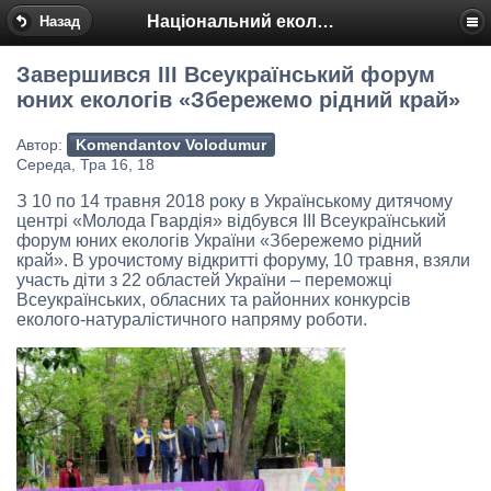
Національний еколого-натуралістичний центр
Назад
Завершився ІІІ Всеукраїнський форум
юних екологів «Збережемо рідний край»
Автор:
Komendantov Volodumur
Середа, Тра 16, 18
З 10 по 14 травня 2018 року в Українському дитячому
центрі «Молода Гвардія» відбувся ІІІ Всеукраїнський
форум юних екологів України «Збережемо рідний
край». В урочистому відкритті форуму, 10 травня, взяли
участь діти з 22 областей України – переможці
Всеукраїнських, обласних та районних конкурсів
еколого-натуралістичного напряму роботи.