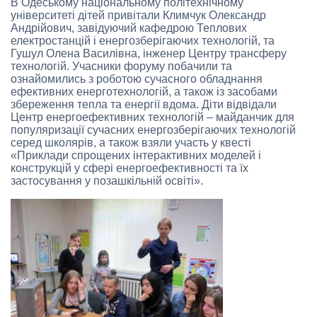
В Одеському національному політехнічному
університеті дітей привітали Климчук Олександр
Андрійович, завідуючий кафедрою Теплових
електростанцій і енергозберігаючих технологій, та
Гушул Олена Василівна, інженер Центру трансферу
технологій. Учасники форуму побачили та
ознайомились з роботою сучасного обладнання
ефективних енерготехнологій, а також із засобами
збереження тепла та енергії вдома. Діти відвідали
Центр енергоефективних технологій – майданчик для
популяризації сучасних енергозберігаючих технологій
серед школярів, а також взяли участь у квесті
«Приклади спрощених інтерактивних моделей і
конструкцій у сфері енергоефективності та їх
застосування у позашкільній освіті».