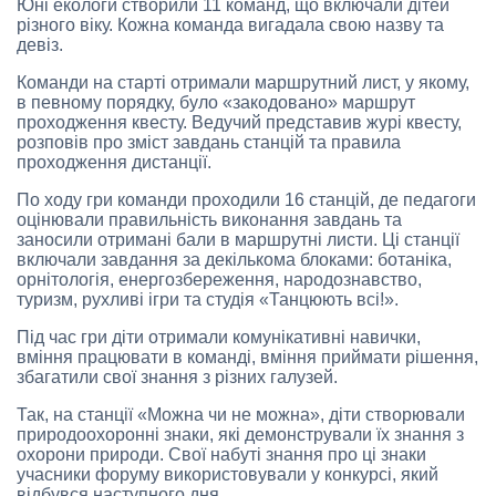
Юні екологи створили 11 команд, що включали дітей
різного віку. Кожна команда вигадала свою назву та
девіз.
Команди на старті отримали маршрутний лист, у якому,
в певному порядку, було «закодовано» маршрут
проходження квесту. Ведучий представив журі квесту,
розповів про зміст завдань станцій та правила
проходження дистанції.
По ходу гри команди проходили 16 станцій, де педагоги
оцінювали правильність виконання завдань та
заносили отримані бали в маршрутні листи. Ці станції
включали завдання за декількома блоками: ботаніка,
орнітологія, енергозбереження, народознавство,
туризм, рухливі ігри та студія «Танцюють всі!».
Під час гри діти отримали комунікативні навички,
вміння працювати в команді, вміння приймати рішення,
збагатили свої знання з різних галузей.
Так, на станції «Можна чи не можна», діти створювали
природоохоронні знаки, які демонстрували їх знання з
охорони природи. Свої набуті знання про ці знаки
учасники форуму використовували у конкурсі, який
відбувся наступного дня.