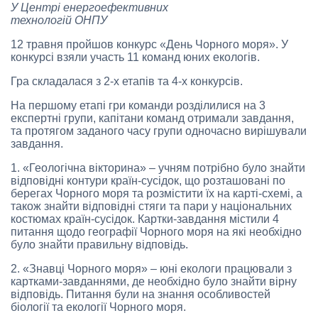
У Центрі енергоефективних
технологій ОНПУ
12 травня пройшов конкурс «День Чорного моря». У
конкурсі взяли участь 11 команд юних екологів.
Гра складалася з 2-х етапів та 4-х конкурсів.
На першому етапі гри команди розділилися на 3
експертні групи, капітани команд отримали завдання,
та протягом заданого часу групи одночасно вирішували
завдання.
1. «Геологічна вікторина» – учням потрібно було знайти
відповідні контури країн-сусідок, що розташовані по
берегах Чорного моря та розмістити їх на карті-схемі, а
також знайти відповідні стяги та пари у національних
костюмах країн-сусідок. Картки-завдання містили 4
питання щодо географії Чорного моря на які необхідно
було знайти правильну відповідь.
2. «Знавці Чорного моря» – юні екологи працювали з
картками-завданнями, де необхідно було знайти вірну
відповідь. Питання були на знання особливостей
біології та екології Чорного моря.