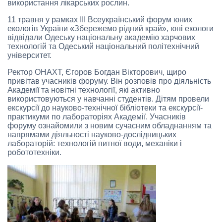
використання лікарських рослин.
11 травня у рамках ІІІ Всеукраїнський форум юних
екологів України «Збережемо рідний край», юні екологи
відвідали Одеську національну академію харчових
технологій та Одеський національний політехнічний
університет.
Ректор ОНАХТ, Єгоров Богдан Вікторович, щиро
привітав учасників форуму. Він розповів про діяльність
Академії та новітні технології, які активно
використовуються у навчанні студентів. Дітям провели
екскурсії до науково-технічної бібліотеки та екскурсії-
практикуми по лабораторіях Академії. Учасників
форуму ознайомили з новим сучасним обладнанням та
напрямами діяльності науково-дослідницьких
лабораторій: технологій питної води, механіки і
робототехніки.