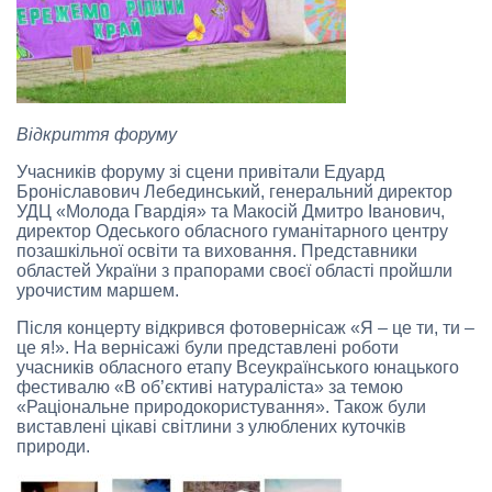
Відкриття форуму
Учасників форуму зі сцени привітали Едуард
Броніславович Лебединський, генеральний директор
УДЦ «Молода Гвардія» та Макосій Дмитро Іванович,
директор Одеського обласного гуманітарного центру
позашкільної освіти та виховання. Представники
областей України з прапорами своєї області пройшли
урочистим маршем.
Після концерту відкрився фотовернісаж «Я – це ти, ти –
це я!». На вернісажі були представлені роботи
учасників обласного етапу Всеукраїнського юнацького
фестивалю «В об’єктиві натураліста» за темою
«Раціональне природокористування». Також були
виставлені цікаві світлини з улюблених куточків
природи.