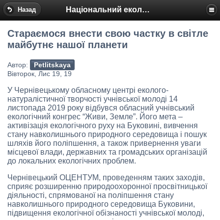
Національний еколого-натуралістичний центр
Назад
Стараємося внести свою частку в світле
майбутнє нашої планети
Автор:
Petlitskaya
Вівторок, Лис 19, 19
У Чернівецькому обласному центрі еколого-
натуралістичної творчості учнівської молоді 14
листопада 2019 року відбувся обласний учнівський
екологічний конгрес “Живи, Земле”. Його мета –
активізація екологічного руху на Буковині, вивчення
стану навколишнього природного середовища і пошук
шляхів його поліпшення, а також привернення уваги
місцевої влади, державних та громадських організацій
до локальних екологічних проблем.
Чернівецький ОЦЕНТУМ, проведенням таких заходів,
сприяє розширенню природоохоронної просвітницької
діяльності, спрямованої на поліпшення стану
навколишнього природного середовища Буковини,
підвищення екологічної обізнаності учнівської молоді,