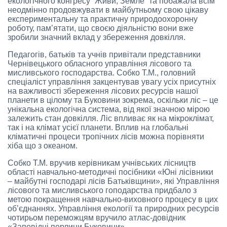
екологічного конгресу “Живи, Земле” та побажала всім
неодмінно продовжувати в майбутньому свою цікаву
експериментальну та практичну природоохоронну
роботу, пам’ятати, що своєю діяльністю вони вже
зробили значний вклад у збереження довкілля.
Педагогів, батьків та учнів привітали представники
Чернівецького обласного управління лісового та
мисливського господарства. Собко Т.М., головний
спеціаліст управління закцентував увагу усіх присутніх
на важливості збереження лісових ресурсів нашої
планети в цілому та Буковини зокрема, оскільки ліс – це
унікальна екологічна система, від якої значною мірою
залежить стан довкілля. Ліс впливає як на мікроклімат,
так і на клімат усієї планети. Вплив на глобальні
кліматичні процеси тропічних лісів можна порівняти
хіба що з океаном.
Собко Т.М. вручив керівникам учнівських лісництв
області навчально-методичні посібники «Юні лісівники
– майбутні господарі лісів Батьківщини», які Управління
лісового та мисливського гоподарства придбало з
метою покращення навчально-виховного процесу в цих
об’єднаннях. Управління екології та природних ресурсів
чотирьом переможцям вручило атлас-довідник
«Заповідні перлини Буковини».