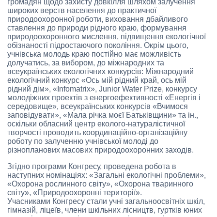
громадян щодо захисту довкілля шляхом залучення
широких верств населення до практичної
природоохоронної роботи, виховання дбайливого
ставлення до природи рідного краю, формування
природоохоронного мислення, підвищення екологічної
обізнаності підростаючого покоління. Окрім цього,
учнівська молодь краю постійно має можливість
долучатись, за вибором, до міжнародних та
всеукраїнських екологічних конкурсів: Міжнародний
екологічний конкурс «Ось мій рідний край, ось мій
рідний дім», «Infomatrix», Junior Water Prize, конкурсу
молодіжних проектів з енергоефективності «Енергія і
середовище», всеукраїнських конкурсів «Вчимося
заповідувати», «Мала річка моєї Батьківщини» та ін.,
оскільки обласний центр еколого-натуралістичної
творчості проводить координаційно-організаційну
роботу по залученню учнівської молоді до
різнопланових масових природоохоронних заходів.
Згідно програми Конгресу, проведена робота в
наступних номінаціях: «Загальні екологічні проблеми»,
«Охорона рослинного світу», «Охорона тваринного
світу», «Природоохоронні території».
Учасниками Конгресу стали учні загальноосвітніх шкіл,
гімназій, ліцеїв, члени шкільних лісництв, гуртків юних