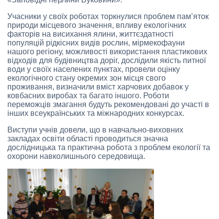
Учасники у своїх роботах торкнулися проблем пам’яток
природи місцевого значення, впливу екологічних
факторів на висихання ялини, життєздатності
популяцій рідкісних видів рослин, мірмекофауни
нашого регіону, можливості використання пластикових
відходів для будівництва доріг, дослідили якість питної
води у своїх населених пунктах, провели оцінку
екологічного стану окремих зон місця свого
проживання, визначили вміст харчових добавок у
ковбасних виробах та багато іншого. Роботи
переможців змагання будуть рекомендовані до участі в
інших всеукраїнських та міжнародних конкурсах.
Виступи учнів довели, що в навчально-виховних
закладах освіти області проводиться значна
дослідницька та практична робота з проблем екології та
охорони навколишнього середовища.