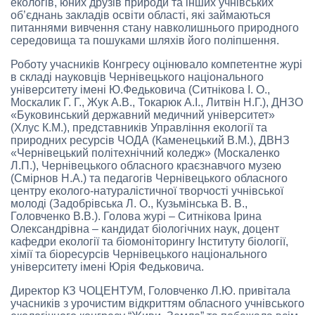
екологів, юних друзів природи та інших учнівських
об’єднань закладів освіти області, які займаються
питаннями вивчення стану навколишнього природного
середовища та пошуками шляхів його поліпшення.
Роботу учасників Конгресу оцінювало компетентне журі
в складі науковців Чернівецького національного
університету імені Ю.Федьковича (Ситнікова І. О.,
Москалик Г. Г., Жук А.В., Токарюк А.І., Литвін Н.Г.), ДНЗО
«Буковинський державний медичний університет»
(Хлус К.М.), представників Управління екології та
природних ресурсів ЧОДА (Каменецький В.М.), ДВНЗ
«Чернівецький політехнічний коледж» (Москаленко
Л.П.), Чернівецького обласного краєзнавчого музею
(Смірнов Н.А.) та педагогів Чернівецького обласного
центру еколого-натуралістичної творчості учнівської
молоді (Задобрівська Л. О., Кузьмінська В. В.,
Головченко В.В.). Голова журі – Ситнікова Ірина
Олександрівна – кандидат біологічних наук, доцент
кафедри екології та біомоніторингу Інституту біології,
хімії та біоресурсів Чернівецького національного
університету імені Юрія Федьковича.
Директор КЗ ЧОЦЕНТУМ, Головченко Л.Ю. привітала
учасників з урочистим відкриттям обласного учнівського