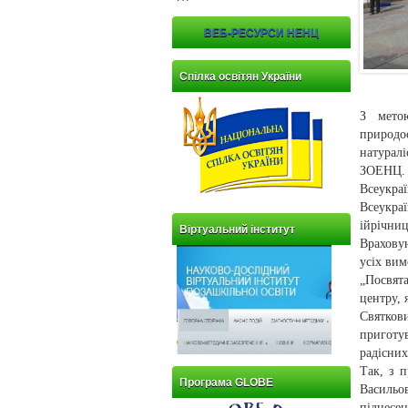
ВЕБ-РЕСУРСИ НЕНЦ
Спілка освітян України
З метою
природоо
натурал
ЗОЕНЦ. 
Всеукра
Всеукра
ійрічниц
Віртуальний інститут
Врахову
усіх вим
„Посвят
центру, 
Святко
приготу
радісних
Так, з 
Програма GLOBE
Васильо
піднесе