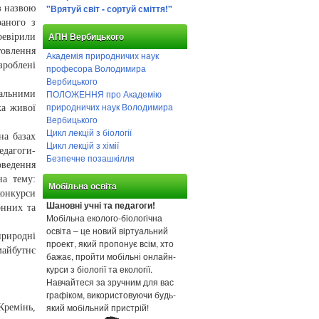
"Врятуй світ - сортуй сміття!"
з назвою
раного з
ревірили
АПН Вербицького
товлення
Академія природничих наук
зроблені
професора Володимира
Вербицького
ПОЛОЖЕННЯ про Академію
альними
природничих наук Володимира
ка живої
Вербицького
Цикл лекцій з біології
на базах
Цикл лекцій з хімії
едагоги-
Безпечне позашкілля
оведення
на тему:
Мобільна освіта
конкурси
Шановні учні та педагоги!
онних та
Мобільна еколого-біологічна
освіта – це новий віртуальний
природні
проект, який пропонує всім, хто
майбутнє
бажає, пройти мобільні онлайн-
курси з біології та екології.
Навчайтеся за зручним для вас
графіком, використовуючи будь-
який мобільний пристрій!
Кремінь,