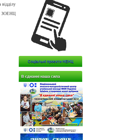
а відділу
ти ЗОЕНЦ
Соціальні проєкти НЕНЦ
В єднанні наша сила