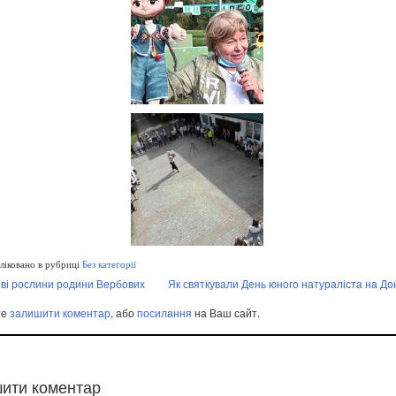
іковано в рубриці
Без категорії
ові рослини родини Вербових
Як святкували День юного натураліста на До
те
залишити коментар
, або
посилання
на Ваш сайт.
ити коментар