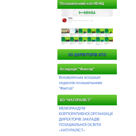
Позашкільний хаб НЕНЦ
КО ДИРЕКТОРІВ ЗПО
Асоціація “Фактор”
Всеукраїнська асоціація
педагогів-позашкільників
"Фактор"
КО “НАТУРАЛІСТ”
МЕМОРАНДУМ
КОРПОРАТИВНОЇ ОРГАНІЗАЦІЇ
ДИРЕКТОРІВ ЗАКЛАДІВ
ПОЗАШКІЛЬНОЇ ОСВІТИ
«НАТУРАЛІСТ»