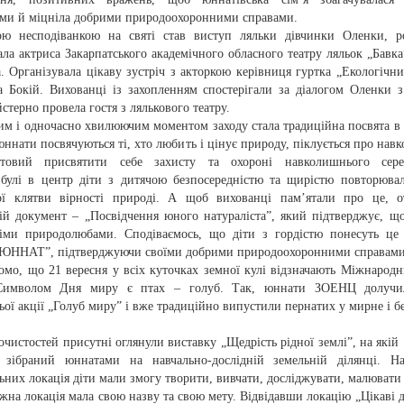
ами й міцніла добрими природоохоронними справами.
ю несподіванкою на святі став виступ ляльки дівчинки Оленки, ро
ла актриса Закарпатського академічного обласного театру ляльок „Бавка
. Організувала цікаву зустріч з акторкою керівниця гуртка „Екологічни
 Бокій. Вихованці із захопленням спостерігали за діалогом Оленки з
стерно провела гостя з лялькового театру.
им і одночасно хвилюючим моментом заходу стала традиційна посвята в
ннати посвячуються ті, хто любить і цінує природу, піклується про нав
отовий присвятити себе захисту та охороні навколишнього сере
булі в центр діти з дитячою безпосередністю та щирістю повторюва
ої клятви вірності природі. А щоб вихованці пам’ятали про це, о
ій документ – „Посвідчення юного натураліста”, який підтверджує, щ
іми природолюбами. Сподіваємось, що діти з гордістю понесуть це
„ЮННАТ”, підтверджуючи своїми добрими природоохоронними справами
домо, що 21 вересня у всіх куточках земної кулі відзначають Міжнарод
Символом Дня миру є птах – голуб. Так, юннати ЗОЕНЦ долучи
ьої акції „Голуб миру” і вже традиційно випустили пернатих у мирне і б
очистостей присутні оглянули виставку „Щедрість рідної землі”, на якій
 зібраний юннатами на навчально-дослідній земельній ділянці. Н
ьних локація діти мали змогу творити, вивчати, досліджувати, малювати 
жна локація мала свою назву та свою мету. Відвідавши локацію „Цікаві д