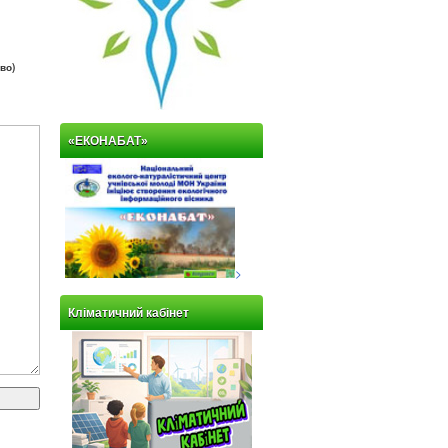
во)
«ЕКОНАБАТ»
>
Кліматичний кабінет