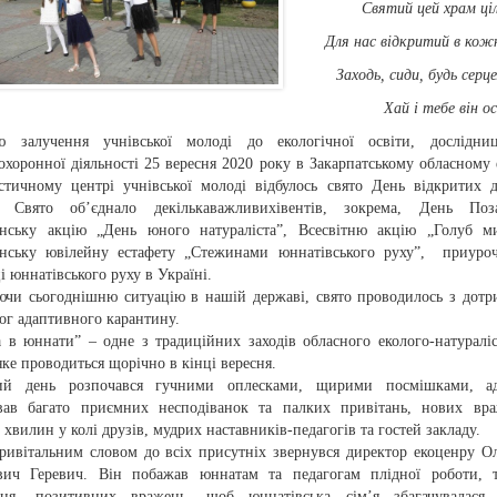
Святий цей храм ці
Для нас відкритий в кож
Заходь, сиди, будь серц
Хай і тебе він 
 залучення учнівської молоді до екологічної освіти, дослідниц
хоронної діяльності 25 вересня 2020 року в Закарпатському обласному 
істичному центрі учнівської молоді відбулось свято День відкритих 
Свято об’єднало декількаважливихівентів, зокрема, День Поза
їнську акцію „День юного натураліста”, Всесвітню акцію „Голуб м
їнську ювілейну естафету „Стежинами юннатівського руху”, приуро
і юннатівського руху в Україні.
ючи сьогоднішню ситуацію в нашій державі, свято проводилось з дот
ог адаптивного карантину.
а в юннати” – одне з традиційних заходів обласного еколого-натуралі
яке проводиться щорічно в кінці вересня.
вий день розпочався гучними оплесками, щирими посмішками, а
вав багато приємних несподіванок та палких привітань, нових вра
 хвилин у колі друзів, мудрих наставників-педагогів та гостей закладу.
привітальним словом до всіх присутніх звернувся директор екоценру О
вич Геревич. Він побажав юннатам та педагогам плідної роботи, т
ння, позитивних вражень, щоб юннатівська сім’я збагачувалася