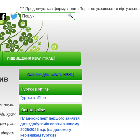
*** Продовжується формування «Першого українського віртуального гербарію юно
ПІДВИЩЕННЯ КВАЛІФІКАЦІЇ
Освітня діяльність НЕНЦ
нив
Гуртки в offline
Гуртки в offline
м науки,
Освіта online
оди храм
План-конспект першого заняття
для здобувачів освіти в новому
рли руки
2025/2026 н.р. (на допомогу
 вітрам.
керівникам гуртків)