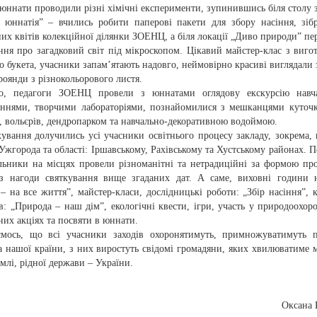
юннати проводили різні хімічні експерименти, зупинившись біля столу 
а юннатія” – вчились робити паперові пакети для збору насіння, зіб
их квітів колекційної ділянки ЗОЕНЦ, а біля локації „Диво природи” пе
ння про загадковий світ під мікроскопом. Цікавий майстер-клас з виго
о букета, учасники запам’ятають надовго, неймовірно красиві виглядали 
роянди з різнокольорового листя.
о, педагоги ЗОЕНЦ провели з юннатами оглядову екскурсію навч
ннями, творчими лабораторіями, познайомилися з мешканцями куточ
, вольєрів, дендропарком та навчально-декоративною водоймою.
ування долучились усі учасники освітнього процесу закладу, зокрема, 
Ужгорода та області: Іршавському, Рахівському та Хустському районах. П
льники на місцях провели різноманітні та нетрадиційні за формою пр
 з нагоди святкування вище згаданих дат. А саме, виховні години 
 на все життя”, майстер-класи, дослідницькі роботи: „Збір насіння”, 
: „Природа – наш дім”, екологічні квести, ігри, участь у природоохор
них акціях та посвяти в юннати.
ємось, що всі учасники заходів охоронятимуть, примножуватимуть 
а нашої країни, з них виростуть свідомі громадяни, яких хвилюватиме 
емлі, рідної держави – України.
Оксана 