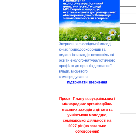
Звернення екосвідомої молоді,
юних природоохоронців та
педагогів закладів позашкільної
освіти еколого-натуралістичного
профілю до органів державної
влади, місцевого
самоврядування
підтримати звернення
Проєкт Плану всеукраїнських і
міжнародних організаційно-
масових заходів з дітьми та
учнівською молоддю,
семінарської діяльності на
2027 рік (на загальне
обговорення)