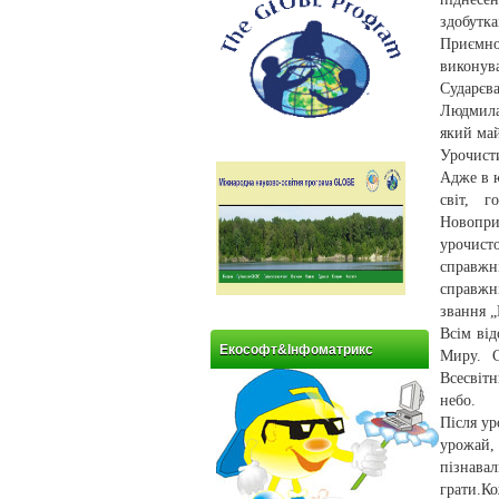
здобутк
Приємно
виконува
Сударєва
Людмила
який май
Урочист
Адже в ю
світ, г
Новопри
урочист
справжн
справжн
звання 
Всім ві
Екософт&Інфоматрикс
Миру. 
Всесвітн
небо.
Після ур
урожай,
пізнавал
грати.Ко