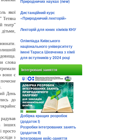
Природничих науках (new)
Дистанційний курс
ль якої
«Природничий лекторій»
” Тетяна
й театр”
Лекторій для юних хіміків КНУ
 дітьми,
Олімпіада Київського
 юннати.
національного університету
колишній
імені Тараса Шевченка з хімії
довища.
для вступників у 2024 році
ли слова
тримали
Інтегровані заняття
о вони є
 почесне
.
ний День
лись до
езкрайнє
Добірка кращих розробок
 радував
(додаток І)
а інших
Розробки інтегрованих занять
і просто
(додаток ІІ)
осліди з
Інтегроване кейс-заняття