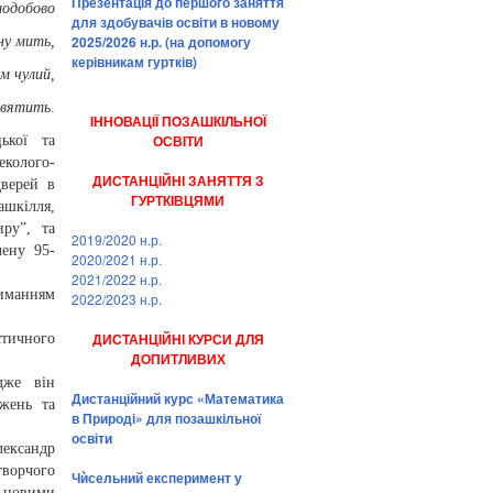
Презентація до першого заняття
лодобово
для здобувачів освіти в новому
2025/2026 н.р. (на допомогу
ну мить,
керівникам гуртків)
ем чулий,
освятить
.
ІННОВАЦІЇ ПОЗАШКІЛЬНОЇ
ОСВІТИ
ької та
еколого-
ДИСТАНЦІЙНІ ЗАНЯТТЯ З
дверей в
ГУРТКІВЦЯМИ
шкілля,
иру”, та
2019/2020 н.р.
чену 95-
2020/2021 н.р.
2021/2022 н.р.
риманням
2022/2023 н.р.
ДИСТАНЦІЙНІ КУРСИ ДЛЯ
стичного
ДОПИТЛИВИХ
дже він
Дистанційний курс «Математика
жень та
в Природі» для позашкільної
освіти
лександр
ворчого
Чѝсельний експеримент у
 новими