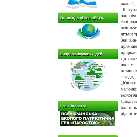
водою”, 
„Квітуч
однорічн
Олімпіада «DreamECO»
свої зна
осінньог
дітьми т
Звичайн
приміще
природи
Е-сфера наукових ідей
До святк
шкіл м. 
позашкі
заходи,
„Юннат –
малюнків
екологіч
Сподіва
Гра “Паросток”
багатств
рідної з