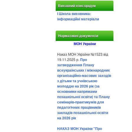
Виховний консорціум
І Школа виховника:
інформаційні матеріали
Нормативні документи
МОН України
Наказ МОН України №1523 від
19.11.2025 р.
Про
затвердження Плану
всеукраїнських і міжнародних
організаційно-масових заходів
з дітьми та учнівською
молоддю на 2026 рік (за
основними напрямами
позашкільної освіти) та Плану
семінарів-практикумів для
педагогічних працівників
закладів позашкільної освіти
на 2026 рік
НАКАЗ МОН України "Про