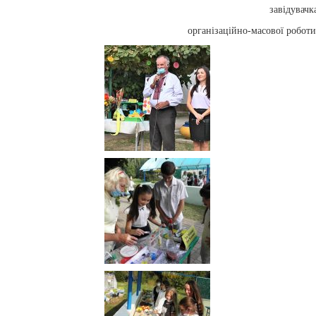
завідувачк
організаційно-масової робо