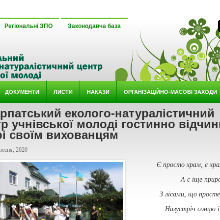
Регіональні ЗПО
Законодавча база
ДОКУМЕНТИ
ЛИСТИ
НАКАЗИ
ОРГАНІЗАЦІЙНО-МАСОВІ ЗАХОДИ
рпатський еколого-натуралістичний
р учнівської молоді гостинно відчи
рі своїм вихованцям
ресня, 2020
Є просто храм, є хра
А є іще прир
З лісами, що просте
Назустріч сонцю і