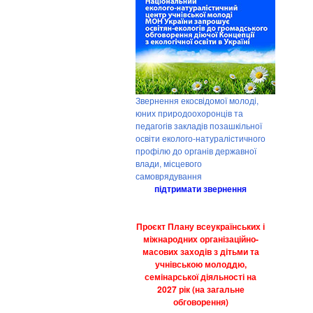
Звернення екосвідомої молоді,
юних природоохоронців та
педагогів закладів позашкільної
освіти еколого-натуралістичного
профілю до органів державної
влади, місцевого
самоврядування
підтримати звернення
Проєкт Плану всеукраїнських і
міжнародних організаційно-
масових заходів з дітьми та
учнівською молоддю,
семінарської діяльності на
2027 рік (на загальне
обговорення)