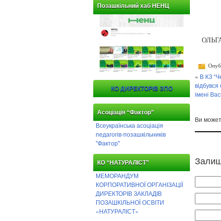
Позашкільний хаб НЕНЦ
ОЛЬГА
Опубл
«
В КЗ “Ч
відбувся 
КО ДИРЕКТОРІВ ЗПО
імені Ва
Асоціація “Фактор”
Ви може
Всеукраїнська асоціація
педагогів-позашкільників
"Фактор"
Залиш
КО “НАТУРАЛІСТ”
МЕМОРАНДУМ
КОРПОРАТИВНОЇ ОРГАНІЗАЦІЇ
ДИРЕКТОРІВ ЗАКЛАДІВ
ПОЗАШКІЛЬНОЇ ОСВІТИ
«НАТУРАЛІСТ»