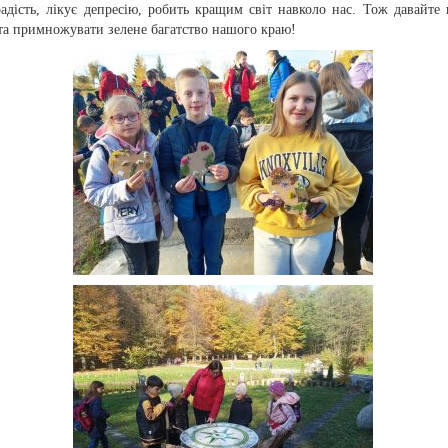
адість, лікує депресію, робить кращим світ навколо нас. Тож давайте 
та примножувати зелене багатство нашого краю!