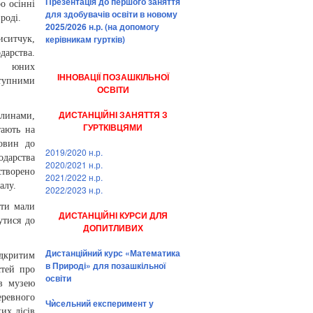
Презентація до першого заняття
о осінні
для здобувачів освіти в новому
роді.
2025/2026 н.р. (на допомогу
керівникам гуртків)
ситчук,
дарства.
юних
ІННОВАЦІЇ ПОЗАШКІЛЬНОЇ
тупними
ОСВІТИ
ДИСТАНЦІЙНІ ЗАНЯТТЯ З
линами,
ГУРТКІВЦЯМИ
тають на
овин до
2019/2020 н.р.
одарства
2020/2021 н.р.
створено
2021/2022 н.р.
алу.
2022/2023 н.р.
іти мали
ДИСТАНЦІЙНІ КУРСИ ДЛЯ
утися до
ДОПИТЛИВИХ
Дистанційний курс «Математика
ідкритим
в Природі» для позашкільної
стей про
освіти
ів музею
ревного
Чѝсельний експеримент у
их лісів