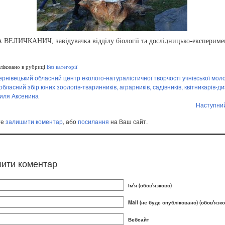
 ВЕЛИЧКАНИЧ, завідувачка відділу біології та дослідницько-експериме
іковано в рубриці
Без категорії
ернівецький обласний центр еколого-натуралістичної творчості учнівської моло
обласний збір юних зоологів-тваринників, аграрників, садівників, квітникарів-д
силя Аксенина
Наступни
те
залишити коментар
, або
посилання
на Ваш сайт.
ити коментар
Ім'я (обов'язково)
Mail (не буде опубліковано) (обов'язко
Вебсайт