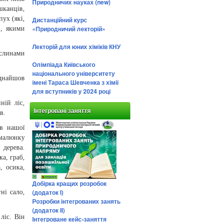
Природничих науках (new)
шканців,
ух (які,
Дистанційний курс
«Природничий лекторій»
), якими
Лекторій для юних хіміків КНУ
ослинами
Олімпіада Київського
національного університету
іднайшов
імені Тараса Шевченка з хімії
для вступників у 2024 році
ній ліс,
Інтегровані заняття
в.
ів нашої
 малюнку
 дерева.
а, граб,
, осика,
Добірка кращих розробок
(додаток І)
ні сало,
Розробки інтегрованих занять
(додаток ІІ)
ліс. Він
Інтегроване кейс-заняття