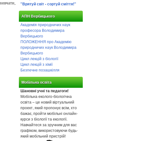
вивчати,
"Врятуй світ - сортуй сміття!"
АПН Вербицького
Академія природничих наук
професора Володимира
Вербицького
ПОЛОЖЕННЯ про Академію
природничих наук Володимира
Вербицького
Цикл лекцій з біології
Цикл лекцій з хімії
Безпечне позашкілля
Мобільна освіта
Шановні учні та педагоги!
Мобільна еколого-біологічна
освіта – це новий віртуальний
проект, який пропонує всім, хто
бажає, пройти мобільні онлайн-
курси з біології та екології.
Навчайтеся за зручним для вас
графіком, використовуючи будь-
який мобільний пристрій!