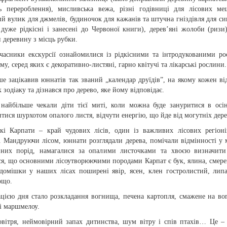
ь перероблення), мисливська вежа, різні годівниці для лісових ме
й вулик для джмелів, будиночок для кажанів та штучна гніздівля для сип
 дуже рідкісні і занесені до Червоної книги), дерев’яні жолоби (ризи
 деревину з місць рубки.
часники екскурсії ознайомилися із рідкісними та інтродукованими р
му, серед яких є декоративно-листяні, гарно квітучі та лікарські рослини.
ше зацікавив юннатів так званий „календар друїдів”, на якому кожен в
к зодіаку та дізнався про дерево, яке йому відповідає.
 найбільше чекали діти тієї миті, коли можна буде зануритися в осін
тися шурхотом опалого листя, відчути енергію, що йде від могутніх дере
ькі Карпати – край чудових лісів, один із важливих лісових регіон
. Мандруючи лісом, юннати розглядали дерева, помічали відмінності у
зних порід, намагалися за опалими листочками та хвоєю визначити
я, що основними лісоутворюючими породами Карпат є бук, ялина, смерек
 домішки у наших лісах поширені явір, ясен, клен гостролистий, липа
ощо.
ацією дня стало розкладання вогнища, печена картопля, смажене на вог
і маршмелоу.
овітря, неймовірний запах дитинства, шум вітру і спів птахів… Це – 