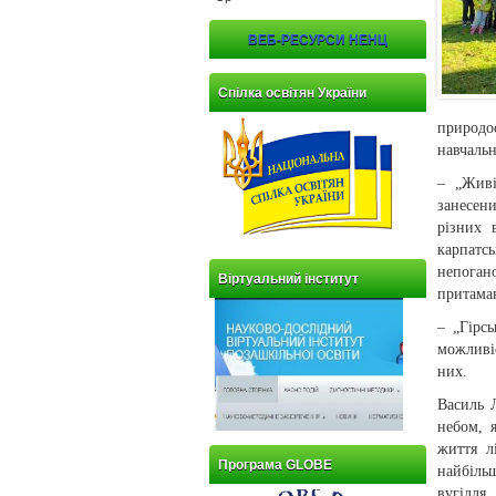
ВЕБ-РЕСУРСИ НЕНЦ
Спілка освітян України
природо
навчаль
– „Живі
занесен
різних 
карпатс
непоган
Віртуальний інститут
притама
– „Гірс
можливіс
них.
Василь 
небом, 
життя л
Програма GLOBE
найбіль
вугілля,