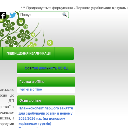
*** Продовжується формування «Першого українського віртуального гербарію ю
ПІДВИЩЕННЯ КВАЛІФІКАЦІЇ
Освітня діяльність НЕНЦ
Гуртки в offline
Гуртки в offline
ського
рсію до
Освіта online
тва ДП
рствоˮ з
План-конспект першого заняття
чально-
для здобувачів освіти в новому
2025/2026 н.р. (на допомогу
ицтва, а
керівникам гуртків)
ородами