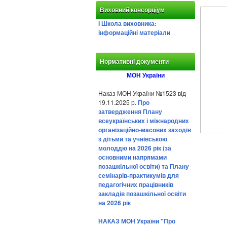
Виховний консорціум
І Школа виховника:
інформаційні матеріали
Нормативні документи
МОН України
Наказ МОН України №1523 від
19.11.2025 р.
Про
затвердження Плану
всеукраїнських і міжнародних
організаційно-масових заходів
з дітьми та учнівською
молоддю на 2026 рік (за
основними напрямами
позашкільної освіти) та Плану
семінарів-практикумів для
педагогічних працівників
закладів позашкільної освіти
на 2026 рік
НАКАЗ МОН України "Про