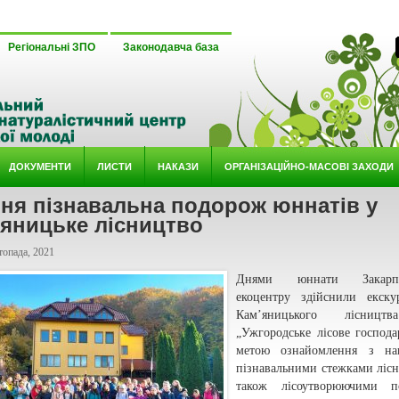
Регіональні ЗПО
Законодавча база
ДОКУМЕНТИ
ЛИСТИ
НАКАЗИ
ОРГАНІЗАЦІЙНО-МАСОВІ ЗАХОДИ
ня пізнавальна подорож юннатів у
’яницьке лісництво
топада, 2021
Днями юннати Закарпат
екоцентру здійснили екску
Кам’яницького лісниц
„Ужгородське лісове господа
метою ознайомлення з нав
пізнавальними стежками лісн
також лісоутворюючими п