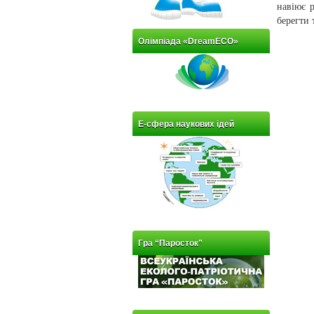
навіює р
берегти 
Олімпіада «DreamECO»
Е-сфера наукових ідей
Гра “Паросток”