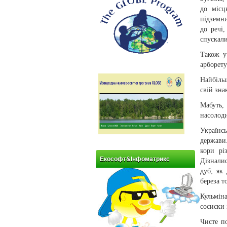
до місц
підземни
до речі,
спускали
Також у
арборету
Найбіль
свій зна
Мабуть,
насолоди
Українс
держави
кори рі
Екософт&Інфоматрикс
Дізналис
дуб; як
береза т
Кульмін
сосиски 
Чисте п