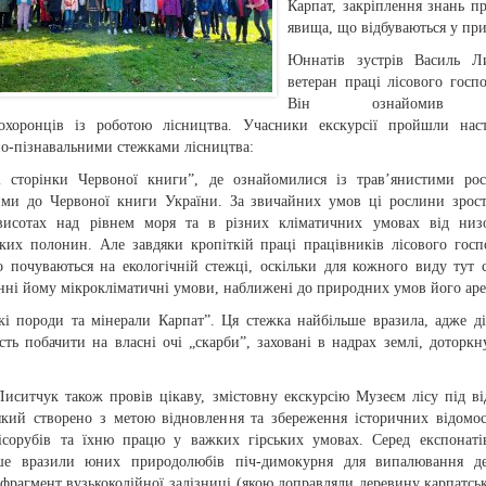
Карпат, закріплення знань пр
явища, що відбуваються у при
Юннатів зустрів Василь Ли
ветеран праці лісового госпо
Він ознайомив 
охоронців із роботою лісництва. Учасники екскурсії пройшли нас
но-пізнавальними стежками лісництва:
 сторінки Червоної книги”, де ознайомилися із трав’янистими рос
ими до Червоної книги України. За звичайних умов ці рослини зрос
висотах над рівнем моря та в різних кліматичних умовах від низ
ьких полонин. Але завдяки кропіткій праці працівників лісового госп
о почуваються на екологічній стежці, оскільки для кожного виду тут 
нні йому мікрокліматичні умови, наближені до природних умов його аре
ькі породи та мінерали Карпат”. Ця стежка найбільше вразила, адже д
ть побачити на власні очі „скарбиˮ, заховані в надрах землі, доторкн
Лиситчук також провів цікаву, змістовну екскурсію Музеєм лісу під в
який створено з метою відновлення та збереження історичних відомо
ісорубів та їхню працю у важких гірських умовах. Серед експонат
ше вразили юних природолюбів піч-димокурня для випалювання де
 фрагмент вузькоколійної залізниці (якою доправляли деревину карпатськ