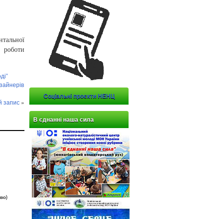
нтальної
роботи
ді”
изайнерів
Соціальні проєкти НЕНЦ
й запис
»
В єднанні наша сила
во)