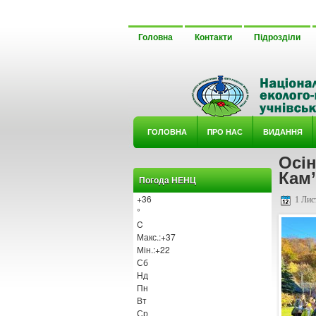
Головна
Контакти
Підрозділи
ГОЛОВНА
ΠРО НАС
ВИДАННЯ
Осін
У ГУРТ
Кам
Погода НЕНЦ
+
36
1 Лис
°
C
Макс.:
+
37
Мін.:
+
22
Сб
Нд
Пн
Вт
Ср