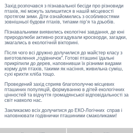
Захід розпочався з пізнавальної бесіди про різновиди
птахів, які можуть залишитися в нашій місцевості
протягом зими. Діти ознайомились з особливостями
зовнішньої будови птахів, типами пір’я та дзьобів.
Пізнавальними виявились екологічні завдання, де юні
природолюби активно розгадували кросворди, загадки,
змагались в екологічній вікторині.
Після чого всі дружно долучилися до майстер класу з
виготовлення „годівничок”. Готові пташині їдальні
прикріпили до дерев, наповнивши їх різними видами
корму для птахів, такими як насіння, живильна суміш,
сухі крихти хліба тощо.
Проведений захід сприяв благополуччю місцевих
пташиних популяцій, формуванню в дітей екологічних
цінностей та відчуття громадянської відповідальності за
світ навколо нас.
Закликаємо всіх долучитися до ЕКО-Логічних справ і
наповнювати годівнички пташиними смаколиками!