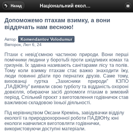
Національний еколого-натуралістичний центр
Назад
Допоможемо птахам взимку, а вони
віддячать нам весною!
Автор:
Komendantov Volodumur
Вівторок, Лют 6, 24
Птахи є невід’ємною частиною природи. Вони перші
помічники людини у боротьбі проти шкідливих комах та
гризунів. Їх здавна називають санітарами лісу та полів.
Тому коли взимку птахам стає важко знаходити їжу,
люди повинні дбати про пернатих друзів. Саме тому,
вихованці гуртка „Захисники природи” КЗПО
„ПАДІЮНу” виявили свою турботу та відданість охороні
довкілля, обираючи засіб допомоги птахам в зимовий
період. Спільний проєкт з виготовлення годівничок став
важливою складовою їхньої діяльності.
Під керівництвом Оксани Кремінь, завідувачки відділу
екології та природоохоронної роботи ПАДІЮНу, юні
екологи навчилися виготовляти годівнички,
використовуючи доступні матеріали.