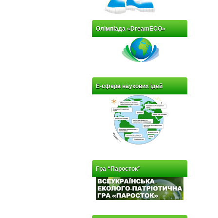
Олімпіада «DreamECO»
Е-сфера наукових ідей
Гра “Паросток”