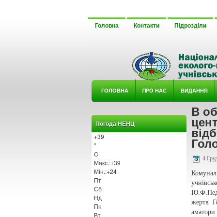
Головна
Контакти
Підрозділи
ГОЛОВНА
ΠРО НАС
ВИДАННЯ
В о
У ГУРТ
цент
Погода НЕНЦ
відб
+
39
Голо
°
C
4 Груд
Макс.:
+
39
Мін.:
+
24
Комунал
Пт
учнівсь
Сб
Ю.Ф.Педа
Нд
жертв Г
Пн
аматори
Вт