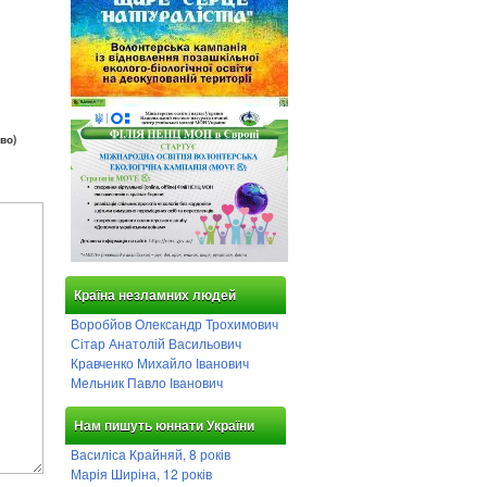
во)
Країна незламних людей
Воробйов Олександр Трохимович
Сітар Анатолій Васильович
Кравченко Михайло Іванович
Мельник Павло Іванович
Нам пишуть юннати України
Василіса Крайняй, 8 років
Марія Ширіна, 12 років