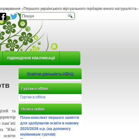
я «Першого українського віртуального гербарію юного натураліста» *** Розпочат
ПІДВИЩЕННЯ КВАЛІФІКАЦІЇ
Освітня діяльність НЕНЦ
ртв
Гуртки в offline
Гуртки в offline
Освіта online
ітей та
План-конспект першого заняття
директор
для здобувачів освіти в новому
 пам’яті
2025/2026 н.р. (на допомогу
 та “Юні
керівникам гуртків)
 освіти