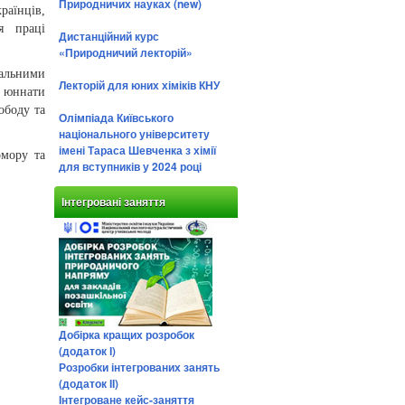
Природничих науках (new)
раїнців,
я праці
Дистанційний курс
«Природничий лекторій»
альними
Лекторій для юних хіміків КНУ
, юннати
ободу та
Олімпіада Київського
національного університету
імені Тараса Шевченка з хімії
омору та
для вступників у 2024 році
Інтегровані заняття
Добірка кращих розробок
(додаток І)
Розробки інтегрованих занять
(додаток ІІ)
Інтегроване кейс-заняття