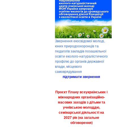
Звернення екосвідомої молоді,
юних природоохоронців та
педагогів закладів позашкільної
освіти еколого-натуралістичного
профілю до органів державної
влади, місцевого
самоврядування
підтримати звернення
Проєкт Плану всеукраїнських і
міжнародних організаційно-
масових заходів з дітьми та
учнівською молоддю,
семінарської діяльності на
2027 рік (на загальне
обговорення)