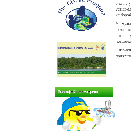
Значна у
усвідом
хлібороб
У мульт
світлин
читали 
незалежн
Наприкі
прикріпи
Екософт&Інфоматрикс