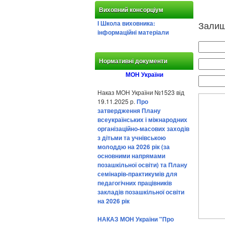
Виховний консорціум
І Школа виховника:
Залиш
інформаційні матеріали
Нормативні документи
МОН України
Наказ МОН України №1523 від
19.11.2025 р.
Про
затвердження Плану
всеукраїнських і міжнародних
організаційно-масових заходів
з дітьми та учнівською
молоддю на 2026 рік (за
основними напрямами
позашкільної освіти) та Плану
семінарів-практикумів для
педагогічних працівників
закладів позашкільної освіти
на 2026 рік
НАКАЗ МОН України "Про