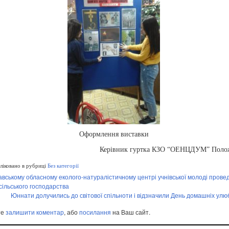
Оформлення виставки
Керівник гуртка КЗО “ОЕНЦДУМ” Полож
іковано в рубриці
Без категорії
вському обласному еколого-натуралістичному центрі учнівської молоді прове
сільського господарства
Юннати долучились до світової спільноти і відзначили День домашніх улю
те
залишити коментар
, або
посилання
на Ваш сайт.