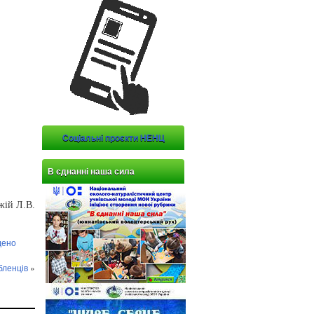
Соціальні проєкти НЕНЦ
В єднанні наша сила
ій Л.В.
дено
бленців
»