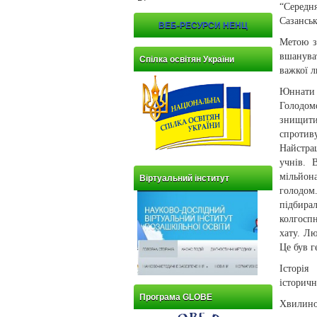
“Середн
Сазанськ
ВЕБ-РЕСУРСИ НЕНЦ
Метою з
вшанува
Спілка освітян України
важкої л
Юннати 
Голодом
знищити
спротиву
Найстраш
учнів. 
мільйон
Віртуальний інститут
голодом
підбира
колгоспн
хату. Лю
Це був 
Історія
історичн
Програма GLOBE
Хвилино