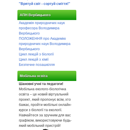
"Врятуй світ - сортуй сміття!"
АПН Вербицького
Академія природничих наук
професора Володимира
Вербицького
ПОЛОЖЕННЯ про Академію
природничих наук Володимира
Вербицького
Цикл лекцій з біології
Цикл лекцій з хімії
Безпечне позашкілля
Мобільна освіта
Шановні учні та педагоги!
Мобільна еколого-біологічна
освіта – це новий віртуальний
проект, який пропонує всім, хто
бажає, пройти мобільні онлайн-
курси з біології та екології.
Навчайтеся за зручним для вас
графіком, використовуючи будь-
який мобільний пристрій!