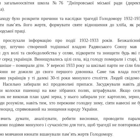
я загальноосвітня школа №76 ”Дніпровської міської ради (директ
а).
аходу було розкрити причини та наслідки трагедії Голодомору 1932-193
ти пам’ять його жертв, формувати святе відношення до хліба, як ре
юдської праці.
прослухали інформацію про події 1932-1933 років. Безжалісни
ору, штучно створений тодішньої владою Радянського Союзу мав 
 дух волі та свободолюбства у селян, підкорити та знищити будь які 
 серед українців. Винищувались цілі села, від голоду помирали і старі, і
ніше – помирали діти. У вересні 1933 року за шкільні парти не сіли бли
Вони не дожили до свого першого дзвоника. Саме так влада пост
ами українців у ті далекі 30-ті роки минулого століття. Людей свідом
. Насильно забирали всі продовольчі припаси. Засуджували навіть ді
ли колоски пшениці на вже зібраних полях, штрафували. Якщо сел
ик не виконав план здачі зерна, у нього забирали усе: картоплю, зерно,
ди розуміли, навіть тим, хто переживе голодну зиму, сіяти навесні не б
геноцид, спрямований на знищення народу України.
 вчить думати, аналізувати, робити висновки, проводити парал
ими подіями минулого і сучасністю для того, щоб трагедії не повторювал
ю мовчання юннати вшанували пам’ять жертв Голодомору.