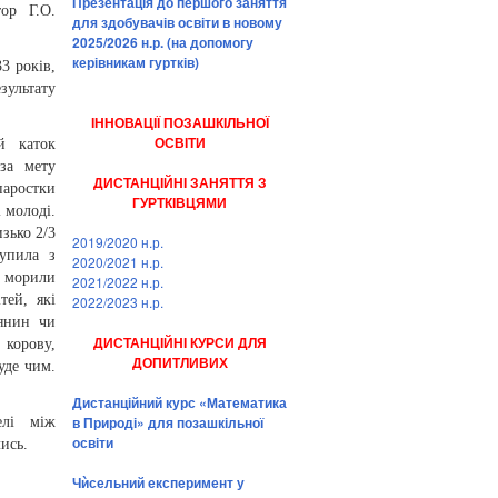
Презентація до першого заняття
ор Г.О.
для здобувачів освіти в новому
2025/2026 н.р. (на допомогу
керівникам гуртків)
3 років,
зультату
ІННОВАЦІЇ ПОЗАШКІЛЬНОЇ
ОСВІТИ
й каток
за мету
ДИСТАНЦІЙНІ ЗАНЯТТЯ З
паростки
ГУРТКІВЦЯМИ
 молоді.
зько 2/3
2019/2020 н.р.
упила з
2020/2021 н.р.
о морили
2021/2022 н.р.
тей, які
2022/2023 н.р.
янин чи
ДИСТАНЦІЙНІ КУРСИ ДЛЯ
 корову,
ДОПИТЛИВИХ
уде чим.
Дистанційний курс «Математика
в Природі» для позашкільної
елі між
освіти
ись.
Чѝсельний експеримент у