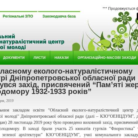
*** Продовжується формуванн
Регіональні ЗПО
Законодавча база
ДОКУМЕНТИ
ЛИСТИ
НАКАЗИ
ОРГАНІЗАЦІЙНО-МАСОВІ ЗАХОДИ
бласному еколого-натуралістичному
рі Дніпропетровської обласної ради
увся захід, присвячений “Пам’яті же
домору 1932-1933 років”
ня, 2019
ьним закладом освіти “Обласний еколого-натуралістичний центр д
кої молоді“ Дніпропетровської обласної ради (далі – КЗО“ОЕНЦДУМ”, 
н) 28 листопада 2019 року було проведено виховний захід, присвячений
олодомору. В заході брали участь 25 юннатів гуртків “Флористика”
 зеленої архітектури” КЗО“ОЕНЦДУМ”, учні комунального закладу