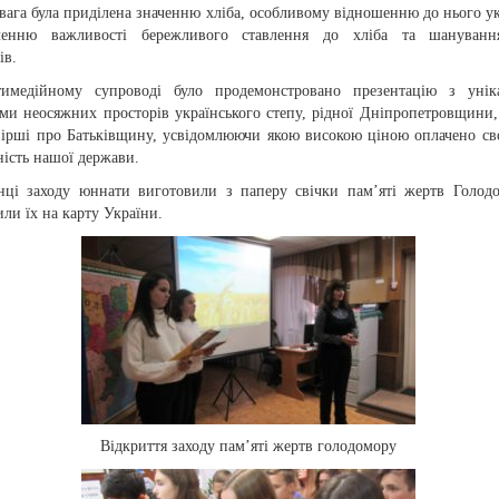
вага була приділена значенню хліба, особливому відношенню до нього ук
ленню важливості бережливого ставлення до хліба та шануванн
ів.
имедійному супроводі було продемонстровано презентацію з унік
ами неосяжних просторів українського степу, рідної Дніпропетровщини
вірші про Батьківщину, усвідомлюючи якою високою ціною оплачено св
ість нашої держави.
нці заходу юннати виготовили з паперу свічки пам’яті жертв Голод
ли їх на карту України.
Відкриття заходу пам’яті жертв голодомору