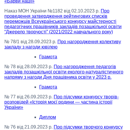
«Барви нації»
Наказ МОН України №1182 від 02.10.2023 р.
Про
проведення затвердження рейтингових списків
переможців Всеукраїнського конкурсу майстерності
педагогічних працівників закладів позашкільної освіти
“Джерело творчості” (2021/2022 навчального року)
№ 78/1 від 28.09.2023 р.
Про нагородження колективу
закладу з нагоди ювілею
Грамота
№ 78 від 28.09.2023 р.
Про нагородження педагогів
закладів позашкільної освіти еколого-натуралістичного
напряму з нагоди Дня працівника освіти у 2023 р.
Грамота
№ 77 від 26.09.2023 р.
Про підсумки конкурсу творів-
розповідей «Історія моєї родини — частина історії
України»
Диплом
№ 76 від 21.09.2023 р.
Про підсумки творчого конкурсу