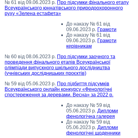
№ 61 від 09.06.2023 р.
Про підсумки фінального етапу
Всеукраїнського юннатівського природоохоронного
руху «Зелена естафета»
До наказу № 61 від
09.06.2023 р.
Грамоти
До наказу № 61 від
09.06.2023 р.
Грамоти
керівникам
№ 60 від 08.06.2023 р.
Про підсумки заочного та
проведення фінального етапів Всеукраїнської
олімпіади випускного шкільного дослідництва
(учнівських дослідницьких проєктів)
№ 59 від 05.06.2023 р.
Про підбиття підсумків
Всеукраїнського онлайн конкурсу «Фенологічні
спостереження за деревами. Весна» за 2022 р.
До наказу № 59 від
05.06.2023 р.
Дипломи
фенологічна галерея
До наказу № 59 від
05.06.2023 р.
Дипломи
фенологічні щоденники