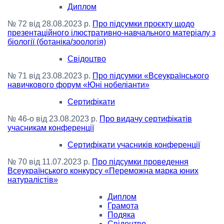
Диплом
№ 72 від 28.08.2023 р.
Про підсумки проєкту щодо
презентаційного ілюстративно-навчального матеріалу з
біології (ботаніка/зоологія)
Свідоцтво
№ 71 від 23.08.2023 р.
Про підсумки «Всеукраїнського
навичкового форум «Юні нобеліанти»
Сертифікати
№ 46-о від 23.08.2023 р.
Про видачу сертифікатів
учасникам конференції
Сертифікати учасників конференції
№ 70 від 11.07.2023 р.
Про підсумки проведення
Всеукраїнського конкурсу «Переможна марка юних
натуралістів»
Диплом
Грамота
Подяка
Свідоцтво