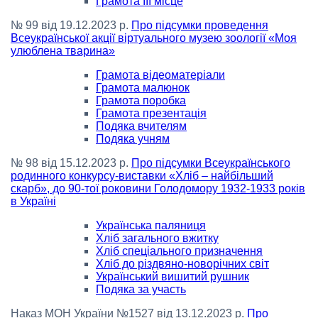
Грамота ІІІ місце
№ 99 від 19.12.2023 р.
Про підсумки проведення
Всеукраїнської акції віртуального музею зоології «Моя
улюблена тварина»
Грамота відеоматеріали
Грамота малюнок
Грамота поробка
Грамота презентація
Подяка вчителям
Подяка учням
№ 98 від 15.12.2023 р.
Про підсумки Всеукраїнського
родинного конкурсу-виставки «Хліб – найбільший
скарб», до 90-тої роковини Голодомору 1932-1933 років
в Україні
Українська паляниця
Хліб загального вжитку
Хліб спеціального призначення
Хліб до різдвяно-новорічних світ
Український вишитий рушник
Подяка за участь
Наказ МОН України №1527 від 13.12.2023 р.
Про