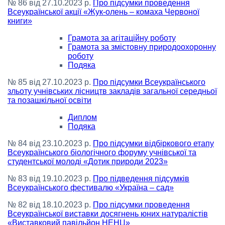
№ 86 від 27.10.2023 р.
Про підсумки проведення
Всеукраїнської акції «Жук-олень – комаха Червоної
книги»
Грамота за агітаційну роботу
Грамота за змістовну природоохоронну
роботу
Подяка
№ 85 від 27.10.2023 р.
Про підсумки Всеукраїнського
зльоту учнівських лісництв закладів загальної середньої
та позашкільної освіти
Диплом
Подяка
№ 84 від 23.10.2023 р.
Про підсумки відбіркового етапу
Всеукраїнського біологічного форуму учнівської та
студентської молоді «Дотик природи 2023»
№ 83 від 19.10.2023 р.
Про підведення підсумків
Всеукраїнського фестивалю «Україна – сад»
№ 82 від 18.10.2023 р.
Про підсумки проведення
Всеукраїнської виставки досягнень юних натуралістів
«Виставковий павільйон НЕНЦ»