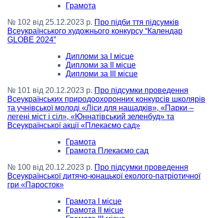
Грамота
№ 102 від 25.12.2023 р.
Про підби ття підсумків
Всеукраїнського художнього конкурсу “Календар
GLOBE 2024”
Дипломи за І місце
Дипломи за ІІ місце
Дипломи за ІІІ місце
№ 101 від 20.12.2023 р.
Про підсумки проведення
Всеукраїнських природоохоронних конкурсів школярів
та учнівської молоді «Ліси для нащадків», «Парки –
легені міст і сіл», «Юннатівський зеленбуд» та
Всеукраїнської акції «Плекаємо сад»
Грамота
Грамота Плекаємо сад
№ 100 від 20.12.2023 р.
Про підсумки проведення
Всеукраїнської дитячо-юнацької еколого-патріотичної
гри «Паросток»
Грамота І місце
Грамота ІІ місце