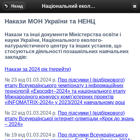
Національний еколого-натуралістичний центр
Назад
Накази МОН України та НЕНЦ
Накази та інші документи Міністерства освіти і
науки України, Національного еколого-
натуралістичного центру та інших установ, що
стосуються діяльності позашкільних навчальних
закладів:
Накази за 2024 рік (перейти)
№ 23 від 01.03.2024 р.
Про підсумки І (відбіркового)
етапу Всеукраїнського чемпіонату з інформаційних
технологій «Екософт–2024» та національного етапу
Міжнародного конкурсу комп’ютерних проектів
«INFOMATRIX-2024» у 2023/2024 навчальному році
№ 22 від 01.03.2024 р.
Про підсумки І (відбіркового)
етапу Всеукраїнської інтернет-олімпіади «Крок до знань
– 2024»
№ 19 від 01.03.2024 р.
Про підсумки Всеукраїнського