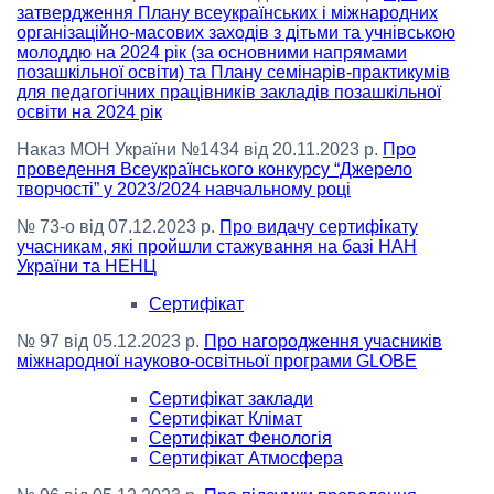
затвердження Плану всеукраїнських і міжнародних
організаційно-масових заходів з дітьми та учнівською
молоддю на 2024 рік (за основними напрямами
позашкільної освіти) та Плану семінарів-практикумів
для педагогічних працівників закладів позашкільної
освіти на 2024 рік
Наказ МОН України №1434 від 20.11.2023 р.
Про
проведення Всеукраїнського конкурсу “Джерело
творчості” у 2023/2024 навчальному році
№ 73-о від 07.12.2023 р.
Про видачу сертифікату
учасникам, які пройшли стажування на базі НАН
України та НЕНЦ
Сертифікат
№ 97 від 05.12.2023 р.
Про нагородження учасників
міжнародної науково-освітньої програми GLOBE
Сертифікат заклади
Сертифікат Клімат
Сертифікат Фенологія
Сертифікат Атмосфера