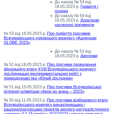
До наказу № 54 від
18.05.2023 р.
Грамоти і
подяки
До наказу № 54 від
18.05.2023 р.
Додаткові
нагородні документи
№ 53 від 18.05.2023 р.
Про підбиття підсумків
Всеукраїнського художнього конкурсу «Календар
GLOBE 2023»
До наказу № 53 від
18.05.2023 р.
Дипломи
№ 52 від 18.05.2023 р.
Про підсумки проведення
фінального етапу XVIII Всеукраїнського конкурсу
дослідницько-експериментальних робіт з
природознавства «Юний дослідник»
№ 51 від 15.05.2023 р.
Про підсумки Всеукраїнської
інтернет-олімпіади «Крок до знань – 2023»
№ 50 від 11.05.2023 р.
Про підсумки відбіркового етапу
Всеукраїнського конкурсу винахідницьких і
раціоналізаторських проєктів еколого-натуралістичного
напряму (12-15 років) у 2022/2023 навчальному році