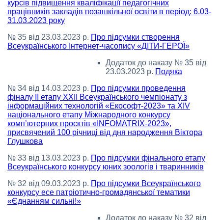
курсів підвищення кваліфікації педагогічних
працівників закладів позашкільної освіти в період: 6.03-
31.03.2023 року
№ 35 від 23.03.2023 р.
Про підсумки створення
Всеукраїнського Інтернет-часопису «ДІТИ-ГЕРОЇ»
Додаток до наказу № 35 від
23.03.2023 р.
Подяка
№ 34 від 14.03.2023 р.
Про підсумки проведення
фіналу ІІ етапу XХІІ Всеукраїнського чемпіонату з
інформаційних технологій «Екософт-2023» та ХІV
національного етапу Міжнародного конкурсу
комп’ютерних проєктів «INFOMATRIX-2023»,
присвячений 100 річниці від дня народження Віктора
Глушкова
№ 33 від 13.03.2023 р.
Про підсумки фінального етапу
Всеукраїнського конкурсу юних зоологів і тваринників
№ 32 від 09.03.2023 р.
Про підсумки Всеукраїнського
конкурсу есе патріотично-громадянської тематики
«Єднанням сильні!»
Додаток до наказу № 32 від