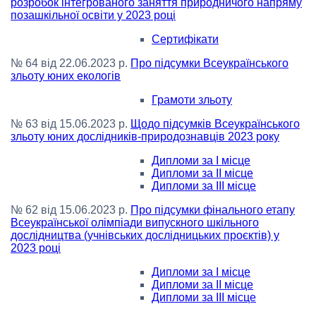
розробок інтегрованого заняття природничого напряму
позашкільної освіти у 2023 році
Сертифікати
№ 64 від 22.06.2023 р.
Про підсумки Всеукраїнського
зльоту юних екологів
Грамоти зльоту
№ 63 від 15.06.2023 р.
Щодо підсумків Всеукраїнського
зльоту юних дослідників-природознавців 2023 року
Дипломи за І місце
Дипломи за ІІ місце
Дипломи за ІІІ місце
№ 62 від 15.06.2023 р.
Про підсумки фінального етапу
Всеукраїнської олімпіади випускного шкільного
дослідництва (учнівських дослідницьких проєктів) у
2023 році
Дипломи за І місце
Дипломи за ІІ місце
Дипломи за ІІІ місце