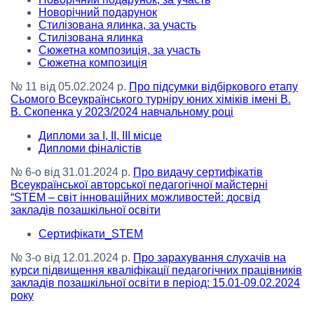
Новорічний подарунок
Стилізована ялинка, за участь
Стилізована ялинка
Сюжетна композиція, за участь
Сюжетна композиція
№ 11 від 05.02.2024 р.
Про підсумки відбіркового етапу
Сьомого Всеукраїнського турніру юних хіміків імені В.
В. Скопенка у 2023/2024 навчальному році
Дипломи за І, ІІ, ІІІ місце
Дипломи фіналістів
№ 6-о від 31.01.2024 р.
Про видачу сертифікатів
Всеукраїнської авторської педагогічної майстерні
“STEM – світ інноваційних можливостей: досвід
закладів позашкільної освіти
Сертифікати_STEM
№ 3-о від 12.01.2024 р.
Про зарахування слухачів на
курси підвищення кваліфікації педагогічних працівників
закладів позашкільної освіти в період: 15.01-09.02.2024
року