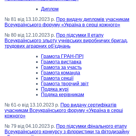
Диплом
№ 81 від 13.10.2023 р.
Про видачу дипломів учасникам
Всеукраїнського форуму «Україна в серці кожного»
№ 80 від 12.10.2023 р.
Про підсумки ІІ етапу
Всеукраїнського зльоту учнівських виробничих бригад,
трудових аграрних об’єднань
Грамота ГРАН-ПРІ
Грамота виставка
Грамота за участь
Грамота команда
Грамота секції
Грамота творчий звіт
Подяка журі
Подяка керівникам
№ 61-о від 13.10.2023 р.
Про видачу сертифікатів
учасникам Всеукраїнського форуму «Україна в серці
кожного»
№ 79 від 04.10.2023 р.
Про підсумки фінального етапу
Всеукраїнського конкурсу з флористики та фітодизайну