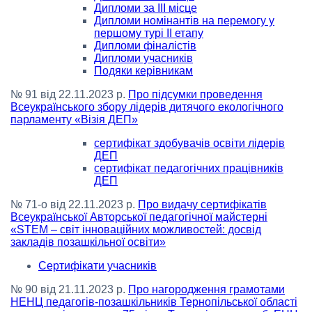
Дипломи за ІІІ місце
Дипломи номінантів на перемогу у
першому турі ІІ етапу
Дипломи фіналістів
Дипломи учасників
Подяки керівникам
№ 91 від 22.11.2023 р.
Про підсумки проведення
Всеукраїнського збору лідерів дитячого екологічного
парламенту «Візія ДЕП»
сертифікат здобувачів освіти лідерів
ДЕП
сертифікат педагогічних працівників
ДЕП
№ 71-о від 22.11.2023 р.
Про видачу сертифікатів
Всеукраїнської Авторської педагогічної майстерні
«STEM – світ інноваційних можливостей: досвід
закладів позашкільної освіти»
Сертифікати учасників
№ 90 від 21.11.2023 р.
Про нагородження грамотами
НЕНЦ педагогів-позашкільників Тернопільської області