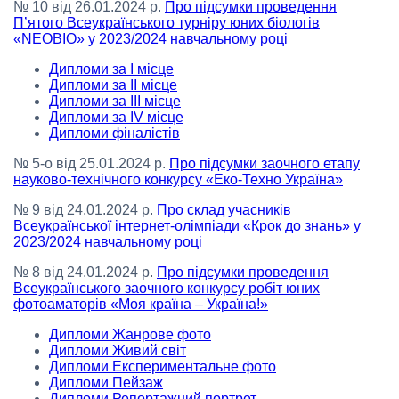
№ 10 від 26.01.2024 р.
Про підсумки проведення
П’ятого Всеукраїнського турніру юних біологів
«NEOBIO» у 2023/2024 навчальному році
Дипломи за І місце
Дипломи за ІІ місце
Дипломи за ІІІ місце
Дипломи за ІV місце
Дипломи фіналістів
№ 5-о від 25.01.2024 р.
Про підсумки заочного етапу
науково-технічного конкурсу «Eкo-Техно Україна»
№ 9 від 24.01.2024 р.
Про склад учасників
Всеукраїнської інтернет-олімпіади «Крок до знань» у
2023/2024 навчальному році
№ 8 від 24.01.2024 р.
Про підсумки проведення
Всеукраїнського заочного конкурсу робіт юних
фотоаматорів «Моя країна – Україна!»
Дипломи Жанрове фото
Дипломи Живий світ
Дипломи Експериментальне фото
Дипломи Пейзаж
Дипломи Репортажний портрет