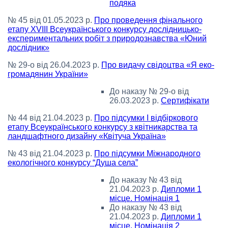
подяка
№ 45 від 01.05.2023 р.
Про проведення фінального
етапу XVIII Всеукраїнського конкурсу дослідницько-
експериментальних робіт з природознавства «Юний
дослідник»
№ 29-о від 26.04.2023 р.
Про видачу свідоцтва «Я еко-
громадянин України»
До наказу № 29-o від
26.03.2023 р.
Сертифікати
№ 44 від 21.04.2023 р.
Про підсумки І відбіркового
етапу Всеукраїнського конкурсу з квітникарства та
ландшафтного дизайну «Квітуча Україна»
№ 43 від 21.04.2023 р.
Про підсумки Міжнародного
екологічного конкурсу “Душа села”
До наказу № 43 від
21.04.2023 р.
Дипломи 1
місце. Номінація 1
До наказу № 43 від
21.04.2023 р.
Дипломи 1
місце. Номінація 2