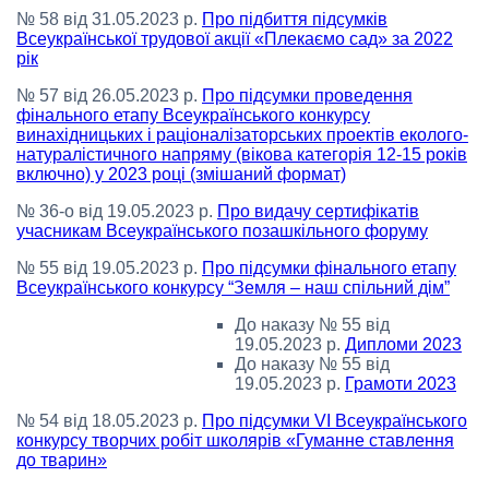
№ 58 від 31.05.2023 р.
Про підбиття підсумків
Всеукраїнської трудової акції «Плекаємо сад» за 2022
рік
№ 57 від 26.05.2023 р.
Про підсумки проведення
фінального етапу Всеукраїнського конкурсу
винахідницьких і раціоналізаторських проектів еколого-
натуралістичного напряму (вікова категорія 12-15 років
включно) у 2023 році (змішаний формат)
№ 36-о від 19.05.2023 р.
Про видачу сертифікатів
учасникам Всеукраїнського позашкільного форуму
№ 55 від 19.05.2023 р.
Про підсумки фінального етапу
Всеукраїнського конкурсу “Земля – наш спільний дім”
До наказу № 55 від
19.05.2023 р.
Дипломи 2023
До наказу № 55 від
19.05.2023 р.
Грамоти 2023
№ 54 від 18.05.2023 р.
Про підсумки VІ Всеукраїнського
конкурсу творчих робіт школярів «Гуманне ставлення
до тварин»