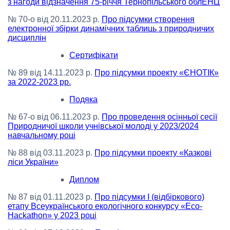
з нагоди відзначення 75-річчя Тернопільського облЕНЦ
№ 70-о від 20.11.2023 р.
Про підсумки створення
електронної збірки динамічних таблиць з природничих
дисциплін
Сертифікати
№ 89 від 14.11.2023 р.
Про підсумки проекту «ЄНОТІК»
за 2022-2023 рр.
Подяка
№ 67-о від 06.11.2023 р.
Про проведення осінньої сесії
Природничої школи учнівської молоді у 2023/2024
навчальному році
№ 88 від 03.11.2023 р.
Про підсумки проекту «Казкові
ліси України»
Диплом
№ 87 від 01.11.2023 р.
Про підсумки І (відбіркового)
етапу Всеукраїнського екологічного конкурсу «Eco-
Hackathon» у 2023 році