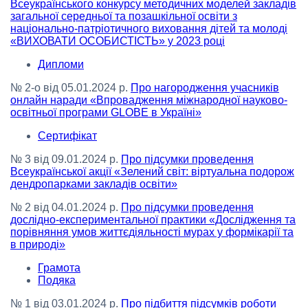
Всеукраїнського конкурсу методичних моделей закладів
загальної середньої та позашкільної освіти з
національно-патріотичного виховання дітей та молоді
«ВИХОВАТИ ОСОБИСТІСТЬ» у 2023 році
Дипломи
№ 2-о від 05.01.2024 р.
Про нагородження учасників
онлайн наради «Впровадження міжнародної науково-
освітньої програми GLOBE в Україні»
Сертифікат
№ 3 від 09.01.2024 р.
Про підсумки проведення
Всеукраїнської акції «Зелений світ: віртуальна подорож
дендропарками закладів освіти»
№ 2 від 04.01.2024 р.
Про підсумки проведення
дослідно-експериментальної практики «Дослідження та
порівняння умов життєдіяльності мурах у формікарії та
в природі»
Грамота
Подяка
№ 1 від 03.01.2024 р.
Про підбиття підсумків роботи