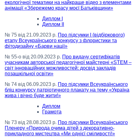
екологічної тематики на найкраще відео з елементами
анімації «Збережемо красу моєї Батьківщини»
Диплом І
Диплом ІІ
№ 75 від 21.09.2023 р.
Про підсумки І (відбіркового)
етапу Всеукраїнського конкурсу з флористики та
фітодизайну «Барви нації»
№ 55-о від 20.09.2023 р.
Про видачу сертифікатів
учасникам авторської педагогічної майстерні «STEM –
світ інноваційних можливостей: досвід закладів
позашкільної освіти»
№ 74 від 06.09.2023 р.
Про підсумки Всеукраїнського
бліц конкурсу патріотичного плакату на тему «Україна
жива і вічно буде жити!»
Диплом
Грамота
№ 73 від 28.08.2023 р.
Про підсумки Всеукраїнського
Пленеру «Природа очима дітей з декоративно-
прикладного мистецтва «Ми однієї сміливості!»