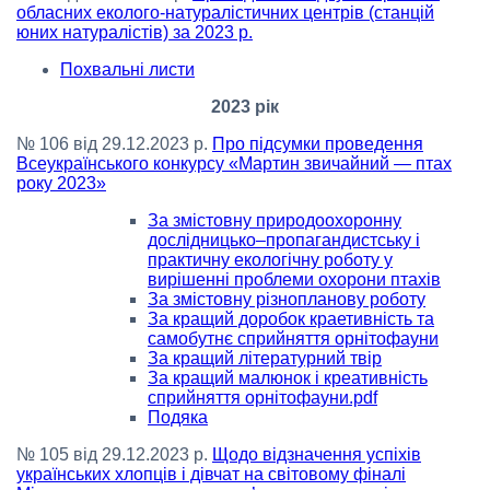
обласних еколого-натуралістичних центрів (станцій
юних натуралістів) за 2023 р.
Похвальні листи
2023 рік
№ 106 від 29.12.2023 р.
Про підсумки проведення
Всеукраїнського конкурсу «Мартин звичайний — птах
року 2023»
За змістовну природоохоронну
дослідницько–пропагандистську і
практичну екологічну роботу у
вирішенні проблеми охорони птахів
За змістовну різнопланову роботу
За кращий доробок краетивність та
самобутнє сприйняття орнітофауни
За кращий літературний твір
За кращий малюнок і креативність
сприйняття орнітофауни.pdf
Подяка
№ 105 від 29.12.2023 р.
Щодо відзначення успіхів
українських хлопців і дівчат на світовому фіналі