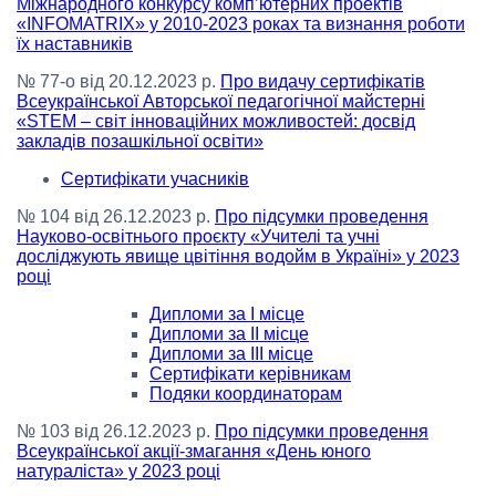
Міжнародного конкурсу комп’ютерних проектів
«INFOMATRIX» у 2010-2023 роках та визнання роботи
їх наставників
№ 77-о від 20.12.2023 р.
Про видачу сертифікатів
Всеукраїнської Авторської педагогічної майстерні
«STEM – світ інноваційних можливостей: досвід
закладів позашкільної освіти»
Сертифікати учасників
№ 104 від 26.12.2023 р.
Про підсумки проведення
Науково-освітнього проєкту «Учителі та учні
досліджують явище цвітіння водойм в Україні» у 2023
році
Дипломи за І місце
Дипломи за ІІ місце
Дипломи за ІІІ місце
Сертифікати керівникам
Подяки координаторам
№ 103 від 26.12.2023 р.
Про підсумки проведення
Всеукраїнської акції-змагання «День юного
натураліста» у 2023 році