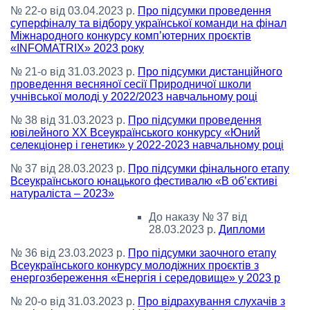
№ 22-о від 03.04.2023 р.
Про підсумки проведення
суперфіналу та відбору української команди на фінал
Міжнародного конкурсу комп’ютерних проєктів
«INFOMATRIX» 2023 року
№ 21-о від 31.03.2023 р.
Про підсумки дистанційного
проведення весняної сесії Природничої школи
учнівської молоді у 2022/2023 навчальному році
№ 38 від 31.03.2023 р.
Про підсумки проведення
ювілейного ХХ Всеукраїнського конкурсу «Юний
селекціонер і генетик» у 2022-2023 навчальному році
№ 37 від 28.03.2023 р.
Про підсумки фінального етапу
Всеукраїнського юнацького фестивалю «В об’єктиві
натураліста – 2023»
До наказу № 37 від
28.03.2023 р.
Дипломи
№ 36 від 23.03.2023 р.
Про підсумки заочного етапу
Всеукраїнського конкурсу молодіжних проєктів з
енергозбереження «Енергія і середовище» у 2023 р
№ 20-о від 31.03.2023 р.
Про відрахування слухачів з