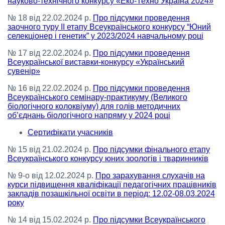
науково-технічного конкурсу «Еко-Техно Україна 2024»
№ 18 від 22.02.2024 р.
Про підсумки проведення
заочного туру ІІ етапу Всеукраїнського конкурсу “Юний
селекціонер і генетик” у 2023/2024 навчальному році
№ 17 від 22.02.2024 р.
Про підсумки проведення
Всеукраїнської виставки-конкурсу «Український
сувенір»
№ 16 від 22.02.2024 р.
Про підсумки проведення
Всеукраїнського семінару-практикуму (Великого
біологічного колоквіуму) для голів методичних
об’єднань біологічного напряму у 2024 році
Сертифікати учасників
№ 15 від 21.02.2024 р.
Про підсумки фінального етапу
Всеукраїнського конкурсу юних зоологів і тваринників
№ 9-о від 12.02.2024 р.
Про зарахування слухачів на
курси підвищення кваліфікації педагогічних працівників
закладів позашкільної освіти в період: 12.02-08.03.2024
року
№ 14 від 15.02.2024 р.
Про підсумки Всеукраїнського