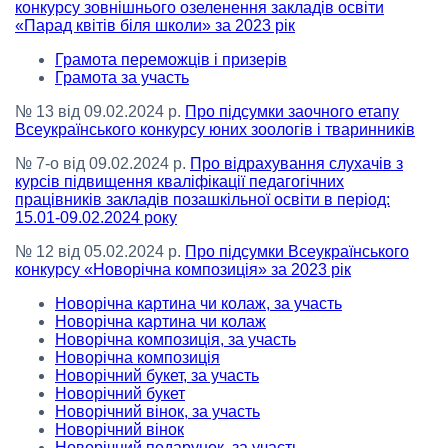
конкурсу зовнішнього озеленення закладів освіти
«Парад квітів біля школи» за 2023 рік
Грамота переможців і призерів
Грамота за участь
№ 13 від 09.02.2024 р.
Про підсумки заочного етапу
Всеукраїнського конкурсу юних зоологів і тваринників
№ 7-о від 09.02.2024 р.
Про відрахування слухачів з
курсів підвищення кваліфікації педагогічних
працівників закладів позашкільної освіти в період:
15.01-09.02.2024 року
№ 12 від 05.02.2024 р.
Про підсумки Всеукраїнського
конкурсу «Новорічна композиція» за 2023 рік
Новорічна картина чи колаж, за участь
Новорічна картина чи колаж
Новорічна композиція, за участь
Новорічна композиція
Новорічний букет, за участь
Новорічний букет
Новорічний вінок, за участь
Новорічний вінок
Новорічний подарунок, за участь