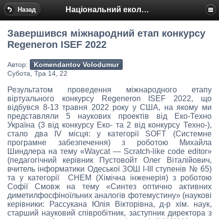
Національний еколого-натуралістичний центр
Назад
Завершився міжнародний етап конкурсу
Regeneron ISEF 2022
Автор:
Komendantov Volodumur
Субота, Тра 14, 22
Результатом проведення міжнародного етапу
віртуального конкурсу Regeneron ISEF 2022, що
відбувся 8-13 травня 2022 року у США, на якому ми
представляли 5 наукових проектів від Еко-Техно
Україна (3 від конкурсу Еко- та 2 від конкурсу Техно-),
стало два IV місця: у категорії SOFT (Системне
програмне забезпечення) з роботою Михайла
Шиндлера на тему «Waycat — Scratch-like code editor»
(педагогічний керівник Пустовойт Олег Віталійович,
вчитель інформатики Одеської ЗОШ I-III ступенів № 65)
та у категорії CHEM (Хімічна інженерія) з роботою
Софії Смовж на тему «Синтез оптично активних
диметилфосфіноїльних аналогів фотемустину» (наукові
керівники: Рассукана Юлія Вікторівна, д-р хім. наук,
cтарший науковий співробітник, заступник директора з