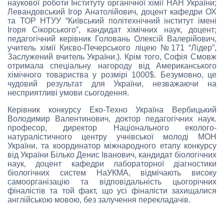
наукової роботи Інституту органічної хімії НАН України;
Левандовський Ігор Анатолійович, доцент кафедри ОХ
та ТОР НТУУ “Київський політехнічний інститут імені
Ігоря Сікорського”, кандидат хімічних наук, доцент;
педагогічний керівник Головань Олексій Валерійович,
учитель хімії Києво-Печерського ліцею №171 “Лідер”,
Заслужений вчитель України.). Крім того, Софія Смовж
отримала спеціальну нагороду від Американського
хімічного товариства у розмірі 1000$. Безумовно, це
чудовий результат для України, незважаючи на
несприятливі умови сьогодення.
Керівник конкурсу Еко-Техно Україна Вербицький
Володимир Валентинович, доктор педагогічних наук.
професор, директор Національного еколого-
натуралістичного центру учнівської молоді МОН
України, та координатор міжнародного етапу конкурсу
від України Білько Денис Іванович, кандидат біологічних
наук, доцент кафедри лабораторної діагностики
біологічних систем НаУКМА, відмічають високу
самоорганізацію та відповідальність цьогорічних
фіналістів та той факт, що усі фіналісти захищалися
англійською мовою, без залучення перекладачів.