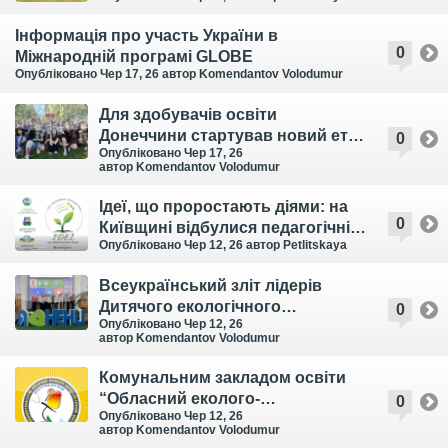
Інформація про участь України в
0
Міжнародній програмі GLOBE
Опубліковано Чер 17, 26
автор Komendantov Volodumur
Для здобувачів освіти
Донеччини стартував новий етап
0
Опубліковано Чер 17, 26
обласної літньої екологічної
автор Komendantov Volodumur
експедиції
Ідеї, що проростають діями: на
0
Київщині відбулися педагогічні
Опубліковано Чер 12, 26
автор Petlitskaya
стажування «Топ-менеджер
позашкілля»
Всеукраїнський зліт лідерів
Дитячого екологічного
0
Опубліковано Чер 12, 26
парламенту та юних екологів
автор Komendantov Volodumur
завершився
Комунальним закладом освіти
“Обласний еколого-
0
Опубліковано Чер 12, 26
натуралістичний центр дітей та
автор Komendantov Volodumur
учнівської молоді” проведений