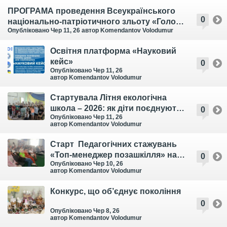
виїзний захід
ПРОГРАМА проведення Всеукраїнського
0
національно-патріотичного зльоту «Голос
Опубліковано Чер 11, 26
автор Komendantov Volodumur
поколінь»
Освітня платформа «Науковий
кейс»
0
Опубліковано Чер 11, 26
автор Komendantov Volodumur
Стартувала Літня екологічна
школа – 2026: як діти поєднують
0
Опубліковано Чер 11, 26
відпочинок, науку та творчість!
автор Komendantov Volodumur
Старт Педагогічних стажувань
«Топ-менеджер позашкілля» на
0
Опубліковано Чер 10, 26
базі закладів освіти Київської
автор Komendantov Volodumur
області
Конкурс, що об’єднує покоління
0
Опубліковано Чер 8, 26
автор Komendantov Volodumur