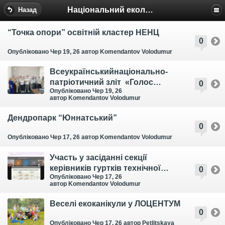
Національний еколого-натуралістичний центр
Назад
“Точка опори” освітній кластер НЕНЦ
0
Опубліковано Чер 19, 26
автор Komendantov Volodumur
Всеукраїнськийнаціонально-
патріотичний зліт «Голос
0
Опубліковано Чер 19, 26
покоління» проведено
автор Komendantov Volodumur
Дендропарк “Юннатський”
0
Опубліковано Чер 17, 26
автор Komendantov Volodumur
Участь у засіданні секції
керівників гуртків технічної
0
Опубліковано Чер 17, 26
творчості закладів професійної
автор Komendantov Volodumur
освіти області
Веселі екоканікули у ЛОЦЕНТУМ
0
Опубліковано Чер 17, 26
автор Petlitskaya